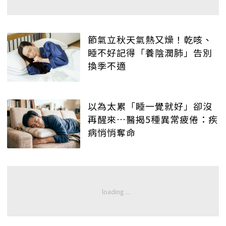
節氣立秋天氣熱又燥！乾咳、
睡不好記得「養陰潤肺」告別
換季不適
以為太累「睡一覺就好」卻沒
再醒來…醫揭5種異常疲倦：疾
病悄悄奪命