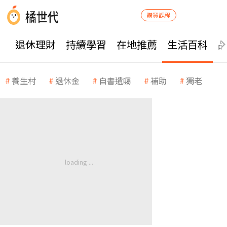
購買課程
退休理財
持續學習
在地推薦
生活百科
養生村
退休金
自書遺囑
補助
獨老