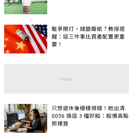
戰爭開打，錢變廢紙？教授提
醒：這三件事比資產配置更重
要！
只想退休後穩穩領錢！她出清
0056 換這 3 檔好股：股價高點
照樣買