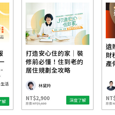
遺
報
打造安心住的家｜裝
財
一
修前必懂！住到老的
產
一
居住規劃全攻略
先
毒生活
林黛羚
NT$2,900
NT$
深度了解
了解
原價
NT$5,600
原價
N