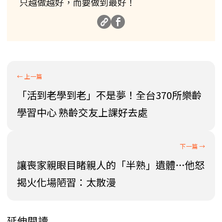
只越做越好，而要做到最好！
「活到老學到老」不是夢！全台370所樂齡
學習中心 熟齡交友上課好去處
讓喪家親眼目睹親人的「半熟」遺體…他怒
揭火化場陋習：太散漫
延伸閱讀