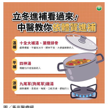
圖／馬光醫療網