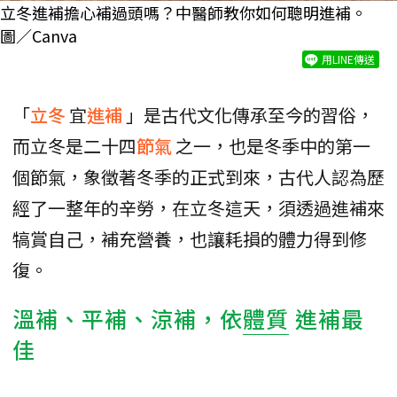
立冬進補擔心補過頭嗎？中醫師教你如何聰明進補。
圖／Canva
用LINE傳送
「
立冬
宜
進補
」是古代文化傳承至今的習俗，
而立冬是二十四
節氣
之一，也是冬季中的第一
個節氣，象徵著冬季的正式到來，古代人認為歷
經了一整年的辛勞，在立冬這天，須透過進補來
犒賞自己，補充營養，也讓耗損的體力得到修
復。
溫補、平補、涼補，依
體質
進補最
佳