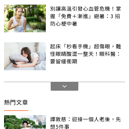
別讓高溫引發心血管危機！掌
握「免費＋漸進」避暑：3 招
防心梗中暑
起床「秒看手機」超傷眼，難
怪眼睛酸澀一整天！眼科醫：
要留緩衝期
熱門文章
譚敦慈：迎接一個人老後，先
想5件事