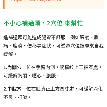
不小心補過頭，2
穴位
來幫忙
進補過頭可能造成腸胃不舒服，例如脹氣、腹
痛、腹瀉、便秘等症狀，可透過穴位按摩來自我
緩解。
1.內關穴
—位在手臂內側，腕橫紋上三指寬處，
可緩解胸悶、噁心、腹脹。
2.中脘穴
—位在肚臍正上方四寸處，可緩解消化
不良、打嗝。