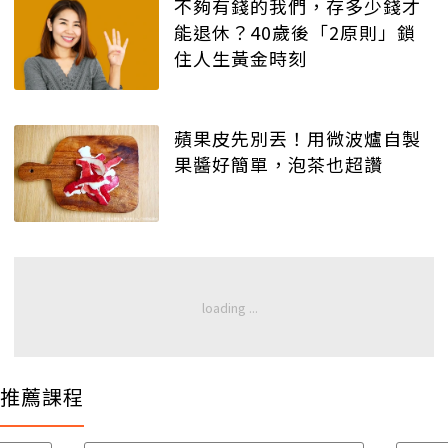
不夠有錢的我們，存多少錢才
能退休？40歲後「2原則」鎖
住人生黃金時刻
蘋果皮先別丟！用微波爐自製
果醬好簡單，泡茶也超讚
推薦課程