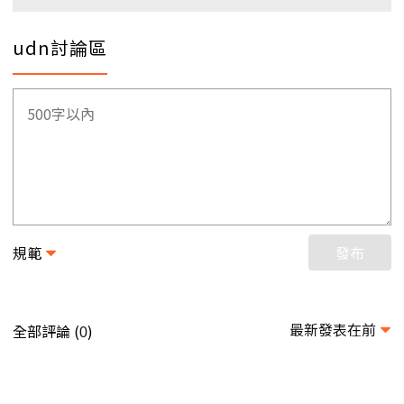
udn討論區
規範
發布
最新發表在前
全部評論 (
)
0