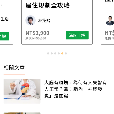
一
居住規劃全攻略
先
毒生活
林黛羚
NT$2,900
NT$
深度了解
了解
原價
NT$5,600
原價
N
相關文章
大腦有斑塊，為何有人失智有
人正常？醫：腦內「神經發
炎」是關鍵