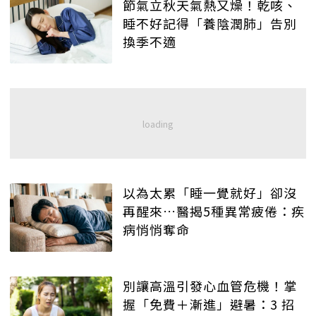
節氣立秋天氣熱又燥！乾咳、
睡不好記得「養陰潤肺」告別
換季不適
以為太累「睡一覺就好」卻沒
再醒來…醫揭5種異常疲倦：疾
病悄悄奪命
別讓高溫引發心血管危機！掌
握「免費＋漸進」避暑：3 招