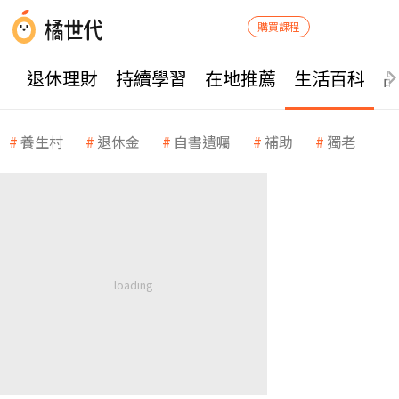
購買課程
退休理財
持續學習
在地推薦
生活百科
養生村
退休金
自書遺囑
補助
獨老