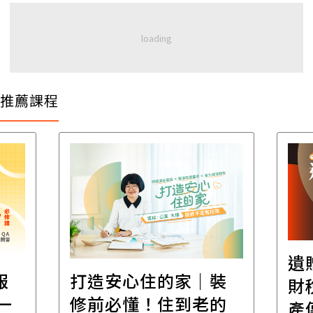
推薦課程
遺
報
打造安心住的家｜裝
財
一
修前必懂！住到老的
產