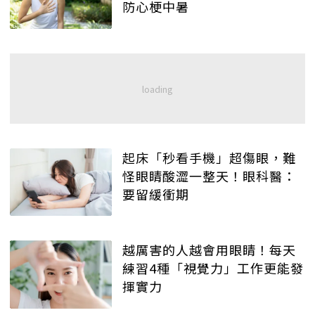
防心梗中暑
起床「秒看手機」超傷眼，難
怪眼睛酸澀一整天！眼科醫：
要留緩衝期
越厲害的人越會用眼睛！每天
練習4種「視覺力」工作更能發
揮實力