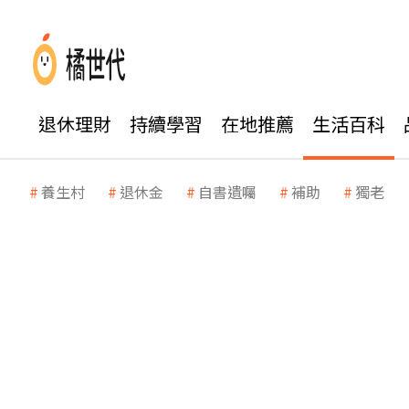
退休理財
持續學習
在地推薦
生活百科
養生村
退休金
自書遺囑
補助
獨老