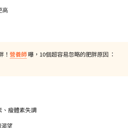
更高
胖！
營養師
曝，10個超容易忽略的肥胖原因 ：
素、瘦體素失調
別渴望