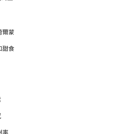
荷爾蒙
和甜食
素
感
謝率