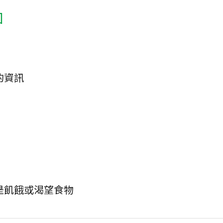
因
的資訊
是飢餓或渴望食物