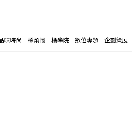
品味時尚
橘煩惱
橘學院
數位專題
企劃策展