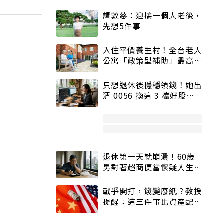
譚敦慈：迎接一個人老後，
先想5件事
入住平價養生村！全台老人
公寓「政策型補助」最高打
5折
只想退休後穩穩領錢！她出
清 0056 換這 3 檔好股：
股價高點照樣買
退休第一天就崩潰！60歲
男對著超商便當懷疑人生
「一切好安靜」
戰爭開打，錢變廢紙？教授
提醒：這三件事比資產配置
更重要！