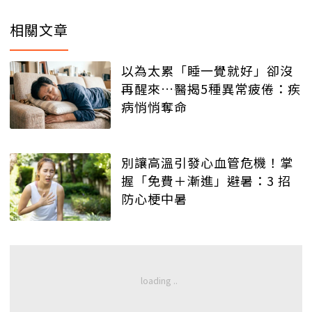
相關文章
以為太累「睡一覺就好」卻沒
再醒來…醫揭5種異常疲倦：疾
病悄悄奪命
別讓高溫引發心血管危機！掌
握「免費＋漸進」避暑：3 招
防心梗中暑