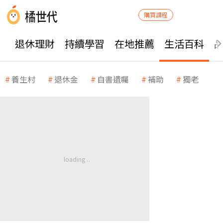
購買課程
退休理財
持續學習
在地推薦
生活百科
養生村
退休金
自書遺囑
補助
獨老