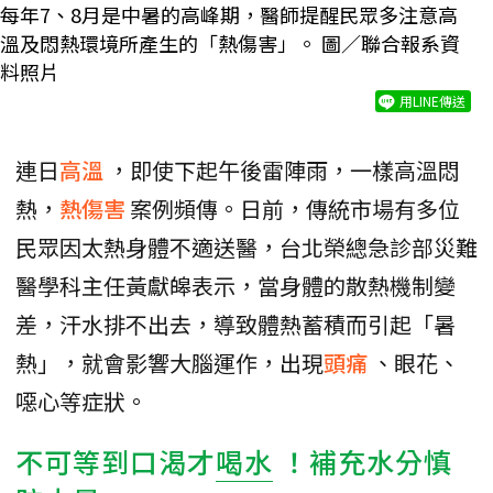
每年7、8月是中暑的高峰期，醫師提醒民眾多注意高
溫及悶熱環境所產生的「熱傷害」。 圖／聯合報系資
料照片
用LINE傳送
連日
高溫
，即使下起午後雷陣雨，一樣高溫悶
熱，
熱傷害
案例頻傳。日前，傳統市場有多位
民眾因太熱身體不適送醫，台北榮總急診部災難
醫學科主任黃獻皞表示，當身體的散熱機制變
差，汗水排不出去，導致體熱蓄積而引起「暑
熱」，就會影響大腦運作，出現
頭痛
、眼花、
噁心等症狀。
不可等到口渴才
喝水
！補充水分慎