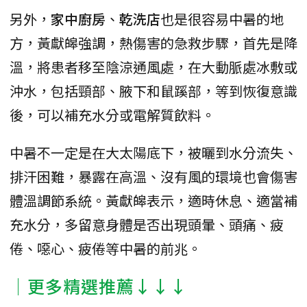
另外，
家中廚房
、
乾洗店
也是很容易中暑的地
方，黃獻皞強調，熱傷害的急救步驟，首先是降
溫，將患者移至陰涼通風處，在大動脈處冰敷或
沖水，包括頸部、腋下和鼠蹊部，等到恢復意識
後，可以補充水分或電解質飲料。
中暑不一定是在大太陽底下，被曬到水分流失、
排汗困難，暴露在高溫、沒有風的環境也會傷害
體溫調節系統。黃獻皞表示，適時休息、適當補
充水分，多留意身體是否出現頭暈、頭痛、疲
倦、噁心、疲倦等中暑的前兆。
│更多精選推薦↓↓↓