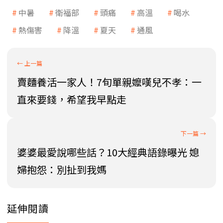
中暑
衛福部
頭痛
高溫
喝水
熱傷害
降溫
夏天
通風
賣麵養活一家人！7旬單親嬤嘆兒不孝：一
直來要錢，希望我早點走
婆婆最愛說哪些話？10大經典語錄曝光 媳
婦抱怨：別扯到我媽
延伸閱讀