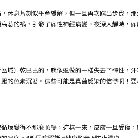
痛，休息片刻似乎會緩解，但一旦再次踏出步伐，那
偏高惹的禍，引發了痛性神經病變。夜深人靜時，痛
近區域）乾巴巴的，就像蠟做的一樣失去了彈性，汗
討厭的色素沉著。這些可能是真菌感染的信號啊！要
液循環變得不那麼順暢，這樣一來，皮膚一旦受傷，
溃疡。#糖尿病照護 #健康腳步 #防止潰瘍