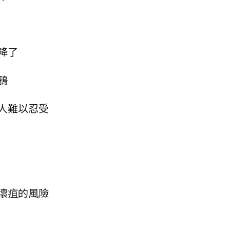
降了
鴉
讓人難以忍受
和壞疽的風險