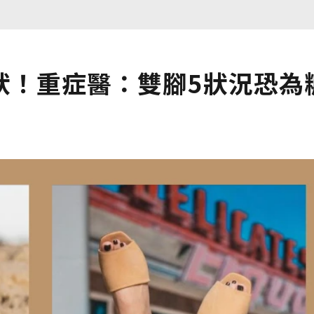
狀！重症醫：雙腳5狀況恐為