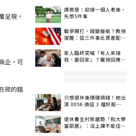
譚敦慈：迎接一個人老後，
覆呈現，
先想5件事
戰爭開打，錢變廢紙？教授
提醒：這三件事比資產配置
更重要！
家人臨終突喊「有人來接
我、要回家」？醫授回應方
高企，可
式快學：避免抱憾終生
在爬的錯
只想退休後穩穩領錢！她出
清 0056 換這 3 檔好股：
股價高點照樣買
退休養生村新趨勢「和大學
當鄰居」：沒上課不能住、
宿舍變養老房