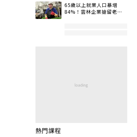
65歲以上就業人口暴增
84%！雲林企業搶留老員
工：穩定性高、經驗豐富
熱門課程