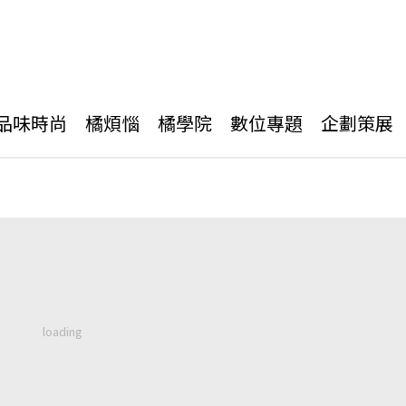
品味時尚
橘煩惱
橘學院
數位專題
企劃策展