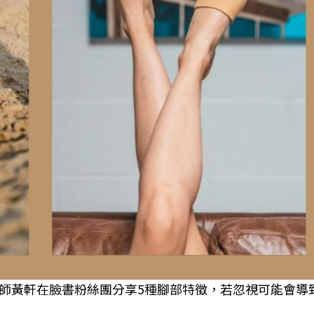
師黃軒在臉書粉絲團分享5種腳部特徵，若忽視可能會導