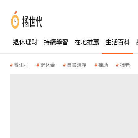
退休理財
持續學習
在地推薦
生活百科
養生村
退休金
自書遺囑
補助
獨老