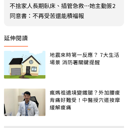
不捨家人長期臥床、插管急救…她主動簽2
同意書：不再受苦還能積福報
延伸閱讀
地震來時第一反應？ 7大生活
場景 消防署關鍵提醒
瘋媽祖遶境變鐵腿？外加腰痠
背痛好難受！中醫授穴道按摩
緩解痠痛