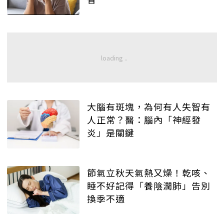
大腦有斑塊，為何有人失智有
人正常？醫：腦內「神經發
炎」是關鍵
節氣立秋天氣熱又燥！乾咳、
睡不好記得「養陰潤肺」告別
換季不適