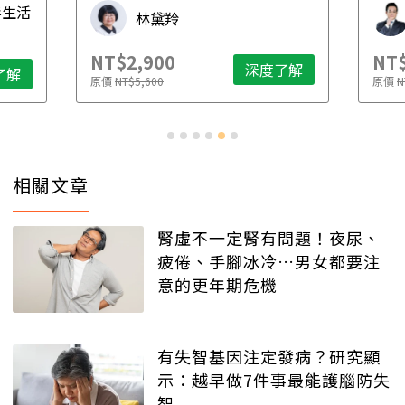
毒生活
林黛羚
NT$2,900
NT$
深度了解
了解
原價
NT$5,600
原價
N
相關文章
腎虛不一定腎有問題！夜尿、
疲倦、手腳冰冷…男女都要注
意的更年期危機
有失智基因注定發病？研究顯
示：越早做7件事最能護腦防失
智