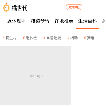
購買課程
退休理財
持續學習
在地推薦
生活百科
養生村
退休金
自書遺囑
補助
獨老