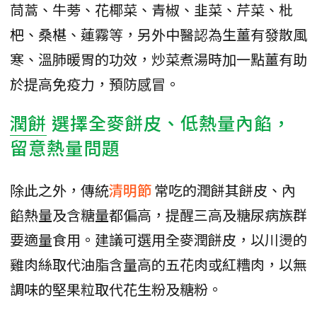
茼蒿、牛蒡、花椰菜、青椒、韭菜、芹菜、枇
杷、桑椹、蓮霧等，另外中醫認為生薑有發散風
寒、溫肺暖胃的功效，炒菜煮湯時加一點薑有助
於提高免疫力，預防感冒。
潤餅
選擇全麥餅皮、低熱量內餡，
留意熱量問題
除此之外，傳統
清明節
常吃的潤餅其餅皮、內
餡熱量及含糖量都偏高，提醒三高及糖尿病族群
要適量食用。建議可選用全麥潤餅皮，以川燙的
雞肉絲取代油脂含量高的五花肉或紅糟肉，以無
調味的堅果粒取代花生粉及糖粉。