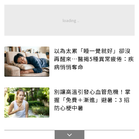
以為太累「睡一覺就好」卻沒
再醒來…醫揭5種異常疲倦：疾
病悄悄奪命
別讓高溫引發心血管危機！掌
握「免費＋漸進」避暑：3 招
防心梗中暑