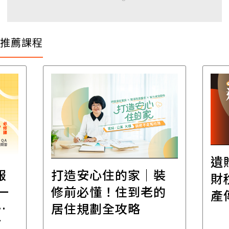
推薦課程
遺
報
打造安心住的家｜裝
財
一
修前必懂！住到老的
產
一
居住規劃全攻略
先