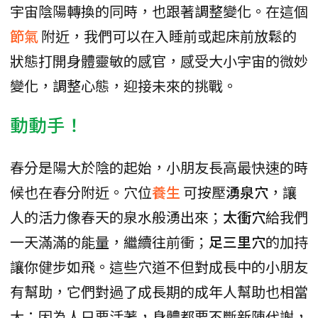
宇宙陰陽轉換的同時，也跟著調整變化。在這個
節氣
附近，我們可以在入睡前或起床前放鬆的
狀態打開身體靈敏的感官，感受大小宇宙的微妙
變化，調整心態，迎接未來的挑戰。
動動手！
春分是陽大於陰的起始，小朋友長高最快速的時
候也在春分附近。穴位
養生
可按壓
湧泉穴
，讓
人的活力像春天的泉水般湧出來；
太衝穴
給我們
一天滿滿的能量，繼續往前衝；
足三里穴
的加持
讓你健步如飛。這些穴道不但對成長中的小朋友
有幫助，它們對過了成長期的成年人幫助也相當
大；因為人只要活著，身體都要不斷新陳代謝，