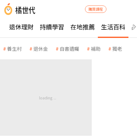
購買課程
退休理財
持續學習
在地推薦
生活百科
養生村
退休金
自書遺囑
補助
獨老