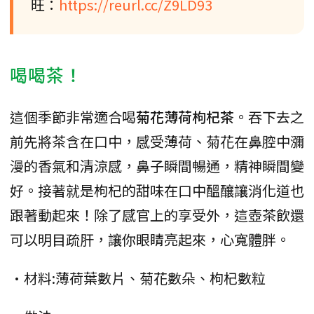
旺：
https://reurl.cc/Z9LD93
喝喝茶！
這個季節非常適合喝
菊花薄荷枸杞茶
。吞下去之
前先將茶含在口中，感受薄荷、菊花在鼻腔中瀰
漫的香氣和清涼感，鼻子瞬間暢通，精神瞬間變
好。接著就是枸杞的甜味在口中醞釀讓消化道也
跟著動起來！除了感官上的享受外，這壺茶飲還
可以明目疏肝，讓你眼睛亮起來，心寬體胖。
•材料:薄荷葉數片、菊花數朵、枸杞數粒