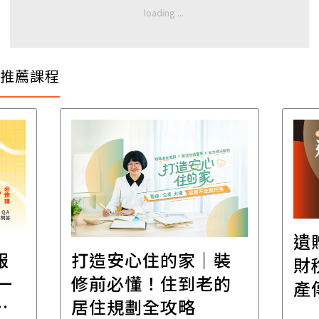
推薦課程
遺
報
打造安心住的家｜裝
財
一
修前必懂！住到老的
產
一
居住規劃全攻略