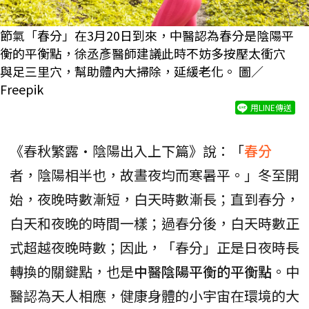
節氣「春分」在3月20日到來，中醫認為春分是陰陽平
衡的平衡點，徐丞彥醫師建議此時不妨多按壓太衝穴
與足三里穴，幫助體內大掃除，延緩老化。 圖／
Freepik
用LINE傳送
《春秋繁露·陰陽出入上下篇》說：「
春分
者，陰陽相半也，故晝夜均而寒暑平。」冬至開
始，夜晚時數漸短，白天時數漸長；直到春分，
白天和夜晚的時間一樣；過春分後，白天時數正
式超越夜晚時數；因此，「春分」正是日夜時長
轉換的關鍵點，也是
中醫陰陽平衡的平衡點
。中
醫認為天人相應，健康身體的小宇宙在環境的大