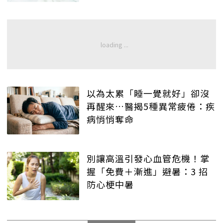
以為太累「睡一覺就好」卻沒
再醒來…醫揭5種異常疲倦：疾
病悄悄奪命
別讓高溫引發心血管危機！掌
握「免費＋漸進」避暑：3 招
防心梗中暑