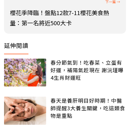
櫻花季降臨！盤點12款7-11櫻花美食熱
量：第一名將近500大卡
延伸閱讀
春分節氣到！吃春菜、立蛋有
好運，補陽氣趁現在 謝沅瑾曝
4生肖財運旺
春天是養肝明目好時期！中醫
師提醒3大養生關鍵，吃這類食
物是重點