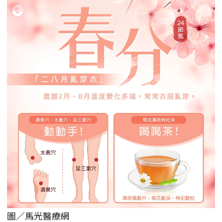
圖／馬光醫療網