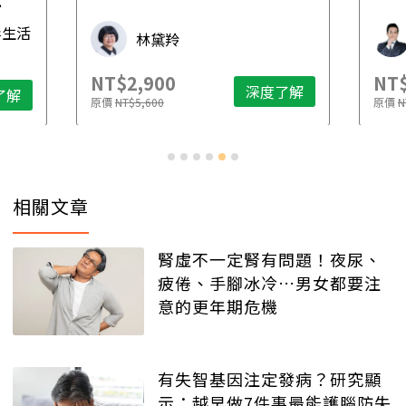
先
毒生活
林黛羚
NT$2,900
NT$
深度了解
了解
原價
NT$5,600
原價
N
相關文章
腎虛不一定腎有問題！夜尿、
疲倦、手腳冰冷…男女都要注
意的更年期危機
有失智基因注定發病？研究顯
示：越早做7件事最能護腦防失