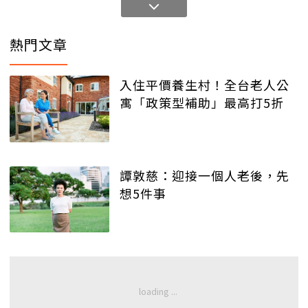
熱門文章
入住平價養生村！全台老人公
寓「政策型補助」最高打5折
譚敦慈：迎接一個人老後，先
想5件事