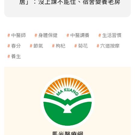
居」：沒上課不能住、宿舍變養老房
中醫師
身體保健
中醫調養
生活習慣
春分
節氣
枸杞
菊花
穴道按摩
養生
馬光醫療網