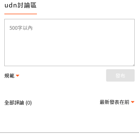
udn討論區
規範
發布
最新發表在前
全部評論 (
)
0