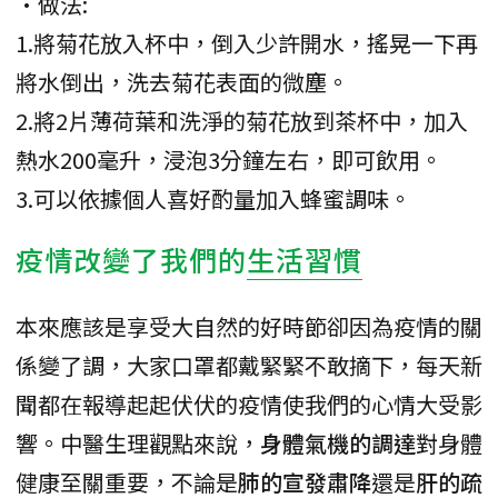
•做法:
1.將菊花放入杯中，倒入少許開水，搖晃一下再
將水倒出，洗去菊花表面的微塵。
2.將2片薄荷葉和洗淨的菊花放到茶杯中，加入
熱水200毫升，浸泡3分鐘左右，即可飲用。
3.可以依據個人喜好酌量加入蜂蜜調味。
疫情改變了我們的
生活習慣
本來應該是享受大自然的好時節卻因為疫情的關
係變了調，大家口罩都戴緊緊不敢摘下，每天新
聞都在報導起起伏伏的疫情使我們的心情大受影
響。中醫生理觀點來說，
身體氣機的調達
對身體
健康至關重要，不論是
肺的宣發肅降
還是
肝的疏