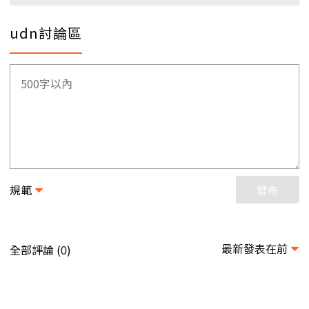
udn討論區
規範
發布
最新發表在前
全部評論 (
)
0