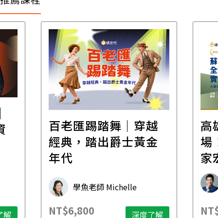
│
百老匯踢踏舞｜穿越
高
資
經典，踏出爵士黃金
場！
年代
家
承
學魚老師 Michelle
NT$6,800
NT$
了解
深度了解