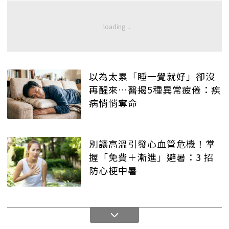
以為太累「睡一覺就好」卻沒
再醒來…醫揭5種異常疲倦：疾
病悄悄奪命
別讓高溫引發心血管危機！掌
握「免費＋漸進」避暑：3 招
防心梗中暑