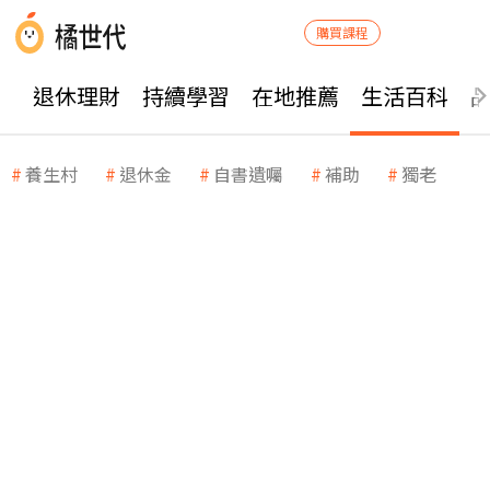
購買課程
退休理財
持續學習
在地推薦
生活百科
養生村
退休金
自書遺囑
補助
獨老