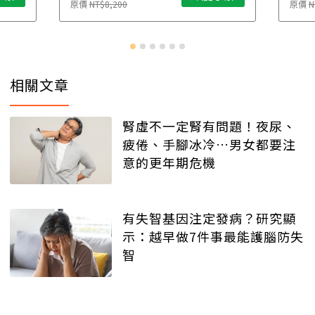
原價
NT$8,200
原價
N
相關文章
腎虛不一定腎有問題！夜尿、
疲倦、手腳冰冷…男女都要注
意的更年期危機
有失智基因注定發病？研究顯
示：越早做7件事最能護腦防失
智