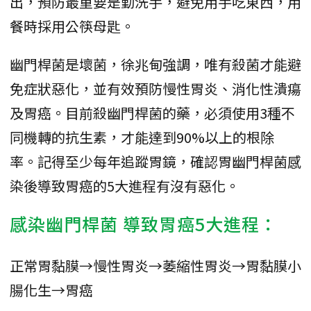
出，預防最重要是勤洗手，避免用手吃東西，用
餐時採用公筷母匙。
幽門桿菌是壞菌，徐兆甸強調，唯有殺菌才能避
免症狀惡化，並有效預防慢性胃炎、消化性潰瘍
及胃癌。目前殺幽門桿菌的藥，必須使用3種不
同機轉的抗生素，才能達到90%以上的根除
率。記得至少每年追蹤胃鏡，確認胃幽門桿菌感
染後導致胃癌的5大進程有沒有惡化。
感染幽門桿菌 導致胃癌5大進程：
正常胃黏膜→慢性胃炎→萎縮性胃炎→胃黏膜小
腸化生→胃癌