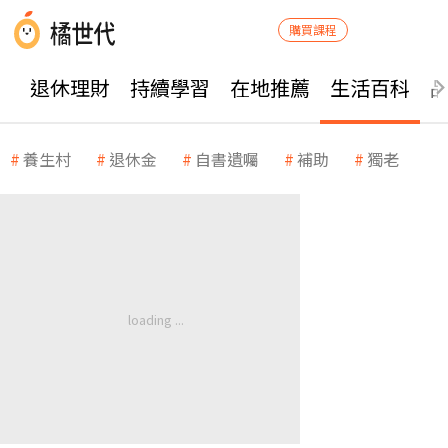
購買課程
退休理財
持續學習
在地推薦
生活百科
養生村
退休金
自書遺囑
補助
獨老