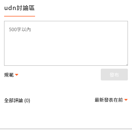
udn討論區
規範
發布
最新發表在前
全部評論 (
)
0