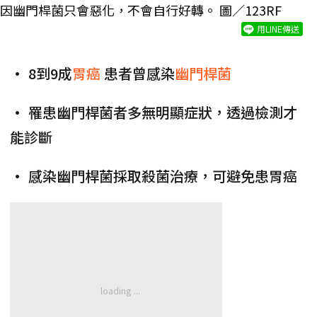
因幽門桿菌只會惡化，不會自行好轉。 圖／123RF
用LINE傳送
• 8到9成
胃癌
患者曾感染
幽門桿菌
• 罹患幽門桿菌者多無明顯症狀，透過檢測才
能診斷
• 感染幽門桿菌採取殺菌治療，可避免患胃癌