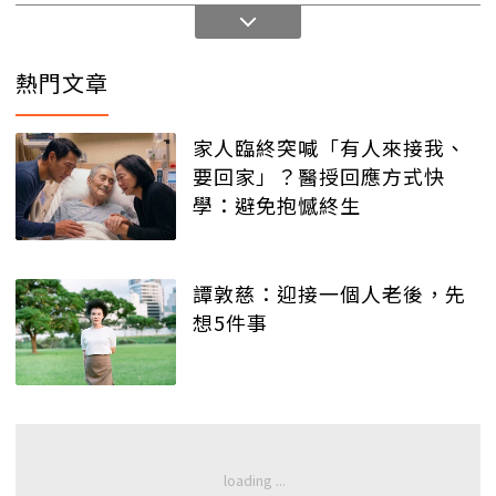
熱門文章
家人臨終突喊「有人來接我、
要回家」？醫授回應方式快
學：避免抱憾終生
譚敦慈：迎接一個人老後，先
想5件事