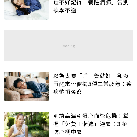
睡不好記得「養陰潤肺」告別
換季不適
以為太累「睡一覺就好」卻沒
再醒來…醫揭5種異常疲倦：疾
病悄悄奪命
別讓高溫引發心血管危機！掌
握「免費＋漸進」避暑：3 招
防心梗中暑