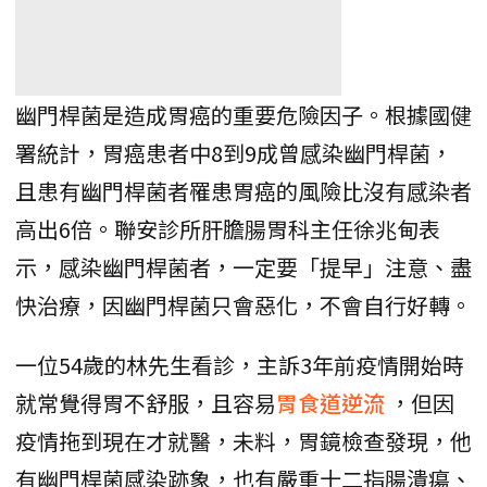
幽門桿菌是造成胃癌的重要危險因子。根據國健
署統計，胃癌患者中8到9成曾感染幽門桿菌，
且患有幽門桿菌者罹患胃癌的風險比沒有感染者
高出6倍。聯安診所肝膽腸胃科主任徐兆甸表
示，感染幽門桿菌者，一定要「提早」注意、盡
快治療，因幽門桿菌只會惡化，不會自行好轉。
一位54歲的林先生看診，主訴3年前疫情開始時
就常覺得胃不舒服，且容易
胃食道逆流
，但因
疫情拖到現在才就醫，未料，胃鏡檢查發現，他
有幽門桿菌感染跡象，也有嚴重十二指腸潰瘍、