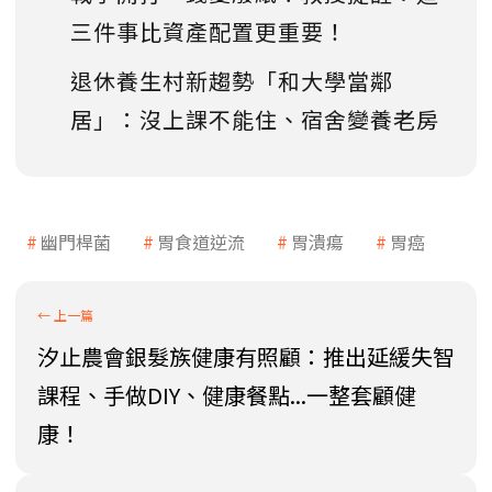
三件事比資產配置更重要！
退休養生村新趨勢「和大學當鄰
居」：沒上課不能住、宿舍變養老房
幽門桿菌
胃食道逆流
胃潰瘍
胃癌
汐止農會銀髮族健康有照顧：推出延緩失智
課程、手做DIY、健康餐點...一整套顧健
康！