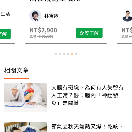
先
毒生活
林黛羚
NT$2,900
NT$
深度了解
了解
原價
NT$5,600
原價
N
相關文章
大腦有斑塊，為何有人失智有
人正常？醫：腦內「神經發
炎」是關鍵
節氣立秋天氣熱又燥！乾咳、