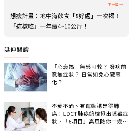
想瘦計畫：地中海飲食「8好處」一次揭！
「這樣吃」一年瘦4~10公斤！
延伸閱讀
「心衰竭」無藥可救？ 發病前
竟無症狀？ 日常如免心臟惡
化？
不菸不酒、有運動還是得肺
癌！LDCT肺癌篩檢揪出隱藏症
狀，「6項目」高風險你中幾
項？