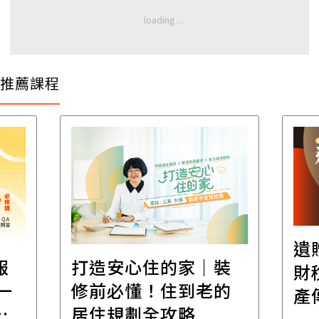
推薦課程
遺
報
打造安心住的家｜裝
財
一
修前必懂！住到老的
產
一
居住規劃全攻略