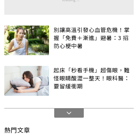
別讓高溫引發心血管危機！掌
握「免費＋漸進」避暑：3 招
防心梗中暑
起床「秒看手機」超傷眼，難
怪眼睛酸澀一整天！眼科醫：
要留緩衝期
熱門文章