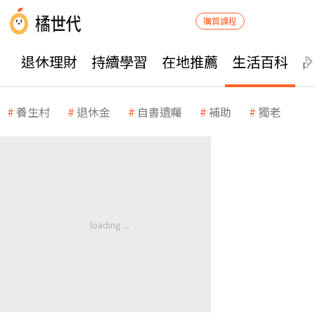
購買課程
退休理財
持續學習
在地推薦
生活百科
養生村
退休金
自書遺囑
補助
獨老