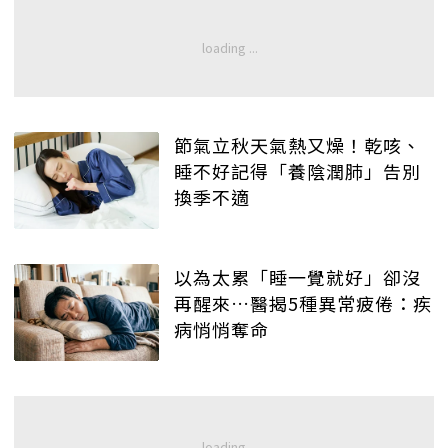
節氣立秋天氣熱又燥！乾咳、
睡不好記得「養陰潤肺」告別
換季不適
以為太累「睡一覺就好」卻沒
再醒來…醫揭5種異常疲倦：疾
病悄悄奪命