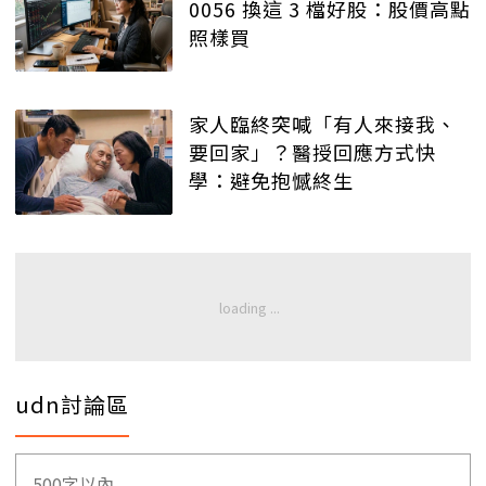
0056 換這 3 檔好股：股價高點
照樣買
家人臨終突喊「有人來接我、
要回家」？醫授回應方式快
學：避免抱憾終生
udn討論區