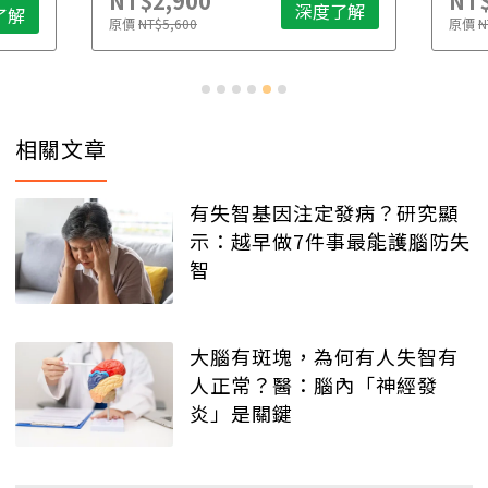
NT$2,900
NT$
深度了解
了解
原價
NT$5,600
原價
N
相關文章
有失智基因注定發病？研究顯
示：越早做7件事最能護腦防失
智
大腦有斑塊，為何有人失智有
人正常？醫：腦內「神經發
炎」是關鍵