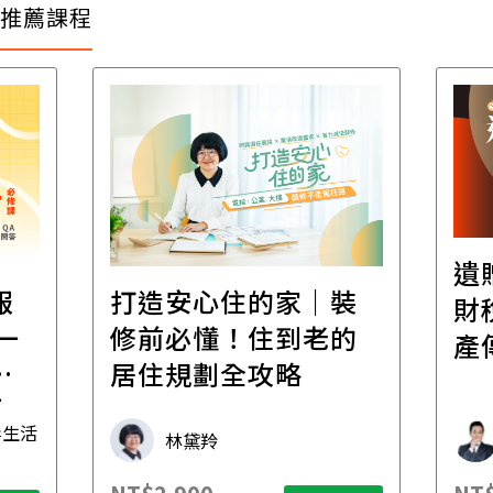
推薦課程
遺
報
打造安心住的家｜裝
財
一
修前必懂！住到老的
產
一
居住規劃全攻略
先
毒生活
林黛羚