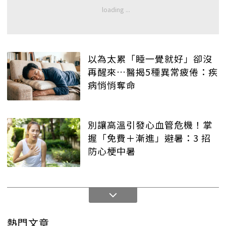
以為太累「睡一覺就好」卻沒
再醒來…醫揭5種異常疲倦：疾
病悄悄奪命
別讓高溫引發心血管危機！掌
握「免費＋漸進」避暑：3 招
防心梗中暑
熱門文章