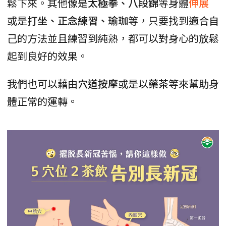
鬆下來。其他像是
太極拳、八段錦
等身體
伸展
或是
打坐、正念練習、瑜珈
等，只要找到適合自
己的方法並且練習到純熟，都可以對身心的放鬆
起到良好的效果。
我們也可以藉由
穴道按摩
或是以
藥茶
等來幫助身
體正常的運轉。