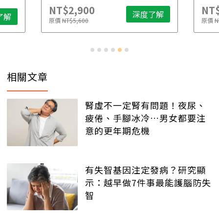
NT$2,900
NT$
深度了解
了解
原價
NT$5,600
原價
N
相關文章
腎虛不一定腎有問題！夜尿、
疲倦、手腳冰冷…男女都要注
意的更年期危機
有失智基因注定發病？研究顯
示：越早做7件事最能護腦防失
智