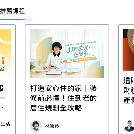
推薦課程
遺
報
打造安心住的家｜裝
財
一
修前必懂！住到老的
產
一
居住規劃全攻略
先
毒生活
林黛羚