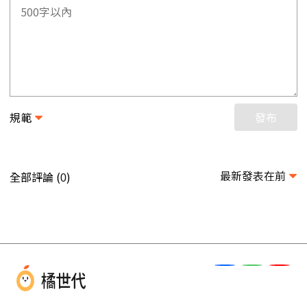
規範
發布
最新發表在前
全部評論 (
)
0