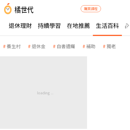
購買課程
退休理財
持續學習
在地推薦
生活百科
養生村
退休金
自書遺囑
補助
獨老