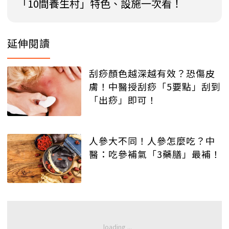
「10間養生村」特色、設施一次看！
延伸閱讀
刮痧顏色越深越有效？恐傷皮
膚！中醫授刮痧「5要點」刮到
「出痧」即可！
人參大不同！人參怎麼吃？中
醫：吃參補氣「3藥膳」最補！