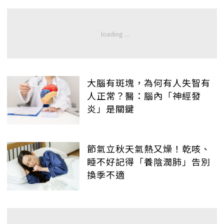
大腦有斑塊，為何有人失智有
人正常？醫：腦內「神經發
炎」是關鍵
節氣立秋天氣熱又燥！乾咳、
睡不好記得「養陰潤肺」告別
換季不適