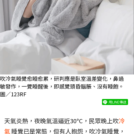
吹冷氣睡覺愈睡愈累，研判應是臥室溫差變化，鼻過
敏發作，一覺睡醒後，即感覺頭昏腦脹、沒有睡飽。
圖／123RF
用LINE傳送
天氣炎熱，夜晚氣溫逼近30°C，民眾晚上吹
冷
氣
睡覺已是常態，但有人抱怨，吹冷氣睡覺，