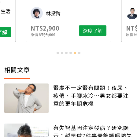
先
毒生活
林黛羚
NT$2,900
NT$
深度了解
了解
原價
NT$5,600
原價
N
相關文章
腎虛不一定腎有問題！夜尿、
疲倦、手腳冰冷…男女都要注
意的更年期危機
有失智基因注定發病？研究顯
示：越早做7件事最能護腦防失