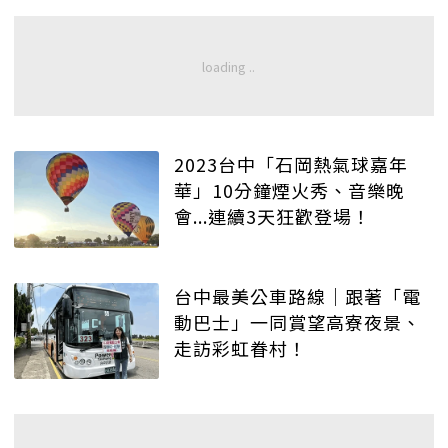
2023台中「石岡熱氣球嘉年
華」10分鐘煙火秀、音樂晚
會...連續3天狂歡登場！
台中最美公車路線｜跟著「電
動巴士」一同賞望高寮夜景、
走訪彩虹眷村！