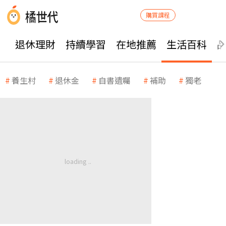
購買課程
退休理財
持續學習
在地推薦
生活百科
養生村
退休金
自書遺囑
補助
獨老