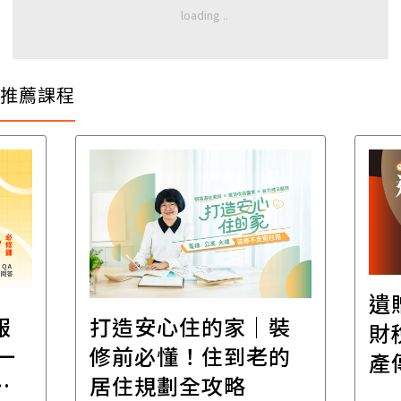
推薦課程
遺
報
打造安心住的家｜裝
財
一
修前必懂！住到老的
產
一
居住規劃全攻略