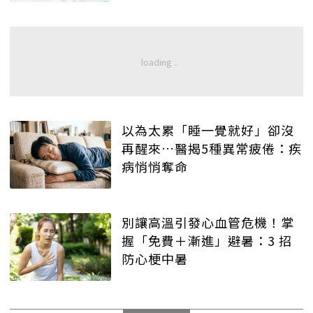
以為太累「睡一覺就好」卻沒
再醒來…醫揭5種異常疲倦：疾
病悄悄奪命
別讓高溫引發心血管危機！掌
握「免費＋漸進」避暑：3 招
防心梗中暑