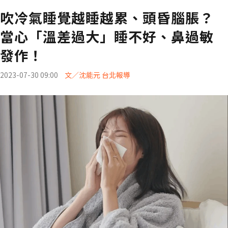
吹冷氣睡覺越睡越累、頭昏腦脹？
當心「溫差過大」睡不好、鼻過敏
發作！
2023-07-30 09:00
文／沈能元 台北報導