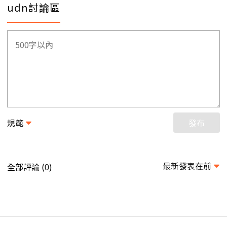
udn討論區
規範
發布
最新發表在前
全部評論 (
)
0