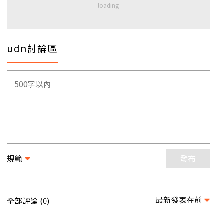
udn討論區
規範
發布
最新發表在前
全部評論 (
)
0