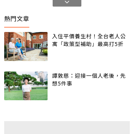
熱門文章
入住平價養生村！全台老人公
寓「政策型補助」最高打5折
譚敦慈：迎接一個人老後，先
想5件事