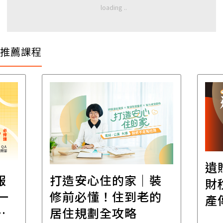
推薦課程
遺
報
打造安心住的家｜裝
財
一
修前必懂！住到老的
產
一
居住規劃全攻略