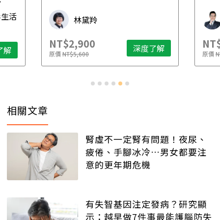
先
毒生活
林黛羚
NT$2,900
NT$
深度了解
了解
原價
NT$5,600
原價
N
相關文章
腎虛不一定腎有問題！夜尿、
疲倦、手腳冰冷…男女都要注
意的更年期危機
有失智基因注定發病？研究顯
示：越早做7件事最能護腦防失