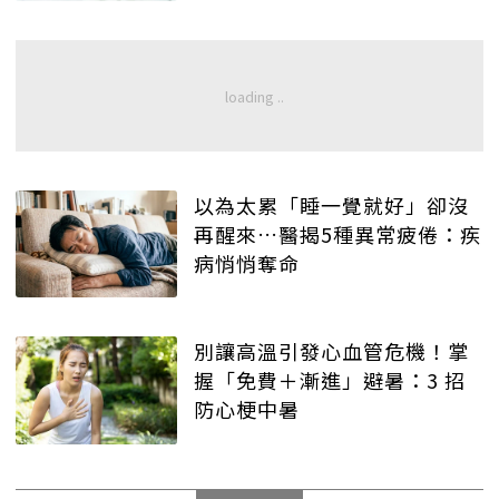
以為太累「睡一覺就好」卻沒
再醒來…醫揭5種異常疲倦：疾
病悄悄奪命
別讓高溫引發心血管危機！掌
握「免費＋漸進」避暑：3 招
防心梗中暑