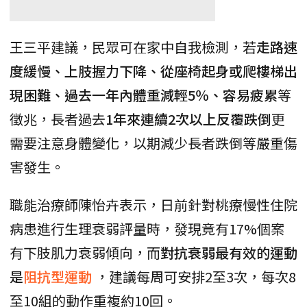
王三平建議，民眾可在家中自我檢測，若
走路速
度緩慢、上肢握力下降、從座椅起身或爬樓梯出
現困難、過去一年內體重減輕5％、容易疲累
等
徵兆，長者過去
1年來連續2次以上反覆跌倒
更
需要注意身體變化，以期減少長者跌倒等嚴重傷
害發生。
職能治療師陳怡卉表示，日前針對桃療慢性住院
病患進行生理衰弱評量時，發現竟有17%個案
有下肢肌力衰弱傾向，而
對抗衰弱最有效的運動
是
阻抗型運動
，建議每周可安排2至3次，每次8
至10組的動作重複約10回。