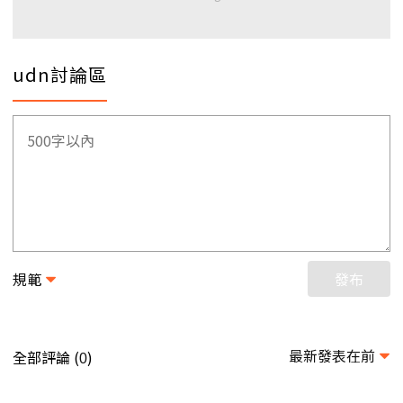
udn討論區
規範
發布
最新發表在前
全部評論 (
)
0