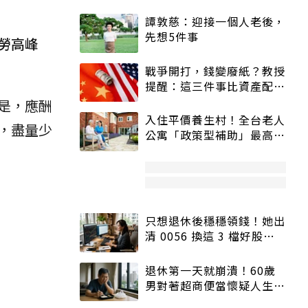
譚敦慈：迎接一個人老後，
先想5件事
勞高峰
戰爭開打，錢變廢紙？教授
提醒：這三件事比資產配置
更重要！
是，應酬
入住平價養生村！全台老人
，盡量少
公寓「政策型補助」最高打
5折
只想退休後穩穩領錢！她出
清 0056 換這 3 檔好股：
股價高點照樣買
退休第一天就崩潰！60歲
男對著超商便當懷疑人生
「一切好安靜」