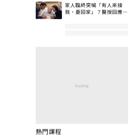
家人臨終突喊「有人來接
我、要回家」？醫授回應方
式快學：避免抱憾終生
熱門課程