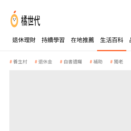
退休理財
持續學習
在地推薦
生活百科
養生村
退休金
自書遺囑
補助
獨老