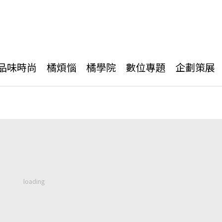
品味時尚
橘煩惱
橘學院
數位專題
企劃策展