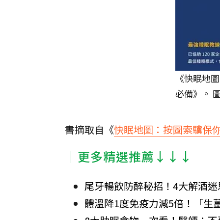
《快眠地圖
必備》。 
書摘取自《
快眠地圖：按圖索驥保
│更多精選推薦↓↓↓
尾牙暢飲防醉秘招！4大解酒迷
體溫降1度免疫力減5倍！「生