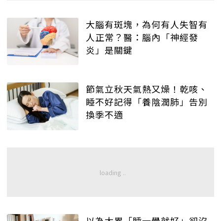
大腦有斑塊，為何有人失智有
人正常？醫：腦內「神經發
炎」是關鍵
節氣立秋天氣熱又燥！乾咳、
睡不好記得「養陰潤肺」告別
換季不適
以為太累「睡一覺就好」卻沒