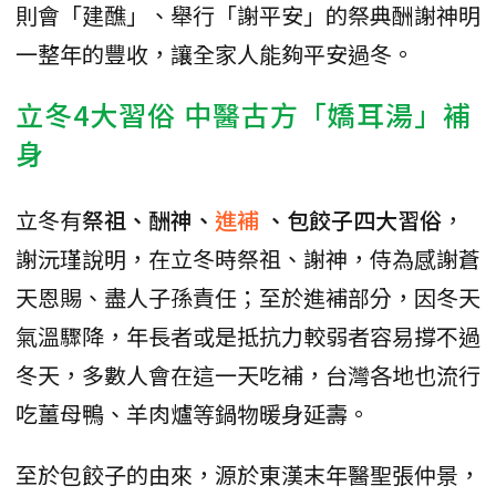
則會「建醮」、舉行「謝平安」的祭典酬謝神明
一整年的豐收，讓全家人能夠平安過冬。
立冬4大習俗 中醫古方
「嬌耳湯」
補
身
立冬有
祭祖、酬神、
進補
、包餃子四大習俗
，
謝沅瑾說明，在立冬時祭祖、謝神，侍為感謝蒼
天恩賜、盡人子孫責任；至於進補部分，因冬天
氣溫驟降，年長者或是抵抗力較弱者容易撐不過
冬天，多數人會在這一天吃補，台灣各地也流行
吃薑母鴨、羊肉爐等鍋物暖身延壽。
至於包餃子的由來，源於東漢末年醫聖張仲景，