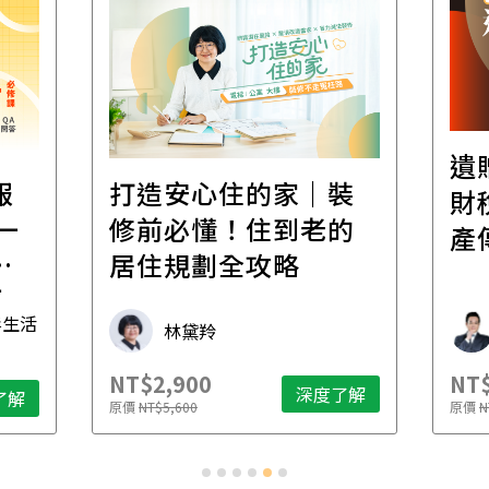
遺
報
打造安心住的家｜裝
財
一
修前必懂！住到老的
產
一
居住規劃全攻略
先
毒生活
林黛羚
NT$2,900
NT$
深度了解
了解
原價
NT$5,600
原價
N