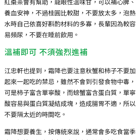
紅棗茶會有幫助，龍眼性溫味甘，可以補心脾、
養血安神，不過桂圓比較甜，不要放太多，泡熱
水時自己依喜好斟酌材料的多寡，長輩因為較容
易頻尿，不要在睡前飲用。
溫補即可 不須強烈進補
江忠軒也提到，霜降也要注意秋蟹和柿子不要加
起來一起吃的禁忌，雖然不會到引發食物中毒，
可是柿子富含單寧酸，而螃蟹富含蛋白質，單寧
酸容易與蛋白質凝結成塊，造成腸胃不適，所以
不要隔太近的時間吃。
霜降想要養生，按傳統來說，通常會多吃食當季