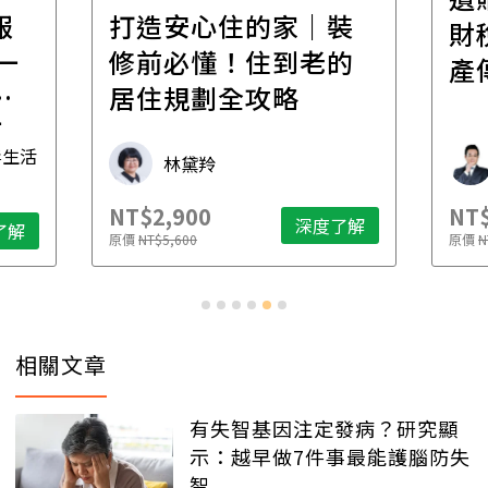
報
打造安心住的家｜裝
財
一
修前必懂！住到老的
產
一
居住規劃全攻略
先
毒生活
林黛羚
NT$2,900
NT$
深度了解
了解
原價
NT$5,600
原價
N
相關文章
有失智基因注定發病？研究顯
示：越早做7件事最能護腦防失
智