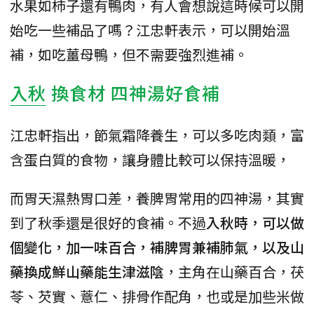
水果如柿子還有鴨肉，有人會想說這時候可以開
始吃一些補品了嗎？江忠軒表示，可以開始溫
補，如吃薑母鴨，但不需要強烈進補。
入秋
換食材 四神湯好食補
江忠軒指出，節氣霜降養生，可以多吃肉類，富
含蛋白質的食物，讓身體比較可以保持溫暖，
而胃天濕熱胃口差，養脾胃常用的四神湯，其實
到了秋季還是很好的食補。不過
入秋時，可以做
個變化，加一味百合，補脾胃兼補肺氣，以及山
藥換成鮮山藥能生津滋陰
，主角在山藥百合，茯
苓、芡實、薏仁、排骨作配角，也或是加些米做