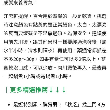
成粥來養胃氣。
江忠軒提醒，百合用於煮湯的一般是乾貨，挑選
時注意顏色有點黃的是正常顏色，太白、太漂亮
的反而要懷疑是不是熏過硫。為保安全，建議使
用前先川燙，跟其他藥材一樣要經過泡發後（熱
水半小時，冷水則隔夜）再使用，藥通常都抓差
不多20g～30g，如果有薏仁可以多2倍以上，苓
實較沒口感，可以少放。肉川燙後再入，最後再
一起鍋煮1小時或電鍋煮1小時。
│更多精選推薦↓↓↓
最近特別累、脾胃弱？「秋乏」找上門 4方