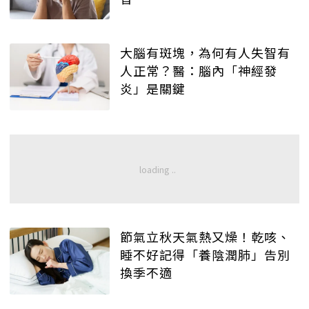
大腦有斑塊，為何有人失智有
人正常？醫：腦內「神經發
炎」是關鍵
節氣立秋天氣熱又燥！乾咳、
睡不好記得「養陰潤肺」告別
換季不適