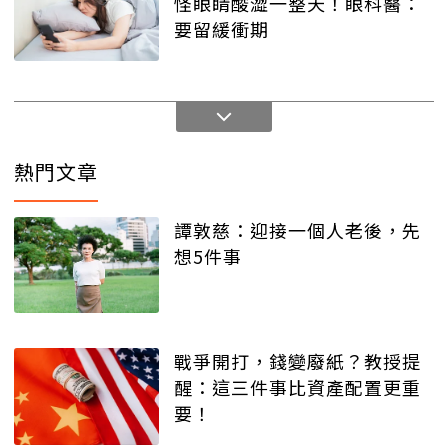
怪眼睛酸澀一整天！眼科醫：
要留緩衝期
熱門文章
譚敦慈：迎接一個人老後，先
想5件事
戰爭開打，錢變廢紙？教授提
醒：這三件事比資產配置更重
要！