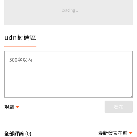
udn討論區
規範
發布
最新發表在前
全部評論 (
)
0