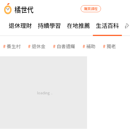
購買課程
退休理財
持續學習
在地推薦
生活百科
養生村
退休金
自書遺囑
補助
獨老