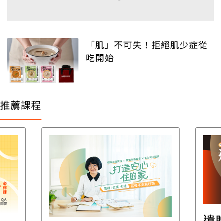
「肌」不可失！拒絕肌少症從
吃開始
推薦課程
遺