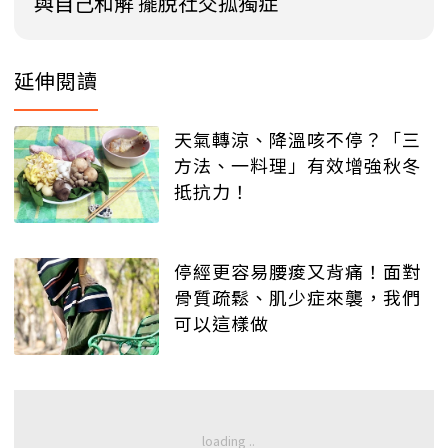
與自己和解 擺脫社交孤獨症
延伸閱讀
天氣轉涼、降溫咳不停？「三
方法、一料理」有效增強秋冬
抵抗力！
停經更容易腰痠又背痛！面對
骨質疏鬆、肌少症來襲，我們
可以這樣做