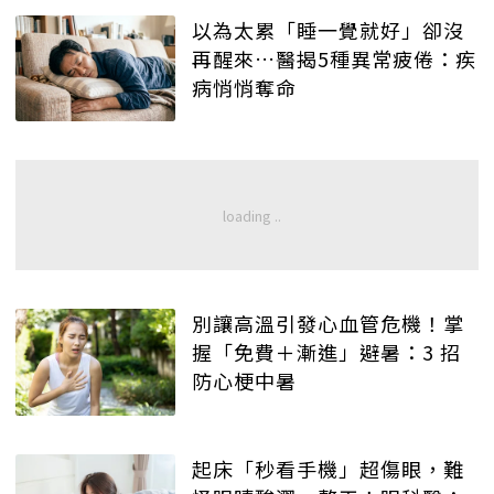
以為太累「睡一覺就好」卻沒
再醒來…醫揭5種異常疲倦：疾
病悄悄奪命
別讓高溫引發心血管危機！掌
握「免費＋漸進」避暑：3 招
防心梗中暑
起床「秒看手機」超傷眼，難