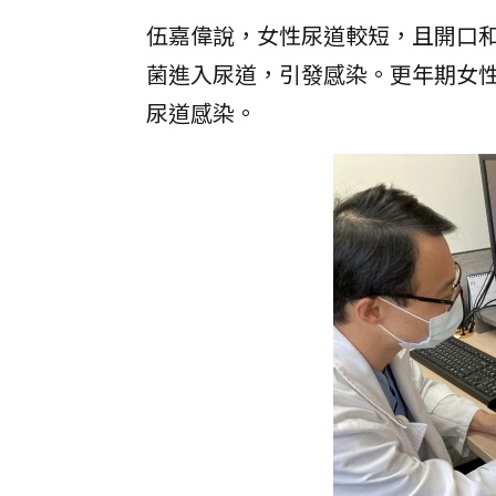
伍嘉偉說，女性尿道較短，且開口
菌進入尿道，引發感染。更年期女
尿道感染。