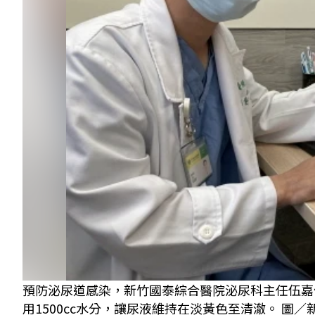
預防泌尿道感染，新竹國泰綜合醫院泌尿科主任伍嘉
用1500cc水分，讓尿液維持在淡黃色至清澈。 圖／