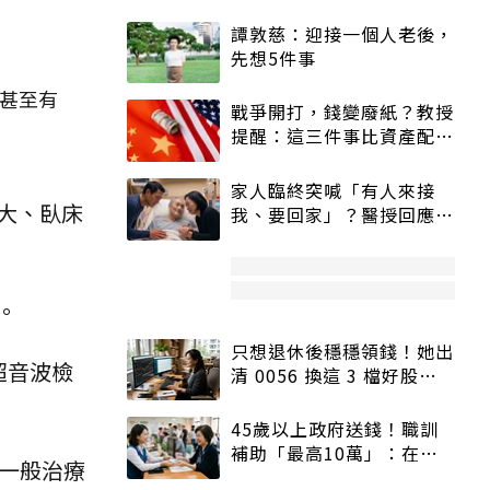
譚敦慈：迎接一個人老後，
先想5件事
甚至有
戰爭開打，錢變廢紙？教授
提醒：這三件事比資產配置
更重要！
家人臨終突喊「有人來接
大、臥床
我、要回家」？醫授回應方
式快學：避免抱憾終生
。
只想退休後穩穩領錢！她出
超音波檢
清 0056 換這 3 檔好股：
股價高點照樣買
45歲以上政府送錢！職訓
補助「最高10萬」：在
一般治療
職、待業都能申請