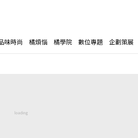
品味時尚
橘煩惱
橘學院
數位專題
企劃策展