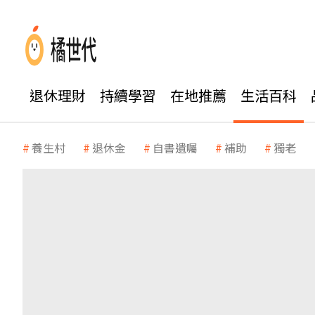
退休理財
持續學習
在地推薦
生活百科
養生村
退休金
自書遺囑
補助
獨老