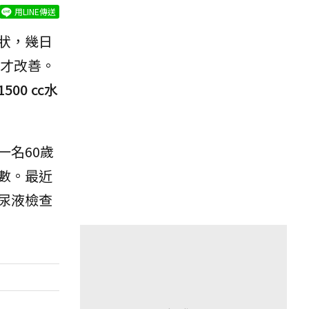
用LINE傳送
狀，幾日
才改善。
0 cc水
名60歲
數。最近
尿液檢查