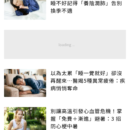
睡不好記得「養陰潤肺」告別
換季不適
以為太累「睡一覺就好」卻沒
再醒來…醫揭5種異常疲倦：疾
病悄悄奪命
別讓高溫引發心血管危機！掌
握「免費＋漸進」避暑：3 招
防心梗中暑