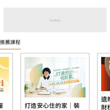
推薦課程
遺
報
打造安心住的家｜裝
財