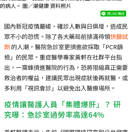
的病人。 圖／潮健康 資料照片
用LINE傳送
國內新冠疫情嚴峻、確診人數與日俱增，造成民
眾不小的恐慌。除了各大藥局前排滿待領
快篩試
劑
的人潮，醫院急診室更擠進欲採取「PCR篩
檢」的民眾。重症醫學專家黃軒在社群平台指
出，一窩蜂擠進醫院的行為，恐將限縮真正需要
救治者的權益，建議民眾出現症狀後再就醫，或
多利用「視訊會診」以避免出入醫療場所。
疫情讓醫護人員「集體爆肝」？ 研
究曝：急診室過勞率高達64%