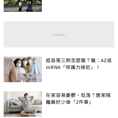
疫苗第三劑怎麼選？醫：AZ或
mRNA「保護力接近」！
在家容易憂鬱、低落？居家隔
離最好少做「2件事」