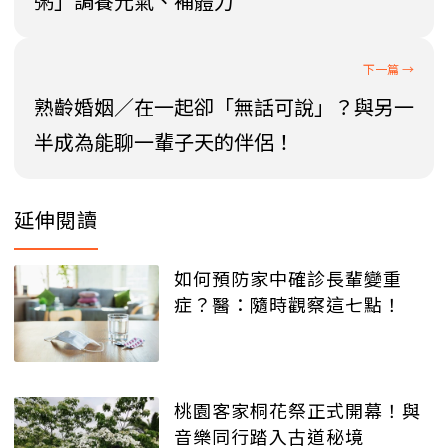
粥」調養元氣、補體力
熟齡婚姻／在一起卻「無話可說」？與另一
半成為能聊一輩子天的伴侶！
延伸閱讀
如何預防家中確診長輩變重
症？醫：隨時觀察這七點！
桃園客家桐花祭正式開幕！與
音樂同行踏入古道秘境