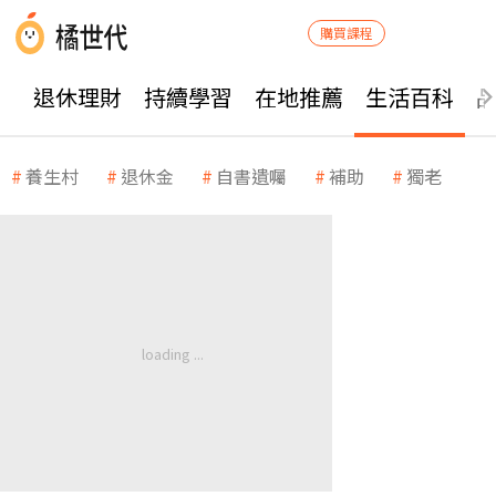
購買課程
退休理財
持續學習
在地推薦
生活百科
養生村
退休金
自書遺囑
補助
獨老