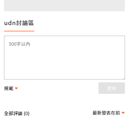
udn討論區
規範
發布
最新發表在前
全部評論 (
)
0