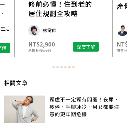
一
修前必懂！住到老的
產
一
居住規劃全攻略
先
毒生活
林黛羚
NT$2,900
NT$
深度了解
了解
原價
NT$5,600
原價
N
相關文章
腎虛不一定腎有問題！夜尿、
疲倦、手腳冰冷…男女都要注
意的更年期危機