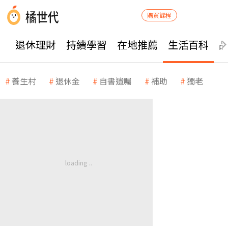
購買課程
退休理財
持續學習
在地推薦
生活百科
養生村
退休金
自書遺囑
補助
獨老