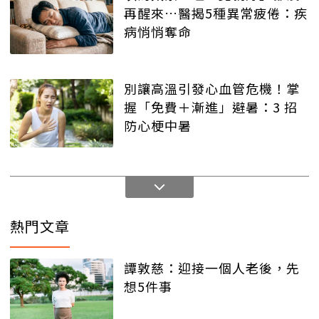
再醒來…醫揭5種異常疲倦：疾
病悄悄奪命
別讓高溫引發心血管危機！掌
握「免費＋漸進」避暑：3 招
防心梗中暑
熱門文章
譚敦慈：迎接一個人老後，先
想5件事