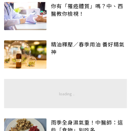
你有「罹癌體質」嗎？中、西
醫教你檢視！
精油釋壓／春季用油 養好精氣
神
雨季全身濕氣重！中醫師：這
些「食物」別吃多