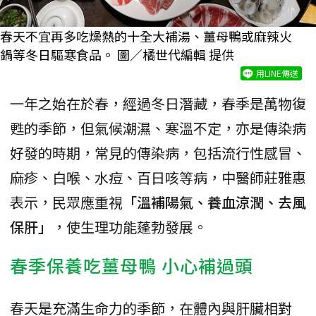
春天不宜再多吃燥熱的十全大補湯、薑母鴨或麻辣火
鍋等冬日驅寒食品。 圖／橘世代編輯 提供
用LINE傳送
一年之始在於春，經過冬日潛藏，春季是萬物復
甦的季節，但氣候潮濕、寒溫不定，亦是傳染病
好發的時期，常見的傳染病，包括流行性感冒、
麻疹、白喉、水痘、百日咳等病，中醫師莊雅惠
表示，民眾應重視
「溫補陽氣、養血涼潤、去風
保肝」
，使生理功能蓬勃發展。
春季保養吃薑母鴨 小心補過頭
春天是充滿生命力的季節，在體內與肝臟相對