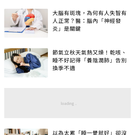
大腦有斑塊，為何有人失智有
人正常？醫：腦內「神經發
炎」是關鍵
節氣立秋天氣熱又燥！乾咳、
睡不好記得「養陰潤肺」告別
換季不適
以為太累「睡一覺就好」卻沒