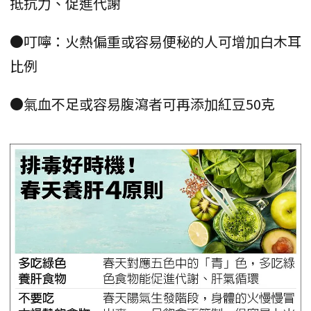
抵抗力、促進代謝
●叮嚀：火熱偏重或容易便秘的人可增加白木耳
比例
●氣血不足或容易腹瀉者可再添加紅豆50克