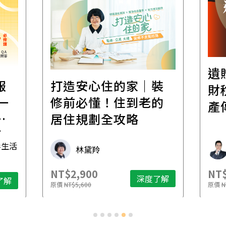
遺
報
打造安心住的家｜裝
財
一
修前必懂！住到老的
產
一
居住規劃全攻略
先
毒生活
林黛羚
NT$2,900
NT$
深度了解
了解
原價
NT$5,600
原價
N