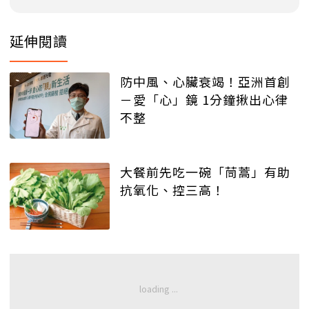
延伸閱讀
防中風、心臟衰竭！亞洲首創
－愛「心」鏡 1分鐘揪出心律
不整
大餐前先吃一碗「茼蒿」有助
抗氧化、控三高！