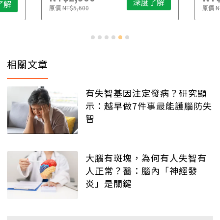
深度了解
了解
原價
NT$5,600
原價
N
相關文章
有失智基因注定發病？研究顯
示：越早做7件事最能護腦防失
智
大腦有斑塊，為何有人失智有
人正常？醫：腦內「神經發
炎」是關鍵