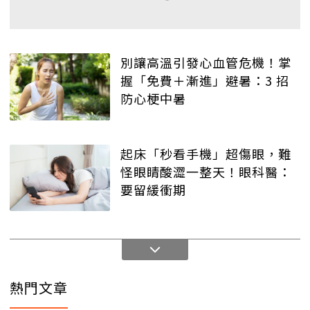
別讓高溫引發心血管危機！掌
握「免費＋漸進」避暑：3 招
防心梗中暑
起床「秒看手機」超傷眼，難
怪眼睛酸澀一整天！眼科醫：
要留緩衝期
熱門文章