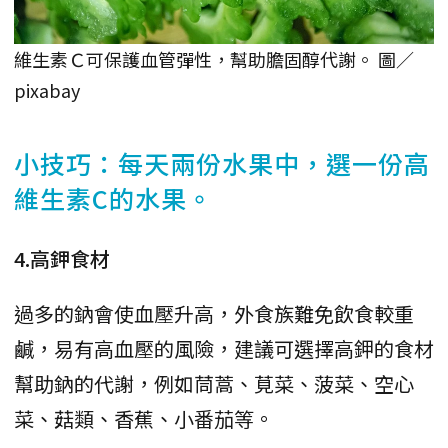
維生素Ｃ可保護血管彈性，幫助膽固醇代謝。 圖／
pixabay
小技巧：每天兩份水果中，選一份高
維生素C的水果。
4.高鉀食材
過多的鈉會使血壓升高，外食族難免飲食較重
鹹，易有高血壓的風險，建議可選擇高鉀的食材
幫助鈉的代謝，例如茼蒿、莧菜、菠菜、空心
菜、菇類、香蕉、小番茄等。