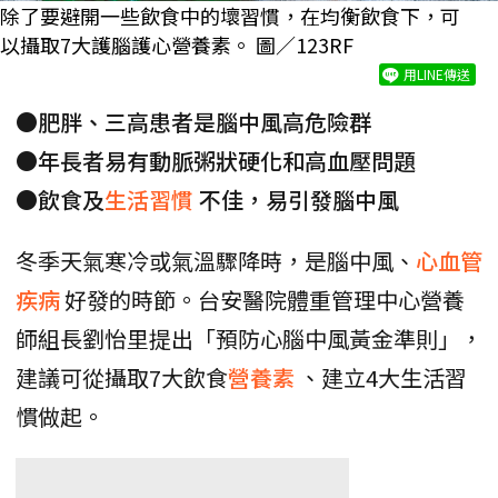
除了要避開一些飲食中的壞習慣，在均衡飲食下，可
以攝取7大護腦護心營養素。 圖／123RF
用LINE傳送
●肥胖、三高患者是腦中風高危險群
●年長者易有動脈粥狀硬化和高血壓問題
●飲食及
生活習慣
不佳，易引發腦中風
冬季天氣寒冷或氣溫驟降時，是腦中風、
心血管
疾病
好發的時節。台安醫院體重管理中心營養
師組長劉怡里提出「預防心腦中風黃金準則」，
建議可從攝取7大飲食
營養素
、建立4大生活習
慣做起。