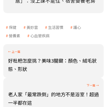
居」：沒上課不能住、宿舍變養老房
保健
黃妙雲
生活習慣
護心
營養素
心血管疾病
好枇杷怎麼挑？美味3關鍵：顏色、絨毛狀
態、形狀
老人家「最常跌倒」的地方不是浴室！超過
一半都在這