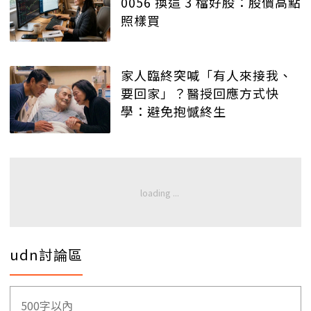
0056 換這 3 檔好股：股價高點
照樣買
家人臨終突喊「有人來接我、
要回家」？醫授回應方式快
學：避免抱憾終生
udn討論區