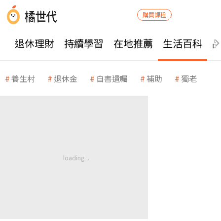
購買課程
退休理財
持續學習
在地推薦
生活百科
養生村
退休金
自書遺囑
補助
獨老