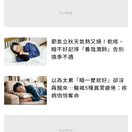
節氣立秋天氣熱又燥！乾咳、
睡不好記得「養陰潤肺」告別
換季不適
以為太累「睡一覺就好」卻沒
再醒來…醫揭5種異常疲倦：疾
病悄悄奪命