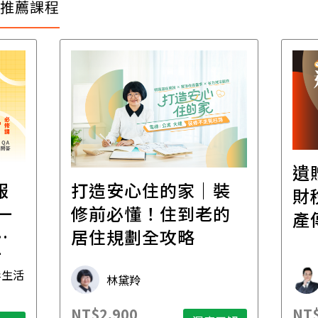
推薦課程
遺
報
打造安心住的家｜裝
財
一
修前必懂！住到老的
產
一
居住規劃全攻略
先
毒生活
林黛羚
NT$2,900
NT$