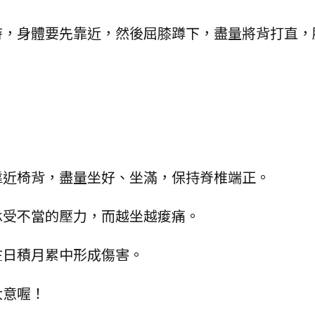
時，身體要先靠近，然後屈膝蹲下，盡量將背打直，
靠近椅背，盡量坐好、坐滿，保持脊椎端正。
承受不當的壓力，而越坐越痠痛。
在日積月累中形成傷害。
大意喔！