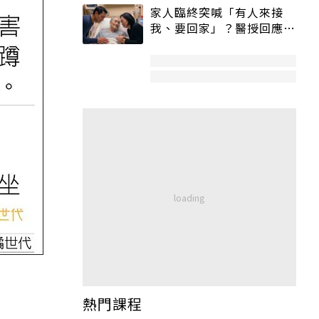
家人臨終突喊「有人來接
我、要回家」？醫授回應方
式快學：避免抱憾終生
熱門課程