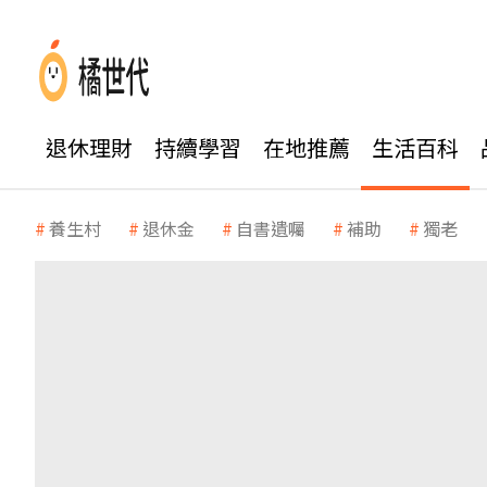
退休理財
持續學習
在地推薦
生活百科
養生村
退休金
自書遺囑
補助
獨老