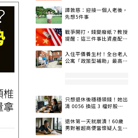
譚敦慈：迎接一個人老後，
先想5件事
戰爭開打，錢變廢紙？教授
提醒：這三件事比資產配置
更重要！
入住平價養生村！全台老人
公寓「政策型補助」最高打
5折
只想退休後穩穩領錢！她出
清 0056 換這 3 檔好股：
股價高點照樣買
退休第一天就崩潰！60歲
男對著超商便當懷疑人生
「一切好安靜」