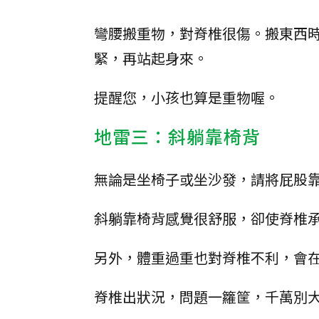
彎腰搬重物，對脊椎很傷。搬東西
緊，再站起身來。
提醒您，小孩也算是重物喔。
地雷三：斜躺靠椅背
無論是坐椅子或坐沙發，請將屁股
斜躺靠椅背感覺很舒服，卻使脊椎
另外，體重過重也對脊椎不利，會
脊椎出狀況，問題一籮筐，千萬別