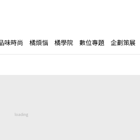
品味時尚
橘煩惱
橘學院
數位專題
企劃策展