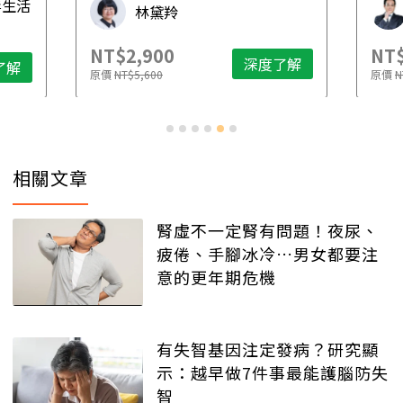
毒生活
林黛羚
NT$2,900
NT$
深度了解
了解
原價
NT$5,600
原價
N
相關文章
腎虛不一定腎有問題！夜尿、
疲倦、手腳冰冷…男女都要注
意的更年期危機
有失智基因注定發病？研究顯
示：越早做7件事最能護腦防失
智