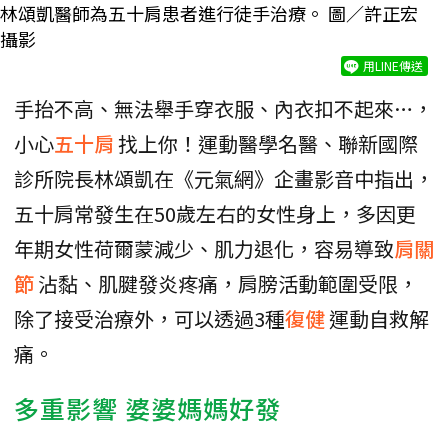
林頌凱醫師為五十肩患者進行徒手治療。 圖／許正宏
攝影
用LINE傳送
手抬不高、無法舉手穿衣服、內衣扣不起來…，
小心
五十肩
找上你！運動醫學名醫、聯新國際
診所院長林頌凱在《元氣網》企畫影音中指出，
五十肩常發生在50歲左右的女性身上，多因更
年期女性荷爾蒙減少、肌力退化，容易導致
肩關
節
沾黏、肌腱發炎疼痛，肩膀活動範圍受限，
除了接受治療外，可以透過3種
復健
運動自救解
痛。
多重影響 婆婆媽媽好發