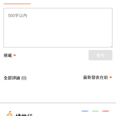
規範
發布
最新發表在前
全部評論 (
)
0