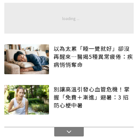
以為太累「睡一覺就好」卻沒
再醒來…醫揭5種異常疲倦：疾
病悄悄奪命
別讓高溫引發心血管危機！掌
握「免費＋漸進」避暑：3 招
防心梗中暑