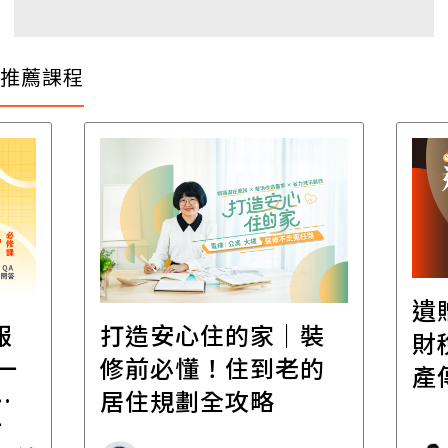
推薦課程
遺
報
打造安心住的家｜裝
財
一
修前必懂！住到老的
產
一
居住規劃全攻略
先