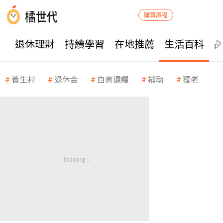
購買課程
退休理財
持續學習
在地推薦
生活百科
養生村
退休金
自書遺囑
補助
獨老