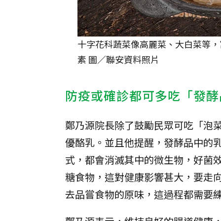
十字花科蔬菜像高麗菜、大白菜等，
素 圖／聯安資料照片
防疫或確診都可多吃「發酵
鄭乃源院長除了鼓勵民眾可吃「泡
優酪乳。並且他提醒，發酵品中的
式，都會消滅其中的微生物，好菌
糖食物，這對健康影響甚大，要走
去品嘗食物的原味，這過程都需要