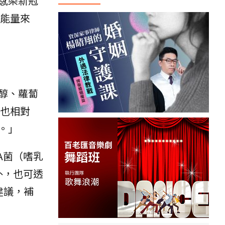
感染新冠
能量來
醇、蘿蔔
也相對
。」
A菌（嗜乳
外，也可透
建議，補