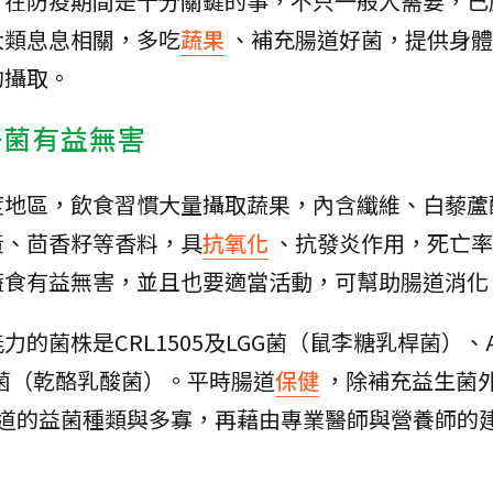
，在防疫期間是十分關鍵的事，不只一般人需要，已
大類息息相關，多吃
蔬果
、補充腸道好菌，提供身體
的攝取。
好菌有益無害
度地區，飲食習慣大量攝取蔬果，內含纖維、白藜蘆
黃、茴香籽等香料，具
抗氧化
、抗發炎作用，死亡率
蔬食有益無害，並且也要適當活動，可幫助腸道消化
的菌株是CRL1505及LGG菌（鼠李糖乳桿菌）、
菌（乾酪乳酸菌）。平時腸道
保健
，除補充益生菌
腸道的益菌種類與多寡，再藉由專業醫師與營養師的