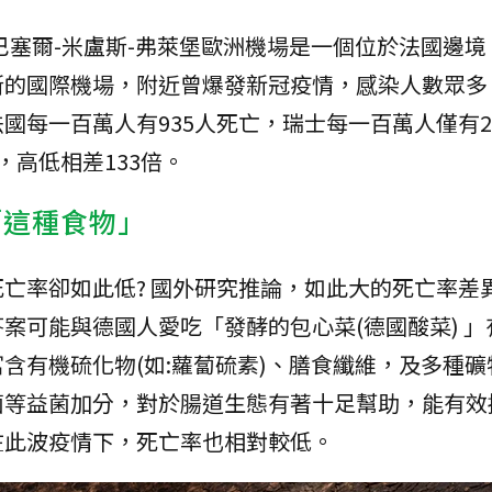
，巴塞爾-米盧斯-弗萊堡歐洲機場是一個位於法國邊
斯的國際機場，附近曾爆發新冠疫情，感染人數眾多
國每一百萬人有935人死亡，瑞士每一百萬人僅有2
，高低相差133倍。
「這種食物」
亡率卻如此低? 國外研究推論，如此大的死亡率差
案可能與德國人愛吃「發酵的包心菜(德國酸菜) 」
含有機硫化物(如:蘿蔔硫素)、膳食纖維，及多種礦
菌等益菌加分，對於腸道生態有著十足幫助，能有效
在此波疫情下，死亡率也相對較低。