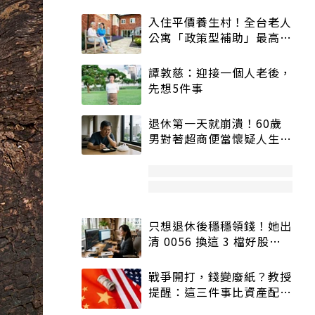
入住平價養生村！全台老人
公寓「政策型補助」最高打
5折
譚敦慈：迎接一個人老後，
先想5件事
退休第一天就崩潰！60歲
男對著超商便當懷疑人生
「一切好安靜」
只想退休後穩穩領錢！她出
清 0056 換這 3 檔好股：
股價高點照樣買
戰爭開打，錢變廢紙？教授
提醒：這三件事比資產配置
更重要！