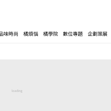
品味時尚
橘煩惱
橘學院
數位專題
企劃策展