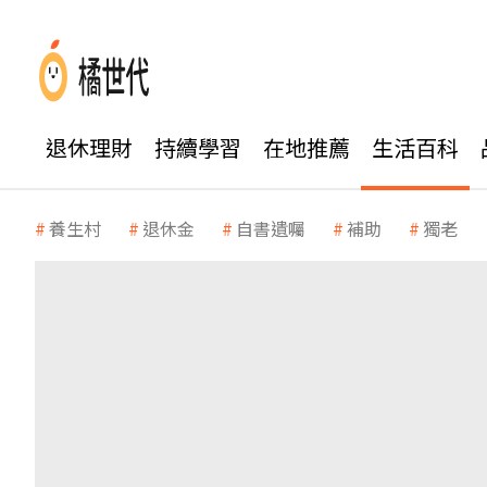
退休理財
持續學習
在地推薦
生活百科
養生村
退休金
自書遺囑
補助
獨老