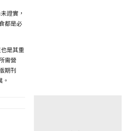
尚未證實，
食都是必
道也是其重
所需營
版期刊
異。