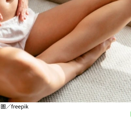
freepik
】