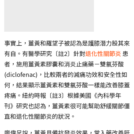
事實上，薑黃和羅望子被認為是護膝潛力股其來
有自。有醫學研究〔註2〕針對
退化性關節炎
患
者，施用薑黃素膠囊和消炎止痛藥－雙氯芬酸
(diclofenac)，比較兩者的減痛功效和安全性如
何，結果顯示薑黃素和雙氯芬酸一樣能改善膝蓋
疼痛。紐約時報〔註3〕根據美國《內科學年
刊》研究也認為，薑黃素很可能幫助舒緩關節僵
直和退化性關節炎的狀況。
廖偉呈說，薑黃具備抗發炎效果，常入藥改善肝