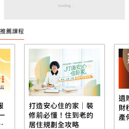
推薦課程
遺
報
打造安心住的家｜裝
財
一
修前必懂！住到老的
產
一
居住規劃全攻略