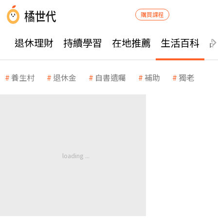
購買課程
退休理財
持續學習
在地推薦
生活百科
養生村
退休金
自書遺囑
補助
獨老