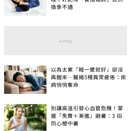
換季不適
以為太累「睡一覺就好」卻沒
再醒來…醫揭5種異常疲倦：疾
病悄悄奪命
別讓高溫引發心血管危機！掌
握「免費＋漸進」避暑：3 招
防心梗中暑