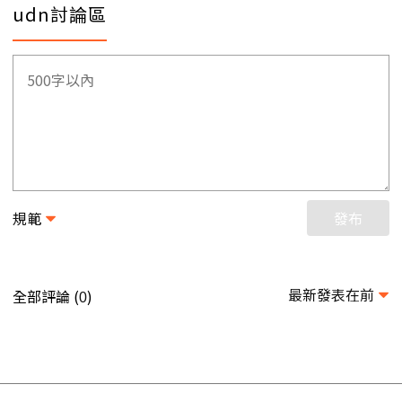
udn討論區
規範
發布
最新發表在前
全部評論 (
)
0