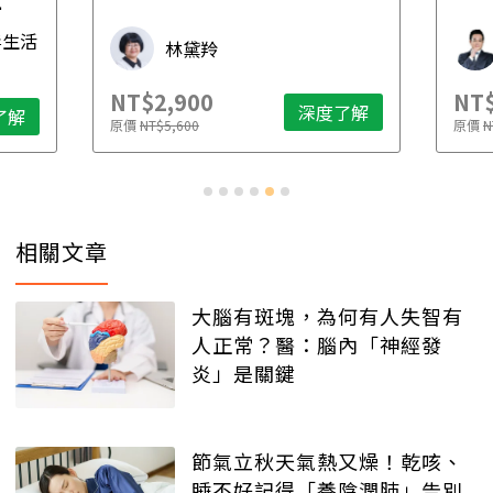
先
毒生活
林黛羚
NT$2,900
NT$
深度了解
了解
原價
NT$5,600
原價
N
相關文章
大腦有斑塊，為何有人失智有
人正常？醫：腦內「神經發
炎」是關鍵
節氣立秋天氣熱又燥！乾咳、
睡不好記得「養陰潤肺」告別