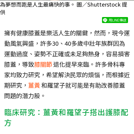
為夢想而跑是人生最痛快的事。 圖／Shutterstock 提
供
用LINE傳送
擁有健康膝蓋是樂活人生的關鍵，然而，現今運
動風氣興盛，許多30、40多歲中壯年族群因為
運動過度、姿勢不正確或未足夠熱身，容易損害
膝蓋，導致
膝關節
退化提早來臨。許多骨科專
家均致力研究，希望解決民眾的煩惱，而根據近
期研究，
薑黃
和羅望子就可能是有助改善膝蓋
問題的潛力股。
臨床研究：薑黃和羅望子搭出護膝配
方