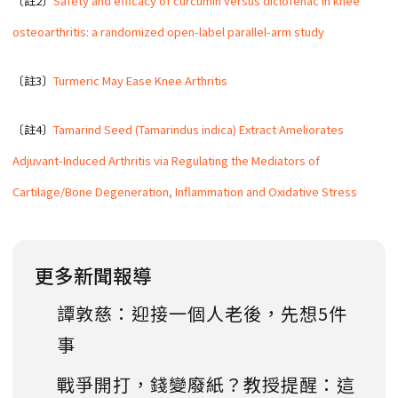
〔註2〕
Safety and efficacy of curcumin versus diclofenac in knee
osteoarthritis: a randomized open-label parallel-arm study
〔註3〕
Turmeric May Ease Knee Arthritis
〔註4〕
Tamarind Seed (Tamarindus indica) Extract Ameliorates
Adjuvant-Induced Arthritis via Regulating the Mediators of
Cartilage/Bone Degeneration, Inflammation and Oxidative Stress
更多新聞報導
譚敦慈：迎接一個人老後，先想5件
事
戰爭開打，錢變廢紙？教授提醒：這