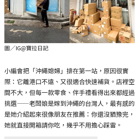
圖／IG@寶拉日記
小編會把「沖繩媳婦」排在第一站，原因很實
際：它離港口不遠、又很適合快速補貨。店裡空
間不大，但每一款零食、伴手禮看得出來都經過
挑選——老闆娘是嫁到沖繩的台灣人，最有感的
是她介紹起來很像朋友在推薦：你還沒猶豫完，
她就直接開箱請你吃，幾乎不用擔心踩雷。