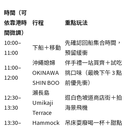
時間（可
依靠港時
行程
重點玩法
間微調）
10:00–
先確認回船集合時間，
下船＋移動
11:00
預留緩衝
沖繩媳婦
伴手禮一站買齊＋試吃
11:00–
OKINAWA
挑口味（最晚下午 3 點
12:00
SHIN BOO
前優先衝）
瀨長島
12:30–
逛白色坡道商店街＋拍
Umikaji
13:30
海景飛機
Terrace
13:30–
Hammock
吊床耍廢喝一杯＋甜點