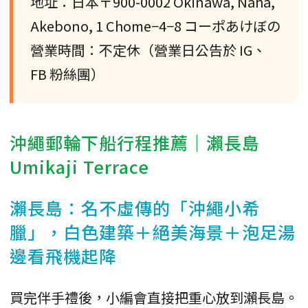
地址：日本〒900-0002 Okinawa, Naha,
Akebono, 1 Chome−4−8 コーポあけぼの
營業時間：不定休（營業日公告於 IG、
FB 粉絲團）
沖繩郵輪下船行程推薦｜瀨長島
Umikaji Terrace
瀨長島：名不虛傳的「沖繩小希
臘」，白色建築＋絕美海景＋泡足湯
邊看飛機起降
買完伴手禮後，小編會直接把重心放到瀨長島。