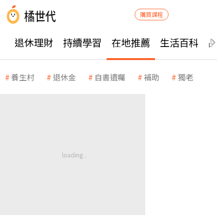
購買課程
退休理財
持續學習
在地推薦
生活百科
養生村
退休金
自書遺囑
補助
獨老