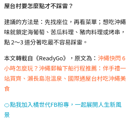
屋台村要怎麼點才不踩雷？
建議的方法是：先找座位，再看菜單；想吃沖繩
味就鎖定海葡萄、苦瓜料理、豬肉料理或烤串，
點 2～3 道分著吃最不容易踩雷。
本文轉載自《ReadyGo》，原文為：
沖繩快閃 6
小時怎麼玩？沖繩郵輪下船行程推薦：伴手禮一
站買齊、瀨長島泡溫泉、國際通屋台村吃沖繩美
食
🍊點我加入橘世代FB粉專，一起展開人生新風
景