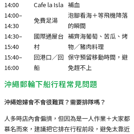
14:00
Cafe la Isla
補血
14:00–
泡腳看海＋等飛機降落
免費足湯
14:30
的瞬間
14:30–
國際通屋台
補齊海葡萄、苦瓜、烤
15:40
村
物／豬肉料理
15:40–
回港口／回
保守預留移動時間，避
16:00
船
免趕不上
沖繩郵輪下船行程常見問題
沖繩媳婦會不會很難買？需要排隊嗎？
人多時店內會偏擠，但因為是一人作業＋大家都
慕名而來，建議把它排在行程前段，避免太靠近