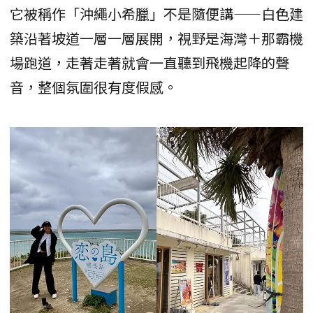
它被稱作「沖繩小希臘」不是隨便講——白色建
築沿著坡道一層一層展開，視野是海灣＋那霸機
場跑道，走著走著就會一直聽到飛機起降的聲
音，整個氛圍很有度假感。