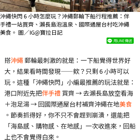
沖繩快閃 6 小時怎麼玩？沖繩郵輪下船行程推薦：伴
手禮一站買齊、瀨長島泡溫泉、國際通屋台村吃沖繩
美食。 圖／IG@寶拉日記
用LINE傳送
搭
沖繩
郵輪最刺激的就是：一下船覺得世界好
大，結果看時間發現——欸？只剩 6 小時可以
玩。這種「沖繩快閃」小編最推薦的玩法就是：
港口附近先把
伴手禮
買齊 → 去瀨長島放空看海
＋泡足湯 → 回國際通屋台村補齊沖繩在地
美食
。節奏抓得好，你不只不會趕到崩潰，還能把
「海島感、購物感、在地感」一次收進來，回船
上也不會覺得白來。