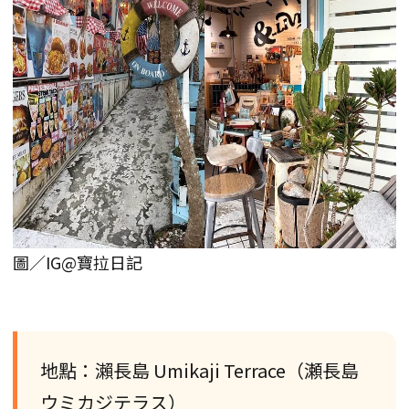
圖／IG@寶拉日記
地點：瀨長島 Umikaji Terrace（瀬長島
ウミカジテラス）