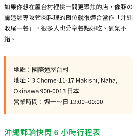
如果你想在屋台村裡挑一間更聚焦的店，像豚の
虜這類專攻豬肉料理的攤位就很適合當作「沖繩
收尾一餐」，很多人也分享餐點好吃、氣氛不
錯。
地點：國際通屋台村
地址：3 Chome-11-17 Makishi, Naha,
Okinawa 900-0013 日本
營業時間：週一～日 12:00–00:00
沖繩郵輪快閃 6 小時行程表