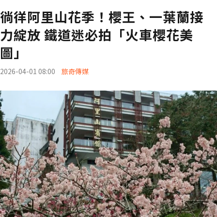
徜徉阿里山花季！櫻王、一葉蘭接
力綻放 鐵道迷必拍「火車櫻花美
圖」
2026-04-01 08:00
旅奇傳媒