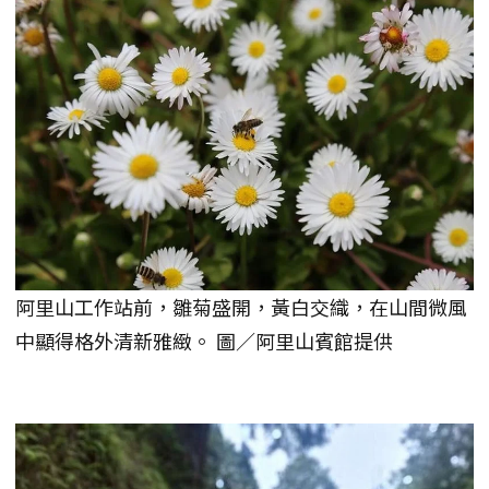
阿里山工作站前，雛菊盛開，黃白交織，在山間微風
中顯得格外清新雅緻。 圖／阿里山賓館提供