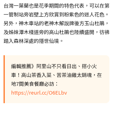
台灣一葉蘭也是花季期間的特色代表，可以在第
一管制站旁岩壁上方欣賞到粉紫色的迷人花色。
另外，神木車站的老神木解說牌後方玉山杜鵑，
及姊妹潭木棧道旁的高山杜鵑也陸續盛開，彷彿
踏入森林深處的隱世仙境。
編輯推薦》阿里山不只看日出、搭小火
車！高山茶香入菜、苦茶油雞太銷魂，在
地7間美食餐廳必訪：
https://reurl.cc/O6ELbv