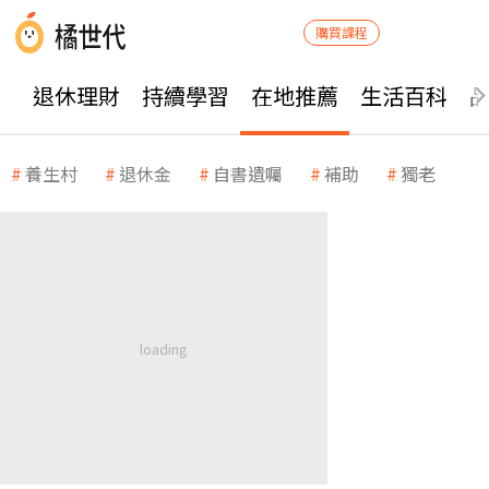
購買課程
退休理財
持續學習
在地推薦
生活百科
養生村
退休金
自書遺囑
補助
獨老