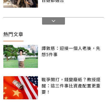
日遊都適合
熱門文章
譚敦慈：迎接一個人老後，先
想5件事
戰爭開打，錢變廢紙？教授提
醒：這三件事比資產配置更重
要！