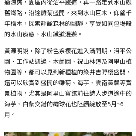
適涼爽，園區內從沼平鐵道，再一路走到水山線
舊鐵路，沿途雛菊盛開，來到水山巨木，仰望千
年檜木，探索靜謐森林的幽靜，享受如同包場般
的水山療癒、水山鐵道漫遊。
黃源明說，除了粉色系櫻花進入滿開期，沼平公
園、工作站週邊、木蘭園、祝山林道及阿里山植
物園等，都可以見到新種植的染井吉野櫻盛開，
還可以欣賞到盛開的雛菊、海芋、雲南黃馨等賞
景植物，尤其是阿里山賓館前往詩人步道途中的
海芋、白紫交錯的繡球花也陸續綻放至5月~6
月。