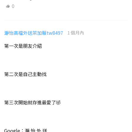
0
瀞怡高檔外送茶加賴tw8497
1 個月內
第一次是朋友介紹
第二次是自己主動找
第三次開始就存進最愛了🤣
Google：瀞 怡 外 送