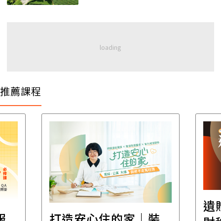
推薦課程
遺
報
打造安心住的家｜裝