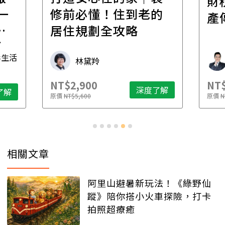
財
一
修前必懂！住到老的
產
一
居住規劃全攻略
先
毒生活
林黛羚
NT$2,900
NT$
深度了解
了解
原價
NT$5,600
原價
N
相關文章
阿里山避暑新玩法！《綠野仙
蹤》陪你搭小火車探險，打卡
拍照超療癒