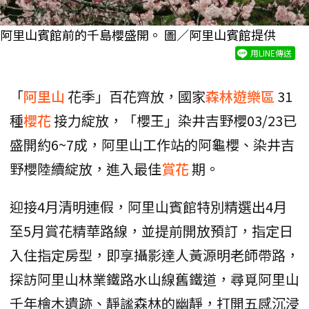
阿里山賓館前的千島櫻盛開。 圖／阿里山賓館提供
用LINE傳送
「
阿里山
花季」百花齊放，國家
森林遊樂區
31
種
櫻花
接力綻放，「櫻王」染井吉野櫻03/23已
盛開約6~7成，阿里山工作站的阿龜櫻、染井吉
野櫻陸續綻放，進入最佳
賞花
期。
迎接4月清明連假，阿里山賓館特別精選出4月
至5月賞花精華路線，並提前開放預訂，指定日
入住指定房型，即享攝影達人黃源明老師帶路，
探訪阿里山林業鐵路水山線舊鐵道，尋覓阿里山
千年檜木遺跡、靜謐森林的幽靜，打開五感沉浸