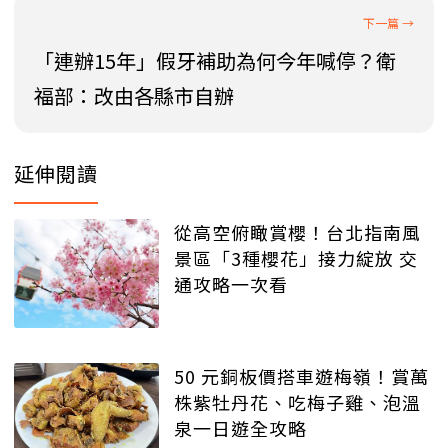
「連辦15年」假牙補助為何今年喊停？衛
福部：改由各縣市自辦
延伸閱讀
從高空俯瞰賞櫻！台北指南風
景區「3種櫻花」接力綻放 交
通攻略一次看
50 元銅板價搭車遊梅嶺！賞萬
株紫牡丹花、吃梅子雞、泡溫
泉一日遊全攻略