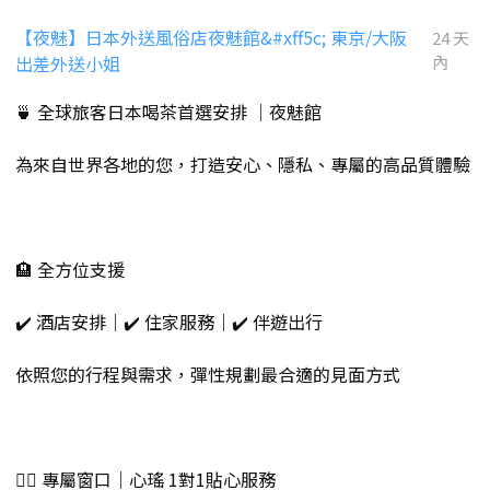
【夜魅】日本外送風俗店夜魅館&#xff5c; 東京/大阪
24 天
出差外送小姐
內
🍵 全球旅客日本喝茶首選安排 ｜夜魅館
為來自世界各地的您，打造安心、隱私、專屬的高品質體驗
🏨 全方位支援
✔️ 酒店安排｜✔️ 住家服務｜✔️ 伴遊出行
依照您的行程與需求，彈性規劃最合適的見面方式
💁‍♀️ 專屬窗口｜心瑤 1對1貼心服務