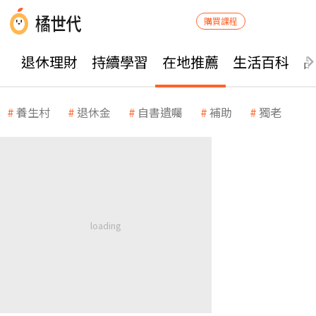
購買課程
退休理財
持續學習
在地推薦
生活百科
養生村
退休金
自書遺囑
補助
獨老