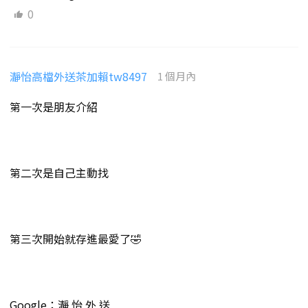
0
瀞怡高檔外送茶加賴tw8497
1 個月內
第一次是朋友介紹
第二次是自己主動找
第三次開始就存進最愛了🤣
Google：瀞 怡 外 送