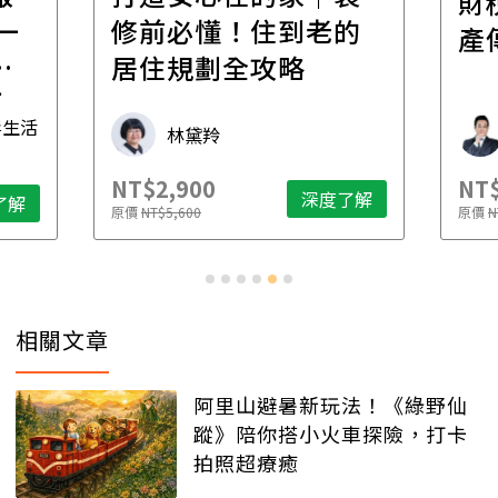
財
一
修前必懂！住到老的
產
一
居住規劃全攻略
先
毒生活
林黛羚
NT$2,900
NT$
深度了解
了解
原價
NT$5,600
原價
N
相關文章
阿里山避暑新玩法！《綠野仙
蹤》陪你搭小火車探險，打卡
拍照超療癒