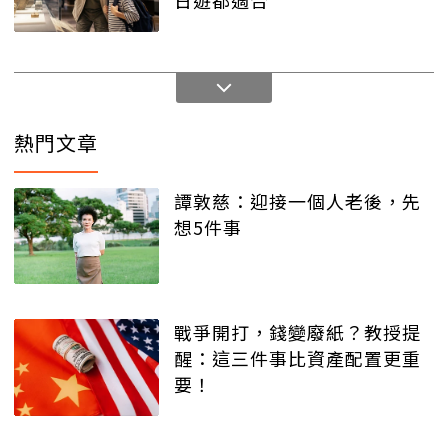
日遊都適合
熱門文章
譚敦慈：迎接一個人老後，先
想5件事
戰爭開打，錢變廢紙？教授提
醒：這三件事比資產配置更重
要！