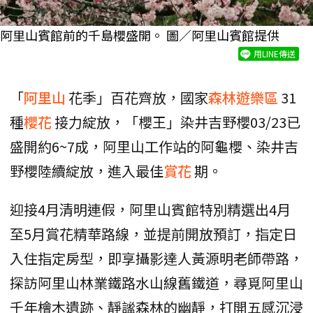
阿里山賓館前的千島櫻盛開。 圖／阿里山賓館提供
用LINE傳送
「
阿里山
花季」百花齊放，國家
森林遊樂區
31
種
櫻花
接力綻放，「櫻王」染井吉野櫻03/23已
盛開約6~7成，阿里山工作站的阿龜櫻、染井吉
野櫻陸續綻放，進入最佳
賞花
期。
迎接4月清明連假，阿里山賓館特別精選出4月
至5月賞花精華路線，並提前開放預訂，指定日
入住指定房型，即享攝影達人黃源明老師帶路，
探訪阿里山林業鐵路水山線舊鐵道，尋覓阿里山
千年檜木遺跡、靜謐森林的幽靜，打開五感沉浸