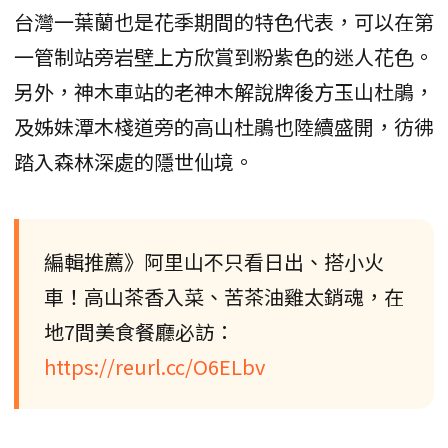
台灣一葉蘭也是花季期間的特色代表，可以在第
一管制站旁岩壁上方欣賞到粉紫色的迷人花色。
另外，神木車站的老神木解說牌後方玉山杜鵑，
及姊妹潭木棧道旁的高山杜鵑也陸續盛開，彷彿
踏入森林深處的隱世仙境。
編輯推薦》阿里山不只看日出、搭小火
車！高山茶香入菜、苦茶油雞太銷魂，在
地7間美食餐廳必訪：
https://reurl.cc/O6ELbv