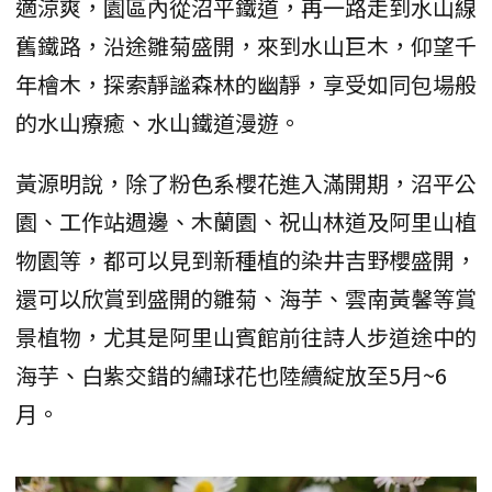
適涼爽，園區內從沼平鐵道，再一路走到水山線
舊鐵路，沿途雛菊盛開，來到水山巨木，仰望千
年檜木，探索靜謐森林的幽靜，享受如同包場般
的水山療癒、水山鐵道漫遊。
黃源明說，除了粉色系櫻花進入滿開期，沼平公
園、工作站週邊、木蘭園、祝山林道及阿里山植
物園等，都可以見到新種植的染井吉野櫻盛開，
還可以欣賞到盛開的雛菊、海芋、雲南黃馨等賞
景植物，尤其是阿里山賓館前往詩人步道途中的
海芋、白紫交錯的繡球花也陸續綻放至5月~6
月。