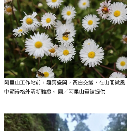
阿里山工作站前，雛菊盛開，黃白交織，在山間微風
中顯得格外清新雅緻。 圖／阿里山賓館提供