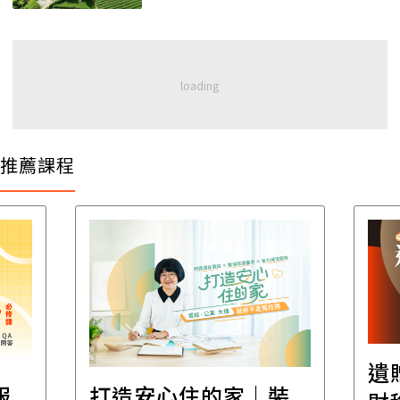
推薦課程
遺
報
打造安心住的家｜裝