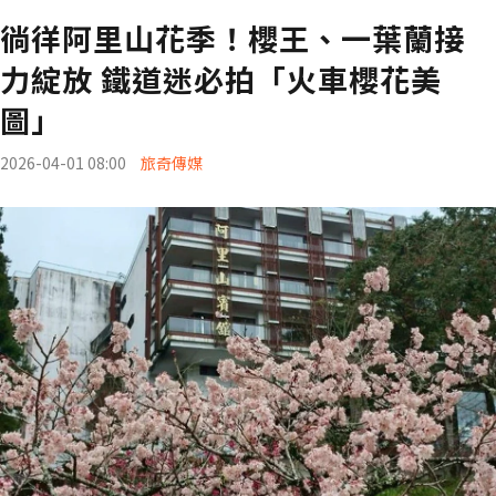
徜徉阿里山花季！櫻王、一葉蘭接
力綻放 鐵道迷必拍「火車櫻花美
圖」
2026-04-01 08:00
旅奇傳媒