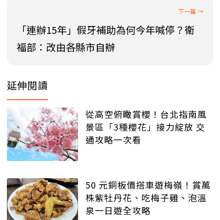
「連辦15年」假牙補助為何今年喊停？衛
福部：改由各縣市自辦
延伸閱讀
從高空俯瞰賞櫻！台北指南風
景區「3種櫻花」接力綻放 交
通攻略一次看
50 元銅板價搭車遊梅嶺！賞萬
株紫牡丹花、吃梅子雞、泡溫
泉一日遊全攻略