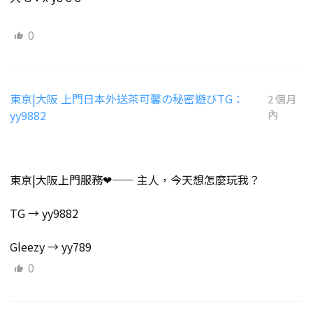
0
東京|大阪 上門日本外送茶可馨の秘密遊びTG：
2 個月
yy9882
內
東京|大阪上門服務❤—— 主人，今天想怎麼玩我？
TG → yy9882
Gleezy → yy789
0