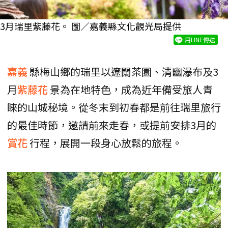
3月瑞里紫藤花。 圖／嘉義縣文化觀光局提供
用LINE傳送
嘉義
縣梅山鄉的瑞里以遼闊茶園、清幽瀑布及3
月
紫藤花
景為在地特色，成為近年備受旅人青
睞的山城秘境。從冬末到初春都是前往瑞里旅行
的最佳時節，邀請前來走春，或提前安排3月的
賞花
行程，展開一段身心放鬆的旅程。