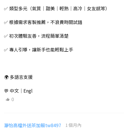
✅ 類型多元（氣質｜甜美｜輕熟｜高冷｜女友感等）
✅ 根據需求客製推薦，不浪費時間試錯
✅ 初次體驗友善，流程簡單清楚
✅ 專人引導，讓新手也能輕鬆上手
🌍 多語言支援
💬 中文｜Engl
0
瀞怡高檔外送茶加賴tw8497
1 個月內