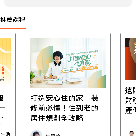
推薦課程
遺贈稅規劃直播課│
裝
百
財稅專家親授，讓資
的
經
產傳承更有效率
年