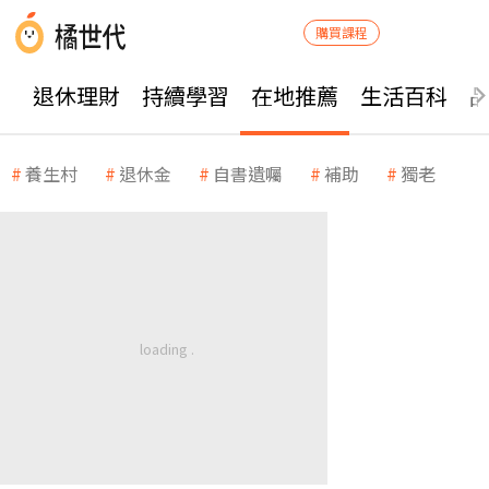
購買課程
退休理財
持續學習
在地推薦
生活百科
養生村
退休金
自書遺囑
補助
獨老