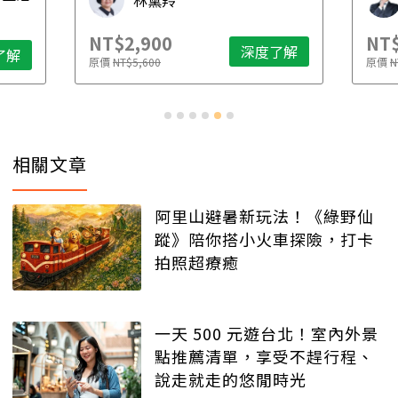
財稅專家 朱家棟
NT$2,500
NT$
了解
深度了解
原價
NT$4,888
原價
N
相關文章
阿里山避暑新玩法！《綠野仙
蹤》陪你搭小火車探險，打卡
拍照超療癒
一天 500 元遊台北！室內外景
點推薦清單，享受不趕行程、
說走就走的悠閒時光