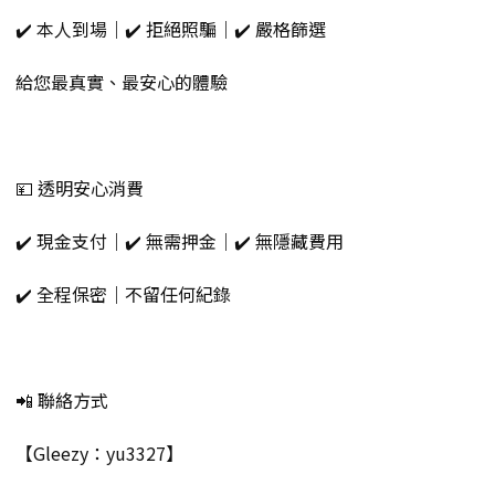
✔️ 本人到場｜✔️ 拒絕照騙｜✔️ 嚴格篩選
給您最真實、最安心的體驗
💴 透明安心消費
✔️ 現金支付｜✔️ 無需押金｜✔️ 無隱藏費用
✔️ 全程保密｜不留任何紀錄
📲 聯絡方式
【Gleezy：yu3327】