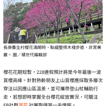
長庚養生村櫻花滿開時，點綴整條木棧步道，非常美
麗。 圖／橘世代編輯部
櫻花花期短暫，228連假預計將是今年最後一波
賞櫻高峰。針對熟齡朋友上山賞櫻應採取多層次
穿法以因應山區溫差，並可攜帶登山杖輔助行
走，若想即時掌握全台櫻花綻放實況，可關注
FB社群
賞花
社團取得第一手情報。