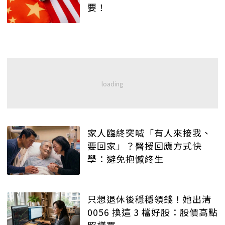
要！
家人臨終突喊「有人來接我、
要回家」？醫授回應方式快
學：避免抱憾終生
只想退休後穩穩領錢！她出清
0056 換這 3 檔好股：股價高點
照樣買