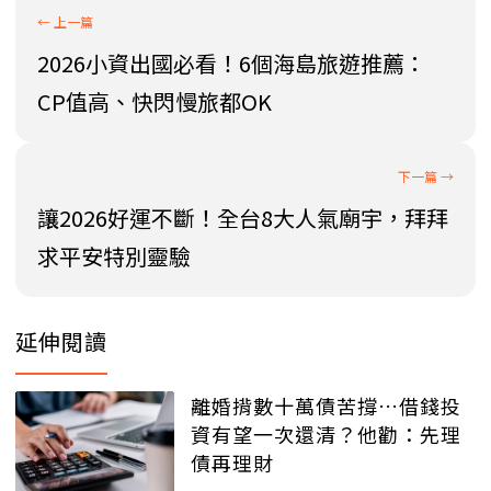
2026小資出國必看！6個海島旅遊推薦：
CP值高、快閃慢旅都OK
讓2026好運不斷！全台8大人氣廟宇，拜拜
求平安特別靈驗
延伸閱讀
離婚揹數十萬債苦撐…借錢投
資有望一次還清？他勸：先理
債再理財