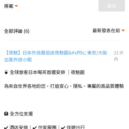
規範
發布
最新發表在前
全部評論 (
)
6
【夜魅】日本外送風俗店夜魅館&#xff5c; 東京/大阪
23 天
出差外送小姐
內
🍵 全球旅客日本喝茶首選安排 ｜夜魅館
為來自世界各地的您，打造安心、隱私、專屬的高品質體驗
🏨 全方位支援
✔️ 酒店安排｜✔️ 住家服務｜✔️ 伴遊出行