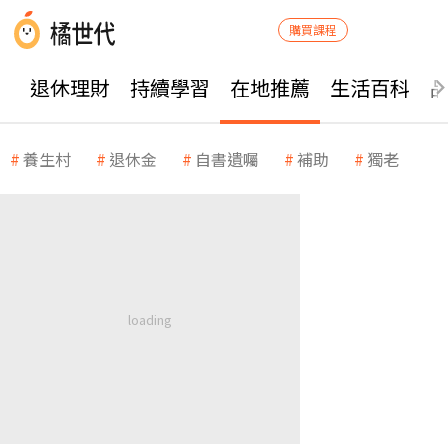
購買課程
退休理財
持續學習
在地推薦
生活百科
養生村
退休金
自書遺囑
補助
獨老