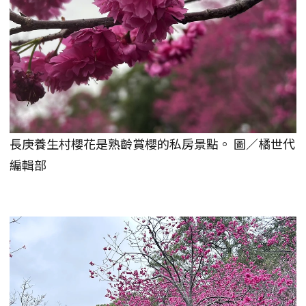
長庚養生村櫻花是熟齡賞櫻的私房景點。 圖／橘世代
編輯部