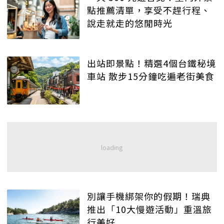
點推薦清單，享受不趕行程、
說走就走的悠閒時光
出站即景點！精選4個台鐵秘境
車站 散步15分鐘吃遍老街美食
別讓手機綁架你的假期！瑞典
推出「10大慢遊活動」重溫旅
行美好