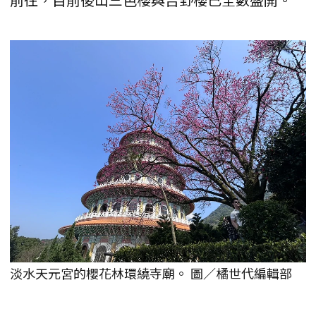
淡水天元宮的櫻花林環繞寺廟。 圖／橘世代編輯部