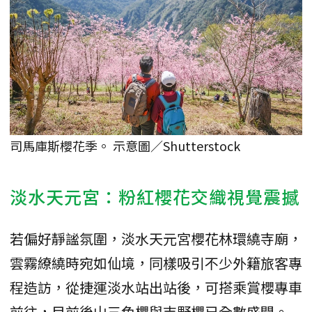
司馬庫斯櫻花季。 示意圖／Shutterstock
淡水天元宮：粉紅櫻花交織視覺震撼
若偏好靜謐氛圍，淡水天元宮櫻花林環繞寺廟，
雲霧繚繞時宛如仙境，同樣吸引不少外籍旅客專
程造訪，從捷運淡水站出站後，可搭乘賞櫻專車
前往，目前後山三色櫻與吉野櫻已全數盛開。