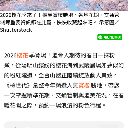
2026櫻花季來了！推薦賞櫻勝地、各地花期、交通管
制等重要資訊都在此篇，快快收藏起來吧。 示意圖／
Shutterstock
用LINE傳送
2026
櫻花
季登場！最令人期待的春日一抹粉
嫩，從陽明山繽紛的櫻花海到武陵農場如夢似幻
的粉紅隧道，全台山巒正陸續綻放動人景致。
《橘世代》彙整今年精選人氣
賞櫻
勝地，帶您
一次掌握精準花期、交通管制與最美花況，在春
暖花開之際，預約一場浪漫的粉色行程。