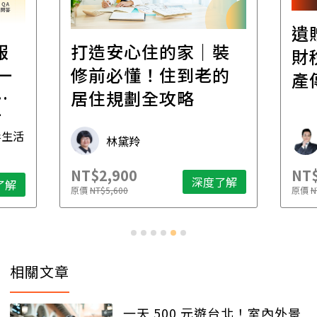
遺
報
打造安心住的家｜裝
財
一
修前必懂！住到老的
產
一
居住規劃全攻略
先
毒生活
林黛羚
NT$2,900
NT$
深度了解
了解
原價
NT$5,600
原價
N
相關文章
一天 500 元遊台北！室內外景