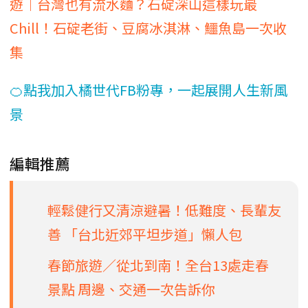
遊｜台灣也有流水麵？石碇深山這樣玩最
Chill！石碇老街、豆腐冰淇淋、鱷魚島一次收
集
🍊點我加入橘世代FB粉專，一起展開人生新風
景
編輯推薦
輕鬆健行又清涼避暑！低難度、長輩友
善 「台北近郊平坦步道」懶人包
春節旅遊／從北到南！全台13處走春
景點 周邊、交通一次告訴你