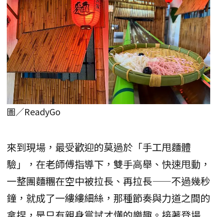
圖／ReadyGo
來到現場，最受歡迎的莫過於「手工甩麵體
驗」，在老師傅指導下，雙手高舉、快速甩動，
一整團麵糰在空中被拉長、再拉長——不過幾秒
鐘，就成了一縷縷細絲，那種節奏與力道之間的
拿捏，是只有親身嘗試才懂的樂趣。接著登場