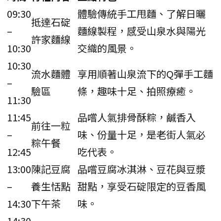
09:30
體驗傳統手工甩麵、了解日曬
抵達石碇
–
麵線製程，感受山泉水與陽光
許家麵線
10:30
交織的風景。
10:30
流水麵體
享用順著山泉流下的Q彈手工麵
–
驗區
條，趣味十足、拍照療癒。
11:30
11:45
品嚐人氣排骨酥粽，鹹香入
前往一粒
–
味、份量十足，是老街人氣必
粽午餐
12:45
吃代表。
13:00
陳記豆腐
品嚐豆腐冰淇淋、豆花與豆漿
–
養生恬點
甜點，享受石碇限定的豆香風
14:30
下午茶
味。
14:30