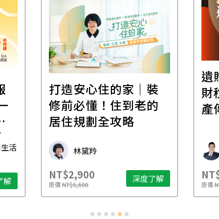
遺
報
打造安心住的家｜裝
財
一
修前必懂！住到老的
產
一
居住規劃全攻略
先
毒生活
林黛羚
NT$2,900
NT$
深度了解
了解
原價
NT$5,600
原價
N