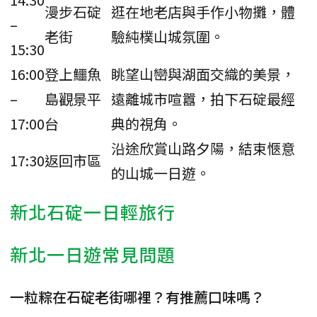
漫步石碇
逛在地老店與手作小物攤，體
–
老街
驗純樸山城氛圍。
15:30
16:00
登上鱷魚
眺望山巒與湖面交織的美景，
–
島觀景平
遠離城市喧囂，拍下石碇最經
17:00
台
典的視角。
沿途欣賞山路夕陽，結束愜意
17:30
返回市區
的山城一日遊。
新北石碇一日輕旅行
新北一日遊常見問題
一粒粽在石碇老街哪裡？有推薦口味嗎？