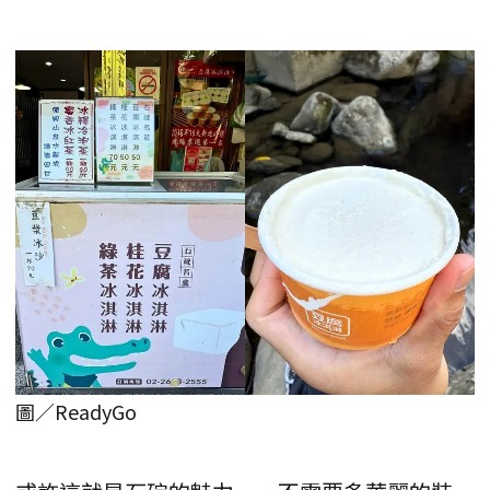
圖／ReadyGo