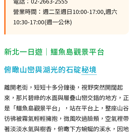
電話：02-2663-2555
營業時間：週二至週日10:00-17:00,週六
10:30-17:00(週一公休)
新北一日遊｜鱷魚島觀景平台
俯瞰山巒與湖光的石碇
秘境
離開老街，短短十多分鐘後，視野突然開闊起
來，那片碧綠的水面與層疊山巒交錯的地方，正
是「鱷魚島觀景平台」，站在平台上，整座山谷
彷彿被霧氣輕輕擁抱，微風吹過臉頰，空氣裡帶
著淡淡水氣與樹香，俯瞰下方蜿蜒的溪水，因地