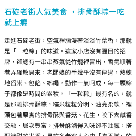
石碇老街人氣
美食
，排骨酥粽一吃
就上癮
走進石碇老街，空氣裡瀰漫著淡淡竹葉香，那就
是「一粒粽」的味道。這家小店沒有醒目的招
牌，卻總有一串串蒸氣從竹籠裡冒出，香氣順著
巷弄飄散開來，老闆娘的手幾乎沒有停過，熟練
地舀米、包餡、綁繩，動作一氣呵成，每一顆粽
子都像是時間的累積。「一粒粽」最有名的，就
是那顆排骨酥粽，糯米粒粒分明、油亮柔軟，裡
頭包著厚實的排骨酥與香菇、花生，咬下去鹹香
交融、層次豐富，排骨酥滷得入味卻不油膩，搭
配微甜的米香，是許多老客人心中「吃不膩」的