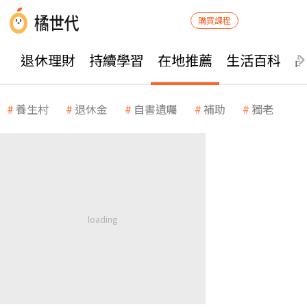
購買課程
退休理財
持續學習
在地推薦
生活百科
養生村
退休金
自書遺囑
補助
獨老