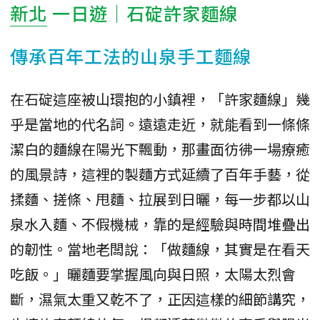
新北
一日遊｜石碇許家麵線
傳承百年工法的山泉手工麵線
在石碇這座被山環抱的小鎮裡，「許家麵線」幾
乎是當地的代名詞。遠遠走近，就能看到一條條
潔白的麵線在陽光下飄動，那畫面彷彿一場療癒
的風景詩，這裡的製麵方式延續了百年手藝，從
揉麵、搓條、甩麵、拉展到日曬，每一步都以山
泉水入麵、不假機械，靠的是經驗與時間堆疊出
的韌性。當地老闆說：「做麵線，其實是在看天
吃飯。」曬麵要掌握風向與日照，太陽太烈會
斷，濕氣太重又乾不了，正因這樣的細節講究，