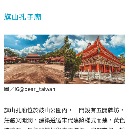
旗山孔子廟
圖／IG@bear_taiwan
旗山孔廟位於鼓山公園內，山門設有五開牌坊，
莊嚴又開濶，建築遵循宋代建築樣式而建，黃色