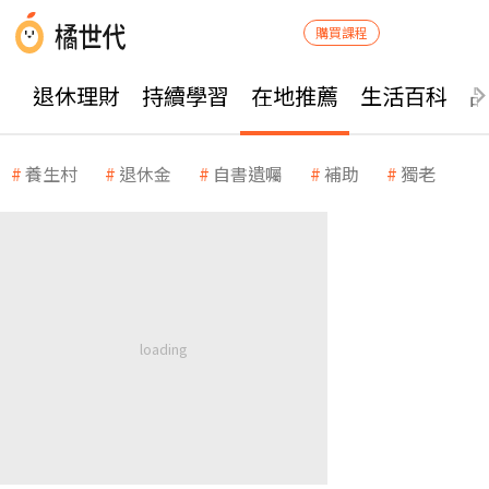
購買課程
退休理財
持續學習
在地推薦
生活百科
養生村
退休金
自書遺囑
補助
獨老