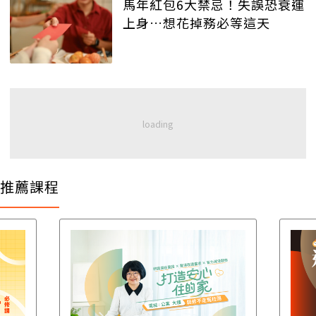
馬年紅包6大禁忌！失誤恐衰運
上身…想花掉務必等這天
推薦課程