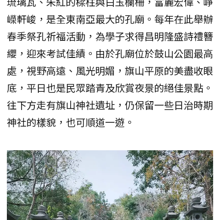
琉璃瓦、朱紅的樑柱與白玉欄柵，富麗宏偉、崢
嶸軒峻，是全東南亞最大的孔廟。每年在此舉辦
春季祭孔祈福活動，為學子求得昌明隆盛詩禮簪
纓，迎來考試佳績。由於孔廟位於鼓山公園最高
處，視野高遠、風光明媚，旗山平原的美盡收眼
底，平日也是民眾踏青及欣賞夜景的絕佳景點。
往下方走有旗山神社遺址，仍保留一些日治時期
神社的樣貌，也可順道一遊。