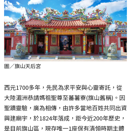
圖／旗山天后宮
西元1700多年，先民為求平安與心靈寄託，從
大陸湄洲恭請媽祖聖尊至蕃薯寮(旗山舊稱)。因
聖蹟靈驗，廣為相傳，由許多當地百姓共同出資
興建廟宇，於1824年落成，距今近200年歷史，
是目前旗山區，現存唯一1座保有清領時期主體