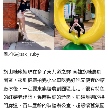
圖／IG@sax_ruby
旗山糖廠裡現在多了東九道之驛-高雄旗糖農創
園區。來到糖廠拍完小火車吃完好吃又便宜的糖
廠冰後，一定要來旗糖農創園區走走，很有特色
的紅磚老建築，舊時製糖的煙囪、紅磚堆砌的拱
門廊道、百年屋齡的製糖辦公室，超級懷舊氛圍