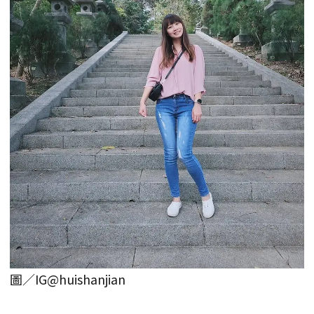
圖／IG@huishanjian