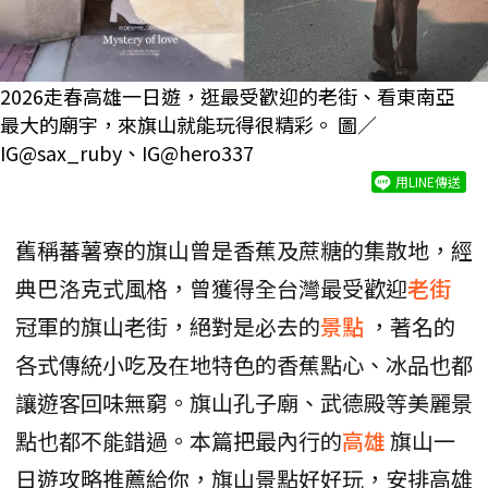
2026走春高雄一日遊，逛最受歡迎的老街、看東南亞
最大的廟宇，來旗山就能玩得很精彩。 圖／
IG@sax_ruby、IG@hero337
用LINE傳送
舊稱蕃薯寮的旗山曾是香蕉及蔗糖的集散地，經
典巴洛克式風格，曾獲得全台灣最受歡迎
老街
冠軍的旗山老街，絕對是必去的
景點
，著名的
各式傳統小吃及在地特色的香蕉點心、冰品也都
讓遊客回味無窮。旗山孔子廟、武德殿等美麗景
點也都不能錯過。本篇把最內行的
高雄
旗山一
日遊攻略推薦給你，旗山景點好好玩，安排高雄