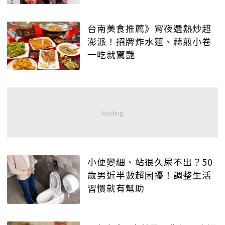
台南美食推薦》宵夜選熱炒超
澎派！招牌炸水蓮、蒜煎小卷
一吃就驚艷
小便變細、站很久尿不出？50
歲男近半數超困擾！調整生活
習慣就有幫助