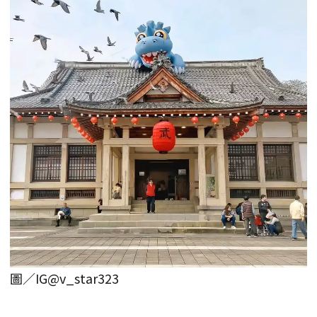
圖／IG@v_star323