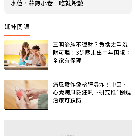
水蓮、蒜煎小卷一吃就驚艷
延伸閱讀
三明治族不理財？負擔太重沒
財可理！3步驟走出中年困境：
全家有保障
痛風發作像核彈爆炸！中風、
心臟病風險狂飆…研究推1關鍵
治療可預防