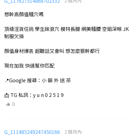
G_117627514868702332
2 個月內
想幹高顏值騷穴嗎
頂級淫貨任挑 學生妹浪穴 模特長腿 網美騷腰 空姐深喉 JK
制服欠操
顏值身材爆表 超聽話又會叫 想怎麼狠幹都行
現在加我 快速幫你匹配
📍Google 搜尋：小 韻 外 送 茶
📩 TG 私訊：y u n 0 2 5 1 9
0
G_111485249247450166
2 個月內