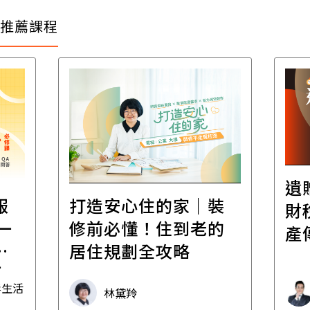
推薦課程
遺
報
打造安心住的家｜裝
財
一
修前必懂！住到老的
產
一
居住規劃全攻略
先
毒生活
林黛羚