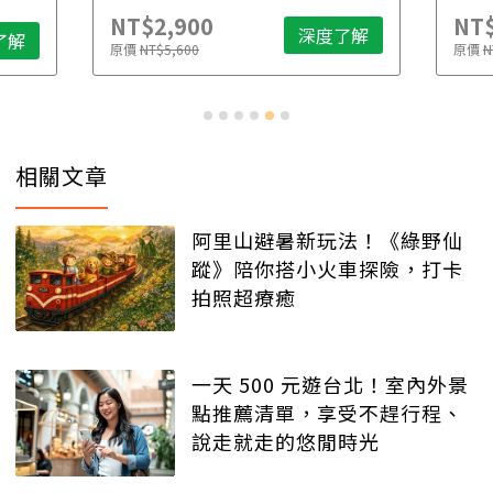
NT$2,900
NT$
深度了解
了解
原價
NT$5,600
原價
N
相關文章
阿里山避暑新玩法！《綠野仙
蹤》陪你搭小火車探險，打卡
拍照超療癒
一天 500 元遊台北！室內外景
點推薦清單，享受不趕行程、
說走就走的悠閒時光