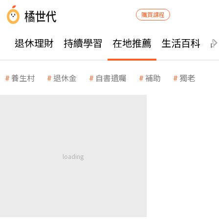
購買課程
退休理財
持續學習
在地推薦
生活百科
養生村
退休金
自書遺囑
補助
獨老