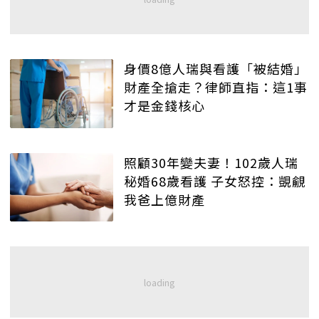
身價8億人瑞與看護「被結婚」
財產全搶走？律師直指：這1事
才是金錢核心
照顧30年變夫妻！102歲人瑞
秘婚68歲看護 子女怒控：覬覦
我爸上億財產