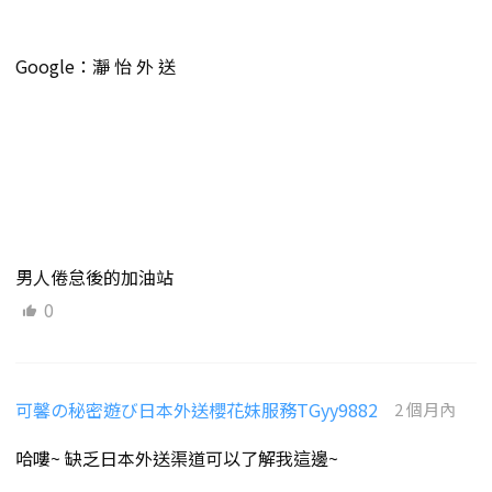
Google：瀞 怡 外 送
男人倦怠後的加油站
0
可馨の秘密遊び日本外送櫻花妹服務TGyy9882
2 個月內
哈嘍~ 缺乏日本外送渠道可以了解我這邊~