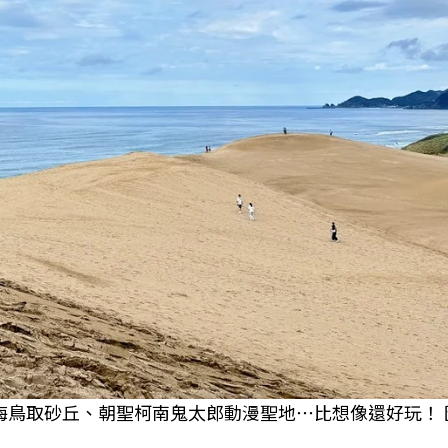
海鳥取砂丘、朝聖柯南鬼太郎動漫聖地⋯比想像還好玩！ 