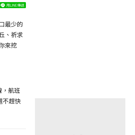
用LINE傳送
口最少的
丘、祈求
你來挖
線，航班
還不趕快