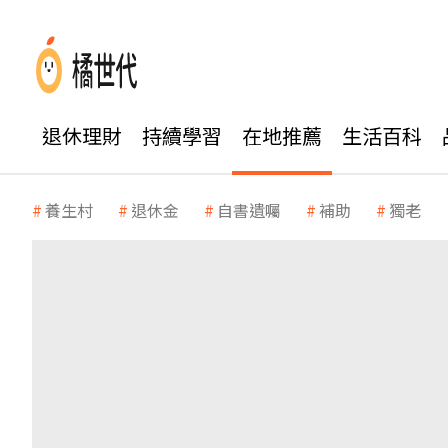
退休理財
持續學習
在地推薦
生活百科
養生村
退休金
自書遺囑
補助
獨老