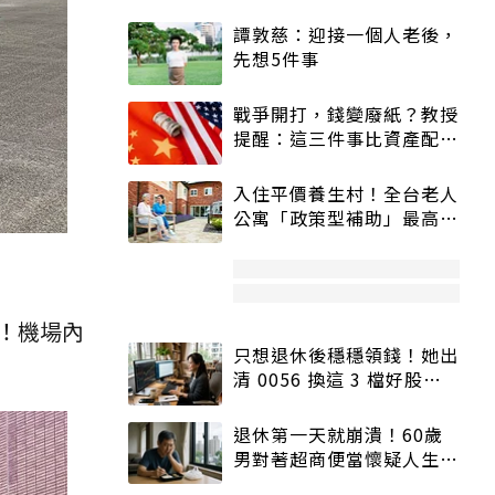
譚敦慈：迎接一個人老後，
先想5件事
戰爭開打，錢變廢紙？教授
提醒：這三件事比資產配置
更重要！
入住平價養生村！全台老人
公寓「政策型補助」最高打
5折
！機場內
只想退休後穩穩領錢！她出
清 0056 換這 3 檔好股：
股價高點照樣買
退休第一天就崩潰！60歲
男對著超商便當懷疑人生
「一切好安靜」