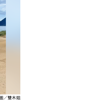
圖／雙木姐