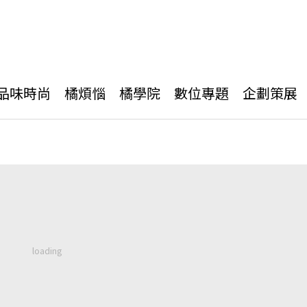
品味時尚
橘煩惱
橘學院
數位專題
企劃策展