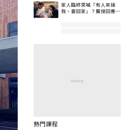
家人臨終突喊「有人來接
我、要回家」？醫授回應方
式快學：避免抱憾終生
熱門課程