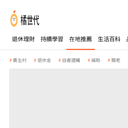
退休理財
持續學習
在地推薦
生活百科
養生村
退休金
自書遺囑
補助
獨老