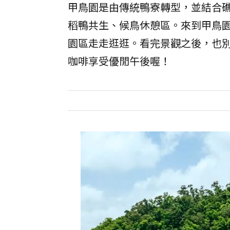
甲鳥園是由傳統鴨寮轉型，並結合
稻鴨共生、候鳥休憩區。來到甲鳥
園區走走逛逛。看完景觀之後，也別
咖啡享受優閒午後喔！