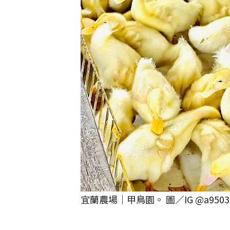
宜蘭農場｜甲鳥園。 圖／IG @a9503