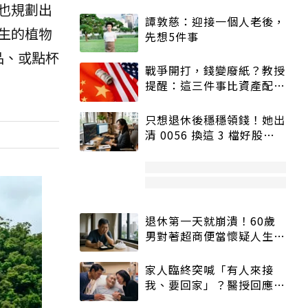
也規劃出
譚敦慈：迎接一個人老後，
生的植物
先想5件事
品、或點杯
戰爭開打，錢變廢紙？教授
提醒：這三件事比資產配置
更重要！
只想退休後穩穩領錢！她出
清 0056 換這 3 檔好股：
股價高點照樣買
退休第一天就崩潰！60歲
男對著超商便當懷疑人生
「一切好安靜」
家人臨終突喊「有人來接
我、要回家」？醫授回應方
式快學：避免抱憾終生