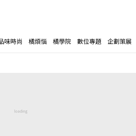
品味時尚
橘煩惱
橘學院
數位專題
企劃策展