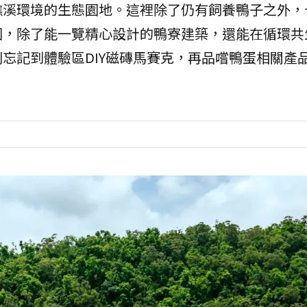
礁溪環境的生態園地。這裡除了仍有飼養鴨子之外，
園，除了能一覽精心設計的鴨寮建築，還能在循環共
忘記到體驗區DIY磁磚馬賽克，再品嚐鴨蛋相關產