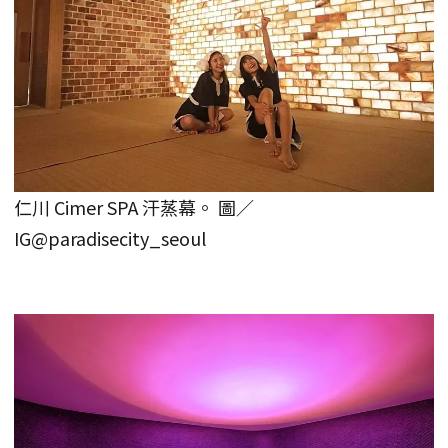
仁川 Cimer SPA 汗蒸幕。 圖／
IG@paradisecity_seoul