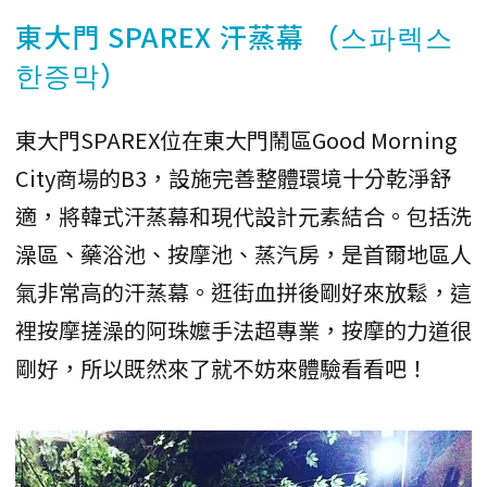
東大門 SPAREX 汗蒸幕 （스파렉스
한증막）
東大門SPAREX位在東大門鬧區Good Morning
City商場的B3，設施完善整體環境十分乾淨舒
適，將韓式汗蒸幕和現代設計元素結合。包括洗
澡區、藥浴池、按摩池、蒸汽房，是首爾地區人
氣非常高的汗蒸幕。逛街血拼後剛好來放鬆，這
裡按摩搓澡的阿珠嬤手法超專業，按摩的力道很
剛好，所以既然來了就不妨來體驗看看吧！