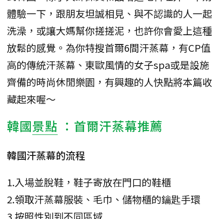
體驗一下，跟朋友坦誠相見、與不認識的人一起
洗澡，或讓大媽幫你搓搓泥，也許你會愛上這種
放鬆的感覺。為你特搜首爾6間汗蒸幕，有CP值
高的傳統汗蒸幕、東歐風情的女子spa或是設施
齊備的時尚休閒樂園，有興趣的人快點將本篇收
藏起來喔～
韓國
景點
：首爾汗蒸幕推薦
韓國汗蒸幕的流程
1.入場並脫鞋，鞋子寄放在門口的鞋櫃
2.領取汗蒸幕服裝、毛巾、儲物櫃的鑰匙手環
3.按照性別到不同區域