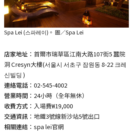
Spa Lei (스파레이)。 圖／Spa Lei
店家地址
：首爾市瑞草區江南大路107街5 蠶院
洞 Cresyn大樓(서울시 서초구 잠원동 8-22 크레
신빌딩 )
連絡電話
：02-545-4002
營業時間
：24小時（全年無休）
收費方式
：入場費₩19,000
交通資訊
：地鐵3號線新沙站5號出口
相關連結
：spa lei官網