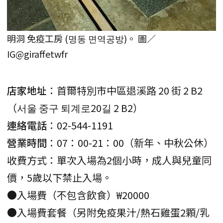
明洞 免疫工房 (명동 면역공방)。 圖／
IG@giraffetwfr
店家地址
：首爾特別市中區退溪路 20 街 2 B2
（서울 중구 퇴계로20길 2 B2）
連絡電話
：02-544-1191
營業時間
：07：00-21：00（新年、中秋公休）
收費方式：單次入場為2個小時，成人與兒童同
價，5歲以下禁止入場。
●入場費（不包含飲食）₩20000
●入場費套餐（另附免疫果汁/熱石雞蛋2顆/乳