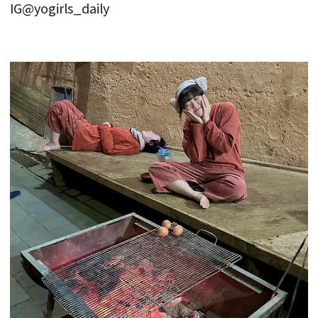
IG@yogirls_daily