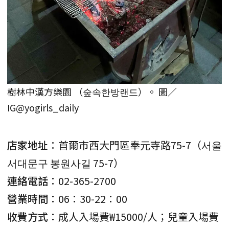
樹林中漢方樂園 （숲속한방랜드）。 圖／
IG@yogirls_daily
店家地址
：首爾市西大門區奉元寺路75-7（서울
서대문구 봉원사길 75-7）
連絡電話
：02-365-2700
營業時間
：06：30-22：00
收費方式
：成人入場費₩15000/人；兒童入場費