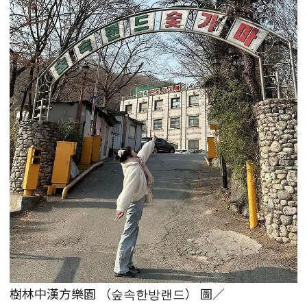
樹林中漢方樂園 （숲속한방랜드） 圖／