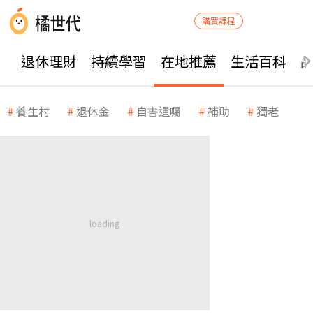
購買課程
退休理財
持續學習
在地推薦
生活百科
養生村
退休金
自書遺囑
補助
獨老