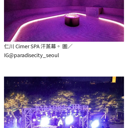
仁川 Cimer SPA 汗蒸幕。 圖／
IG@paradisecity_seoul