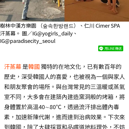
樹林中漢方樂園 （숲속한방랜드）、仁川 Cimer SPA
汗蒸幕。 圖／IG@yogirls_daily、
IG@paradisecity_seoul
用LINE傳送
汗蒸幕
是
韓國
獨特的在地文化，已有數百年的
歷史，深受韓國人的喜愛，也被視為一個與家人
和朋友聚會的場所。與台灣常見的三溫暖或蒸氣
室不同，大多會在建築內建造窯洞般的烤箱，將
身體置於高溫40∼80℃，透過流汗排出體內毒
素，加速新陳代謝，進而達到治病效果。下次來
到韓國，除了大肆採買和品嚐道地料理外，不妨