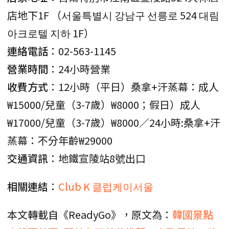
店地下1F （서울특별시 강남구 선릉로 524 대림
아크로텔 지하 1F）
連絡電話
：02-563-1145
營業時間
：24小時營業
收費方式
：12小時（平日）桑拿+汗蒸幕：成人
₩15000/兒童（3-7歲）₩8000；假日）成人
₩17000/兒童（3-7歲）₩8000／24小時:桑拿+汗
蒸幕：不分年齡₩29000
交通資訊
：地鐵宣陵站8號出口
相關連結
：
Club K 클럽케이서울
本文轉載自《ReadyGo》，原文為：
韓國景點