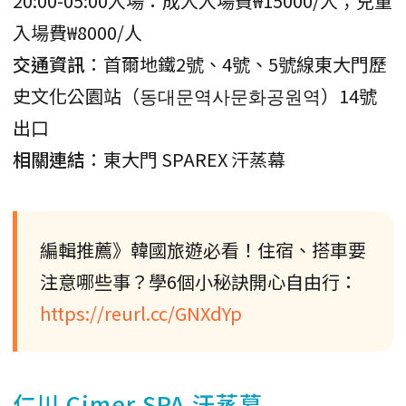
20:00-05:00入場：成人入場費₩15000/人；兒童
入場費₩8000/人
交通資訊
：首爾地鐵2號、4號、5號線東大門歷
史文化公園站（동대문역사문화공원역）14號
出口
相關連結
：東大門 SPAREX 汗蒸幕
編輯推薦》韓國旅遊必看！住宿、搭車要
注意哪些事？學6個小秘訣開心自由行：
https://reurl.cc/GNXdYp
仁川 Cimer SPA 汗蒸幕