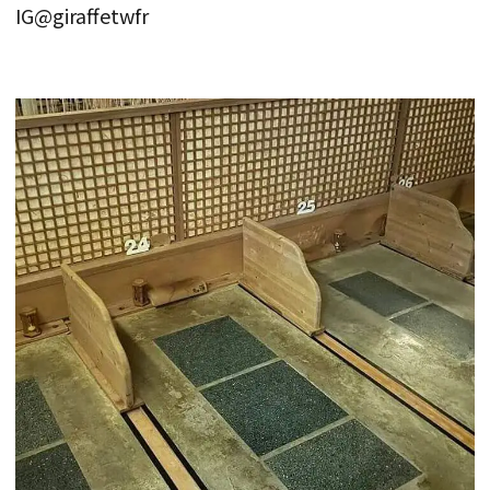
IG@giraffetwfr