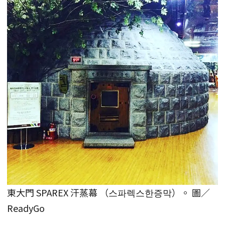
東大門 SPAREX 汗蒸幕 （스파렉스한증막）。 圖／
ReadyGo