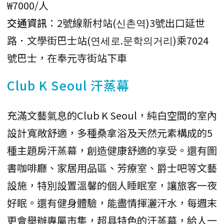
₩7000/人
交通資訊
：2號線新村站(신촌역)3號出口延世
路．文學街巴士站(연세로.문학의거리)乘7024
號巴士，在奉元寺街站下車
Club K Seoul 汗蒸幕
充滿文藝氣息的Club K Seoul，純白空間的室內
設計寬敞舒適，多種桑拿浴及天然元素構成的5
種主題房汗蒸幕，創造健康舒適的享受。還有圖
書咖啡廳、家居用品區、芳療室、爵士吧等文藝
設施，特別設置溫馨的個人睡眠室，讓旅客一夜
好眠。還有健身體驗，能盡情揮灑汗水，每週末
更會舉辦專屬市集，超具特色的汗蒸幕，給人一