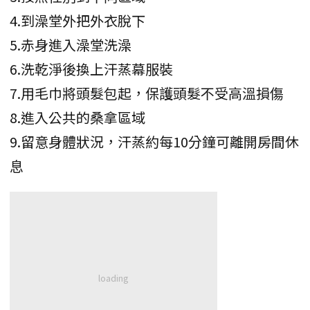
4.到澡堂外把外衣脫下
5.赤身進入澡堂洗澡
6.洗乾淨後換上汗蒸幕服裝
7.用毛巾將頭髮包起，保護頭髮不受高溫損傷
8.進入公共的桑拿區域
9.留意身體狀況，汗蒸約每10分鐘可離開房間休
息