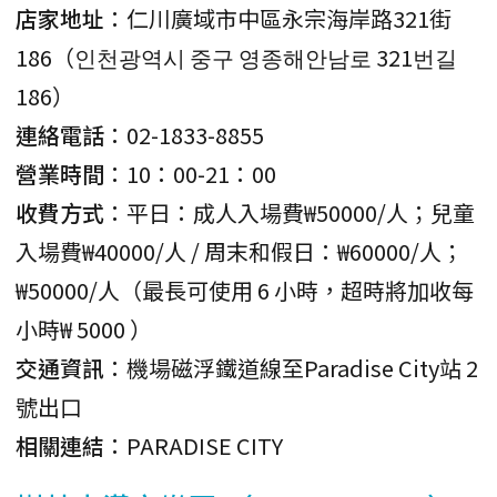
店家地址
：仁川廣域市中區永宗海岸路321街
186（인천광역시 중구 영종해안남로 321번길
186）
連絡電話
：02-1833-8855
營業時間
：10：00-21：00
收費方式
：平日：成人入場費₩50000/人；兒童
入場費₩40000/人 / 周末和假日：₩60000/人；
₩50000/人（最長可使用 6 小時，超時將加收每
小時₩ 5000 ）
交通資訊
：機場磁浮鐵道線至Paradise City站 2
號出口
相關連結
：PARADISE CITY