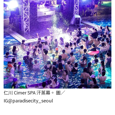
仁川 Cimer SPA 汗蒸幕。 圖／
IG@paradisecity_seoul