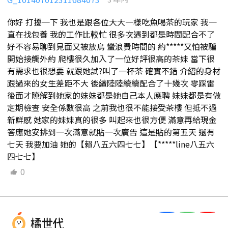
你好 打擾一下 我也是跟各位大大一樣吃魚喝茶的玩家 我一
直在找包養 我的工作比較忙 很多次遇到都是時間配合不了
好不容易聊到見面又被放鳥 蠻浪費時間的 約*****又怕被騙
開始接觸外約 爬樓很久加入了一位好評很高的茶妹 當下很
有需求也很想要 就跟她試?叫了一杯茶 確實不錯 介紹的身材
跟過來的女生差距不大 後續陸陸續續配合了十幾次 零踩雷
後面才瞭解到她家的妹妹都是她自己本人應聘 妹妹都是有做
定期檢查 安全係數很高 之前我也很不能接受茶樓 但抵不過
新鮮感 她家的妹妹真的很多 叫起來也很方便 滿意再給現金
答應她安排到一次滿意就貼一次廣告 這是貼的第五天 還有
七天 我要加油 她的【賴八五六四七七】【*****line八五六
四七七】
0