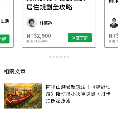
一
居住規劃全攻略
先
毒生活
林黛羚
NT$2,900
NT$
深度了解
了解
原價
NT$5,600
原價
N
相關文章
阿里山避暑新玩法！《綠野仙
蹤》陪你搭小火車探險，打卡
拍照超療癒