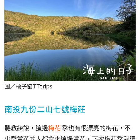
圖／橘子貓TTtrips
南投九份二山七號梅莊
聽教練說，這邊
梅花
季也有很漂亮的梅花，不
少愛賞花的人都會來這邊賞花，下次梅花季我還