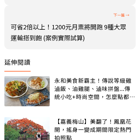
可省2倍以上！1200元月票將開跑 9種大眾
運輸搭到飽 (案例實際試算)
延伸閱讀
永和美食新霸主！傳說等級雞
滷飯、油雞腿、滷味拼盤...傳
統小吃+時尚空間，怎麼點都好
吃！
【嘉義梅山】美翻了！鳳凰花
開，搖身一變成期間限定熱門
拍照點