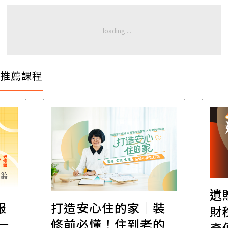
推薦課程
遺
報
打造安心住的家｜裝
財
一
修前必懂！住到老的
產