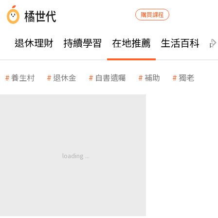
購買課程
退休理財
持續學習
在地推薦
生活百科
養生村
退休金
自書遺囑
補助
獨老