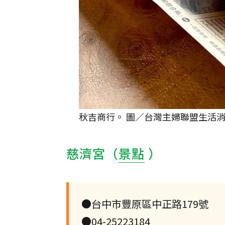
秋吉商行。 圖／台灣主婦聯盟生活
慈濟宮（
景點
）
●台中市豐原區中正路179號
●04-25223184