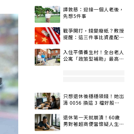
譚敦慈：迎接一個人老後，
先想5件事
戰爭開打，錢變廢紙？教授
提醒：這三件事比資產配置
更重要！
入住平價養生村！全台老人
公寓「政策型補助」最高打
5折
只想退休後穩穩領錢！她出
清 0056 換這 3 檔好股：
股價高點照樣買
退休第一天就崩潰！60歲
男對著超商便當懷疑人生
「一切好安靜」