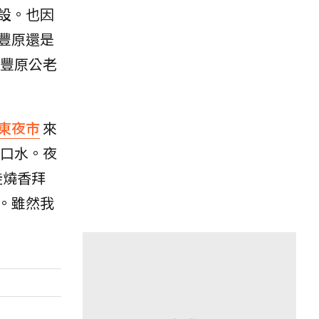
設。也因
豐原還是
，豐原公老
東夜市
來
口水。夜
徒燒香拜
。雖然我