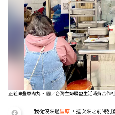
正老牌豐原肉丸。 圖／台灣主婦聯盟生活消費合作
我從沒來過
豐原
，這次來之前特別