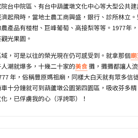
究院台中院區、有台中葫蘆墩文化中心等大型公共建
經濟起飛時，當地士農工商興盛，銀行、診所林立。
農產品有椪柑、巨峰葡萄、高接梨等等。1977年
座觀光果園。
區域，可是以往的榮光現在仍可感受到。就拿那個
廟
午人潮就爆多，十幾二十家的
美食
攤，攤攤都讓人流
777 年，俗稱豐原媽祖廟，同樣大白天就有眾多信
騎車十分鐘就可到葫蘆墩公園第四園區，吸收芬多精
文化，已俘虜我的心（浮誇耶）！