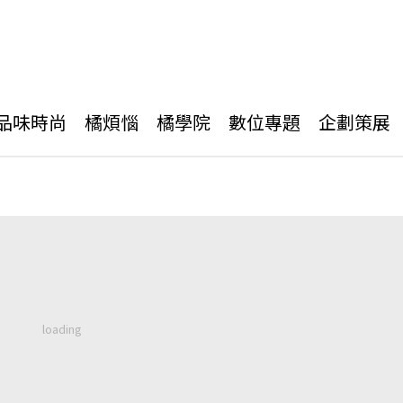
品味時尚
橘煩惱
橘學院
數位專題
企劃策展