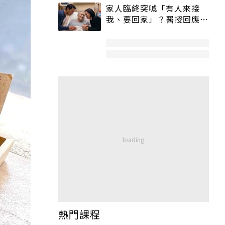
家人臨終突喊「有人來接
我、要回家」？醫授回應方
式快學：避免抱憾終生
熱門課程