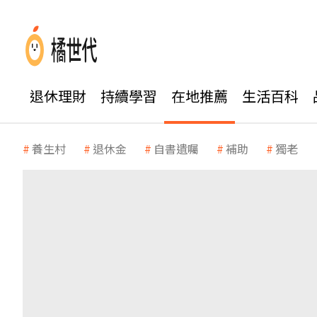
退休理財
持續學習
在地推薦
生活百科
養生村
退休金
自書遺囑
補助
獨老