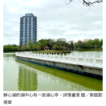
靜心湖的湖中心有一座湖心亭，詩情畫意 圖／泰國劉
德華