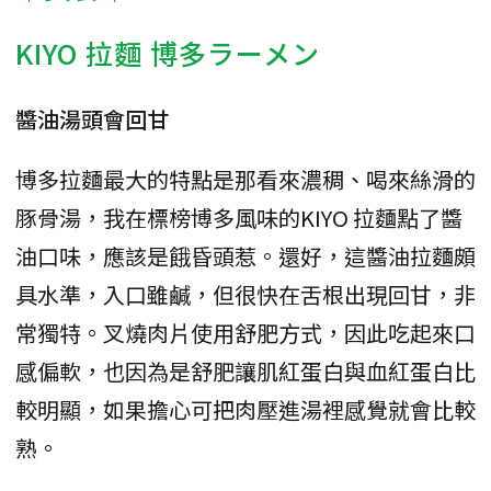
KIYO 拉麵 博多ラーメン
醬油湯頭會回甘
博多拉麵最大的特點是那看來濃稠、喝來絲滑的
豚骨湯，我在標榜博多風味的KIYO 拉麵點了醬
油口味，應該是餓昏頭惹。還好，這醬油拉麵頗
具水準，入口雖鹹，但很快在舌根出現回甘，非
常獨特。叉燒肉片使用舒肥方式，因此吃起來口
感偏軟，也因為是舒肥讓肌紅蛋白與血紅蛋白比
較明顯，如果擔心可把肉壓進湯裡感覺就會比較
熟。