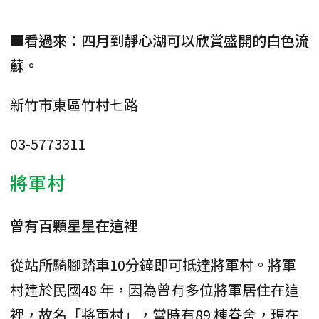
■看過來：四月到靜心湖可以欣賞盛開的白色流
蘇。
新竹市東區竹村七路
03-5773311
將軍村
曾有百顆星星在這裡
從站所騎腳踏車10分鐘即可抵達將軍村。將軍
村建於民國48 年，因為曾有多位將軍居住在這
裡，故名「將軍村」，當時有89 棟眷舍，現在