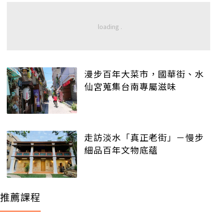
漫步百年大菜市，國華街、水
仙宮蒐集台南專屬滋味
走訪淡水「真正老街」－慢步
細品百年文物底蘊
推薦課程