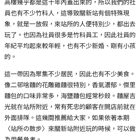
高樓幾乎都是這十年內蓋出來的，所以我們的社
員也有不少竹科人，這導致關新站有個特殊現
象，就是一放假，來站所的人便特別少，都出去
玩了。也因為社員很多是竹科員工，因此社員的
年紀平均起來較年輕，也有不少新婚、剛有小孩
的。
這一帶因為聚集不少居民，因此也有不少美食。
像二邨啥麵的花雕雞麵很特別，香氣濃郁。傑里
麵包的口味非常多，海鹽麵包經常秒殺。麵屋吉
光就在站所附近，常有死忠的顧客在開店前就在
外面排隊。這幾間推薦給大家，如果依著本期
〈站所の散步〉來關新站附近玩的時候，可以做
為用餐參考。