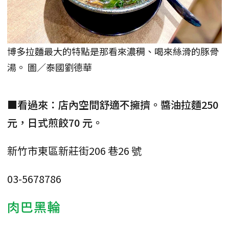
博多拉麵最大的特點是那看來濃稠、喝來絲滑的豚骨
湯。 圖／泰國劉德華
■看過來：店內空間舒適不擁擠。醬油拉麵250
元，日式煎餃70 元。
新竹市東區新莊街206 巷26 號
03-5678786
肉巴黑輪