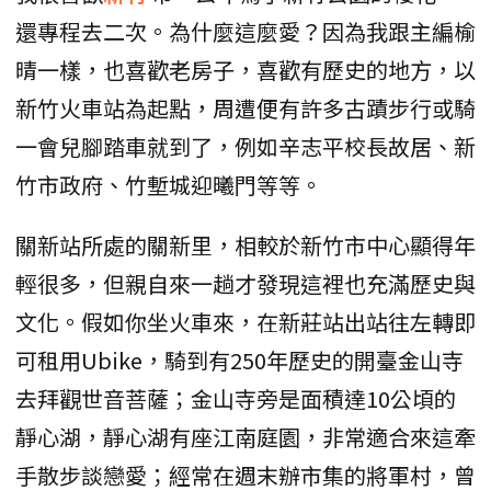
還專程去二次。為什麼這麼愛？因為我跟主編榆
晴一樣，也喜歡老房子，喜歡有歷史的地方，以
新竹火車站為起點，周遭便有許多古蹟步行或騎
一會兒腳踏車就到了，例如辛志平校長故居、新
竹市政府、竹塹城迎曦門等等。
關新站所處的關新里，相較於新竹市中心顯得年
輕很多，但親自來一趟才發現這裡也充滿歷史與
文化。假如你坐火車來，在新莊站出站往左轉即
可租用Ubike，騎到有250年歷史的開臺金山寺
去拜觀世音菩薩；金山寺旁是面積達10公頃的
靜心湖，靜心湖有座江南庭園，非常適合來這牽
手散步談戀愛；經常在週末辦市集的將軍村，曾