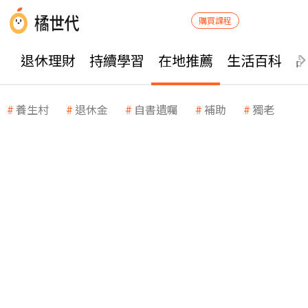
購買課程
退休理財
持續學習
在地推薦
生活百科
養生村
退休金
自書遺囑
補助
獨老