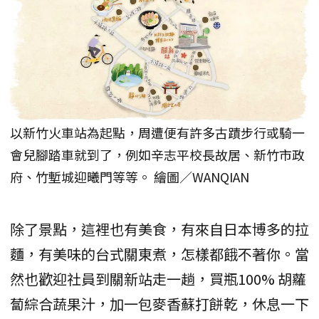
以新竹火車站為起點，周遭便有許多古蹟步行或騎一
會兒腳踏車就到了，例如辛志平校長故居、新竹市政
府、竹塹城迎曦門等等。 繪圖／WANQIAN
除了景點，這裡也有美食，有來自日本博多的拉
麵，有美味的台式關東煮，怎樣都餓不著你。當
然也歡迎社員到關新站走一趟，買瓶100% 胡蘿
蔔綜合蔬果汁，加一包麥香蘇打餅乾，休息一下