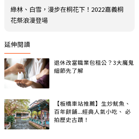
綠林、白雪，漫步在桐花下！2022嘉義桐
花祭浪漫登場
延伸閱讀
退休改當職業包租公？3大魔鬼
細節先了解
【板橋車站推薦】生炒魷魚、
百年餅舖...經典人氣小吃、 必
拍歷史古蹟！