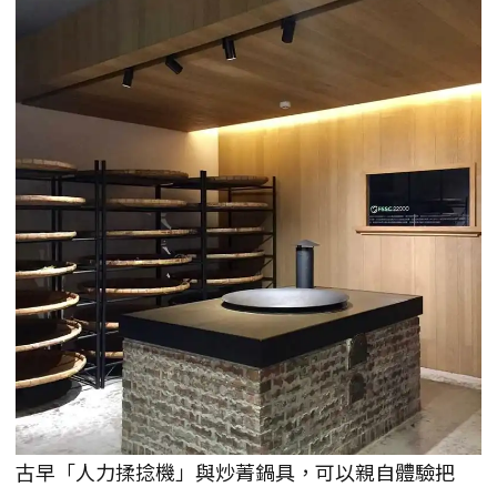
古早「人力揉捻機」與炒菁鍋具，可以親自體驗把