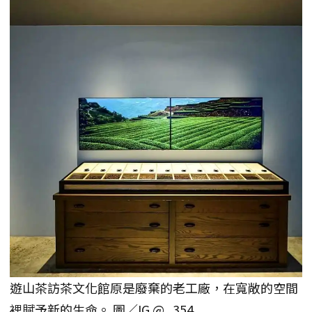
遊山茶訪茶文化館原是廢棄的老工廠，在寬敞的空間
裡賦予新的生命。 圖／IG @_354_