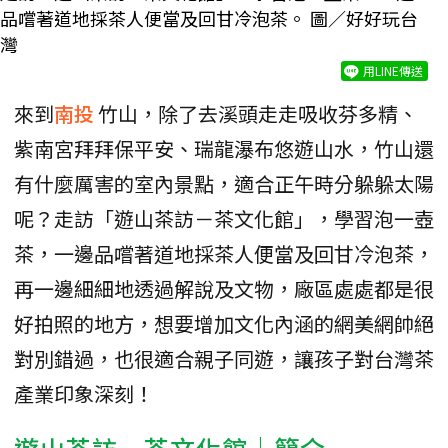
品嚐著道地採茶人便當及回甘冷泡茶。 圖／好好玩台
灣
用LINE傳送
來到
南投
竹山，除了去溪頭走走吸收芬多精、
紫南宮拜拜保平安、瑞龍瀑布悠遊山水，竹山還
有什麼厲害的室內景點，適合正午時分躲躲太陽
呢？走訪「遊山茶訪－茶文化館」，學習泡一壺
茶，一邊品嚐著道地採茶人便當及回甘冷泡茶，
再一邊細細地透過解說及文物，廠區處處都是很
好拍照的地方，想要增加文化內涵的網美網帥絕
對別錯過，也很適合親子同遊，讓孩子對台灣茶
產業印象深刻！
遊山茶訪—茶文化館｜簡介