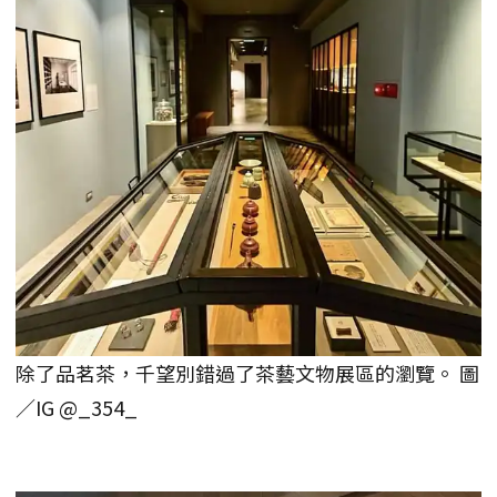
除了品茗茶，千望別錯過了茶藝文物展區的瀏覽。 圖
／IG @_354_