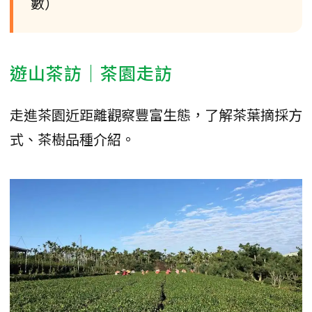
數）
遊山茶訪｜茶園走訪
走進茶園近距離觀察豐富生態，了解茶葉摘採方
式、茶樹品種介紹。