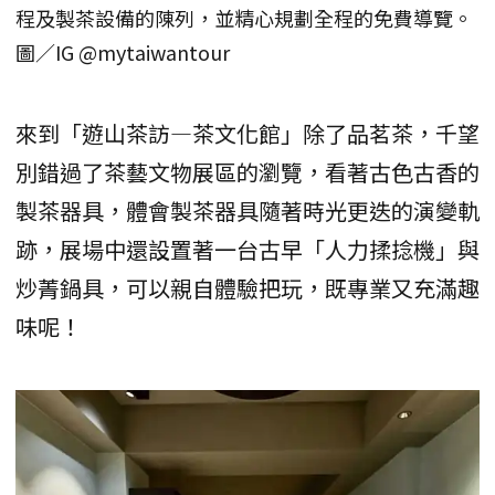
程及製茶設備的陳列，並精心規劃全程的免費導覽。
圖／IG @mytaiwantour
來到「遊山茶訪—茶文化館」除了品茗茶，千望
別錯過了茶藝文物展區的瀏覽，看著古色古香的
製茶器具，體會製茶器具隨著時光更迭的演變軌
跡，展場中還設置著一台古早「人力揉捻機」與
炒菁鍋具，可以親自體驗把玩，既專業又充滿趣
味呢！