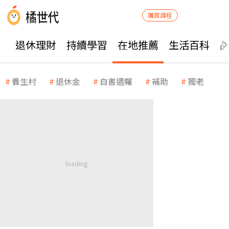
購買課程
退休理財
持續學習
在地推薦
生活百科
養生村
退休金
自書遺囑
補助
獨老