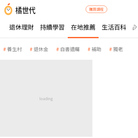
購買課程
退休理財
持續學習
在地推薦
生活百科
養生村
退休金
自書遺囑
補助
獨老