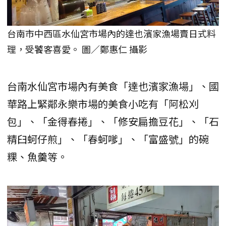
台南市中西區水仙宮市場內的達也濱家漁場賣日式料
理，受饕客喜愛。 圖／鄭惠仁 攝影
台南水仙宮市場內有美食「達也濱家漁場」、國
華路上緊鄰永樂市場的美食小吃有「阿松刈
包」、「金得春捲」、「修安扁擔豆花」、「石
精臼蚵仔煎」、「春蚵嗲」、「富盛號」的碗
粿、魚羹等。