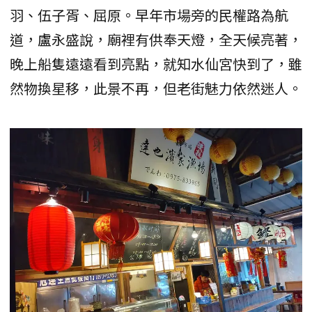
羽、伍子胥、屈原。早年市場旁的民權路為航
道，盧永盛說，廟裡有供奉天燈，全天候亮著，
晚上船隻遠遠看到亮點，就知水仙宮快到了，雖
然物換星移，此景不再，但老街魅力依然迷人。