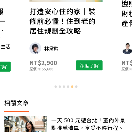
遺
報
打造安心住的家｜裝
財
一
修前必懂！住到老的
產
一
居住規劃全攻略
先
毒生活
林黛羚
NT$2,900
NT$
深度了解
了解
原價
NT$5,600
原價
N
相關文章
一天 500 元遊台北！室內外景
點推薦清單，享受不趕行程、