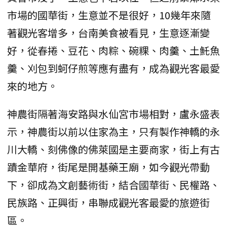
市場的國華街，生意並不是很好，10幾年來隨
著觀光客增多，台南美食被看見，生意逐漸變
好，從春捲、豆花、肉粽、碗粿、肉羹、土魠魚
羹、刈包到蚵仔煎等應有盡有，成為觀光客最愛
來的地方。
神農街隔著海安路與水仙宮市場相對，盧永盛表
示，神農街以前以住家為主，只有製作神轎的永
川大轎、刻佛像的佛萊國是主要商家，街上有古
蹟金華府，街尾是開基藥王廟，如今觀光帶動
下，卻成為文創藝術街，結合國華街、民權路、
民族路、正興街，串聯成觀光客最愛的旅遊街
區。