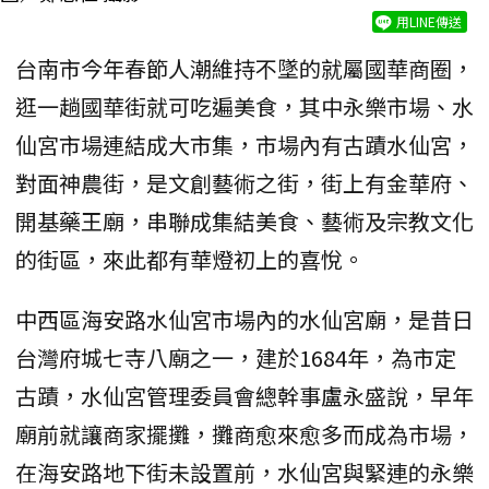
用LINE傳送
台南市今年春節人潮維持不墜的就屬國華商圈，
逛一趟國華街就可吃遍美食，其中永樂市場、水
仙宮市場連結成大市集，市場內有古蹟水仙宮，
對面神農街，是文創藝術之街，街上有金華府、
開基藥王廟，串聯成集結美食、藝術及宗教文化
的街區，來此都有華燈初上的喜悅。
中西區海安路水仙宮市場內的水仙宮廟，是昔日
台灣府城七寺八廟之一，建於1684年，為市定
古蹟，水仙宮管理委員會總幹事盧永盛說，早年
廟前就讓商家擺攤，攤商愈來愈多而成為市場，
在海安路地下街未設置前，水仙宮與緊連的永樂