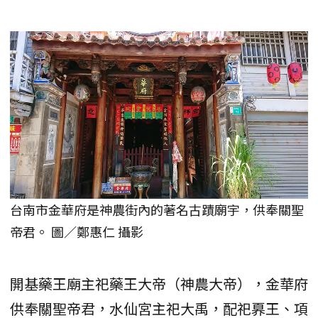
台南市金華府是神農街內的著名古蹟廟宇，供奉關聖
帝君。 圖／鄭惠仁 攝影
開基藥王廟主祀藥王大帝（神農大帝），金華府
供奉關聖帝君，水仙宮主祀大禹，配祀奡王、項