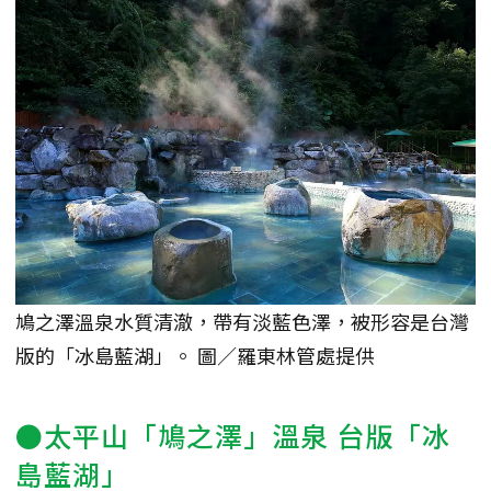
鳩之澤溫泉水質清澈，帶有淡藍色澤，被形容是台灣
版的「冰島藍湖」。 圖／羅東林管處提供
●太平山「鳩之澤」溫泉 台版「冰
島藍湖」