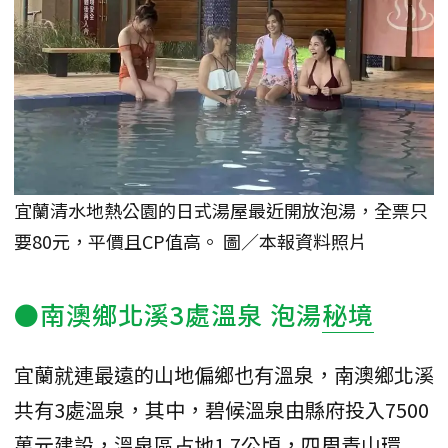
宜蘭清水地熱公園的日式湯屋最近開放泡湯，全票只
要80元，平價且CP值高。 圖／本報資料照片
●南澳鄉北溪3處溫泉 泡湯
秘境
宜蘭就連最遠的山地偏鄉也有溫泉，南澳鄉北溪
共有3處溫泉，其中，碧候溫泉由縣府投入7500
萬元建設，溫泉區占地1.7公頃，四周青山環