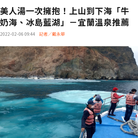
美人湯一次擁抱！上山到下海「牛
奶海、冰島藍湖」－宜蘭溫泉推薦
2022-02-06 09:44
記者／戴永華