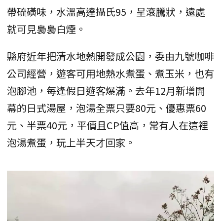
帶硫磺味，水溫高達攝氏95，呈滾騰狀，遠處
就可見裊裊白煙。
縣府近年把清水地熱開發成公園，委由九號咖啡
公司經營，遊客可用地熱水煮蛋、煮玉米，也有
泡腳池，每逢假日遊客爆滿。去年12月新增開
幕的日式湯屋，泡湯全票只要80元、優惠票60
元、半票40元，平價且CP值高，常有人在這裡
泡湯煮蛋，玩上半天才回家。