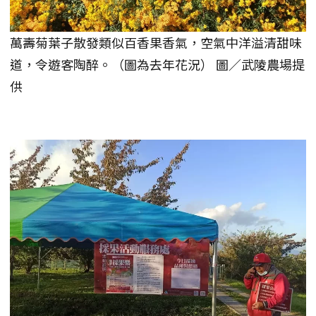
萬壽菊葉子散發類似百香果香氣，空氣中洋溢清甜味
道，令遊客陶醉。（圖為去年花況） 圖／武陵農場提
供