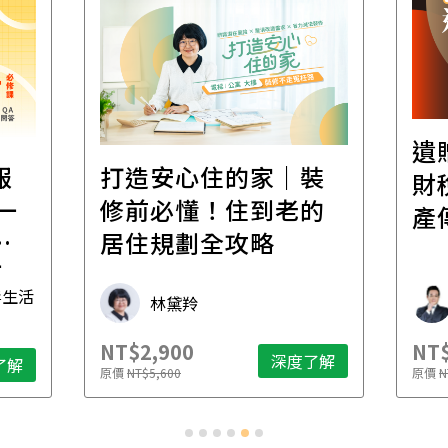
遺
報
打造安心住的家｜裝
財
一
修前必懂！住到老的
產
一
居住規劃全攻略
先
毒生活
林黛羚
NT$2,900
NT$
深度了解
了解
原價
NT$5,600
原價
N