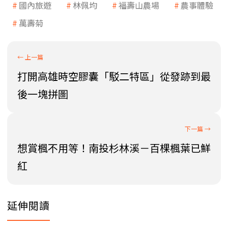
國內旅遊
林佩均
福壽山農場
農事體驗
萬壽菊
打開高雄時空膠囊「駁二特區」從發跡到最
後一塊拼圖
想賞楓不用等！南投杉林溪－百棵楓葉已鮮
紅
延伸閱讀