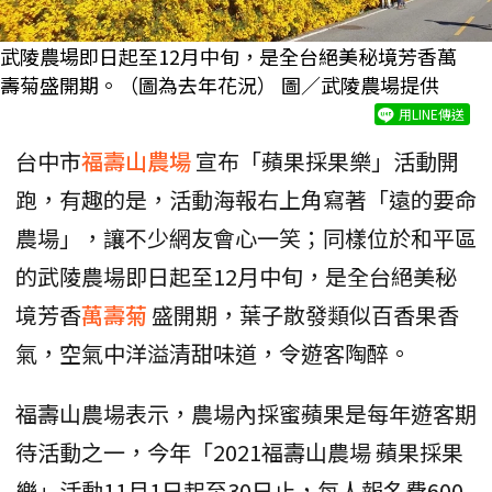
武陵農場即日起至12月中旬，是全台絕美秘境芳香萬
壽菊盛開期。（圖為去年花況） 圖／武陵農場提供
用LINE傳送
台中市
福壽山農場
宣布「蘋果採果樂」活動開
跑，有趣的是，活動海報右上角寫著「遠的要命
農場」，讓不少網友會心一笑；同樣位於和平區
的武陵農場即日起至12月中旬，是全台絕美秘
境芳香
萬壽菊
盛開期，葉子散發類似百香果香
氣，空氣中洋溢清甜味道，令遊客陶醉。
福壽山農場表示，農場內採蜜蘋果是每年遊客期
待活動之一，今年「2021福壽山農場 蘋果採果
樂」活動11月1日起至30日止，每人報名費600