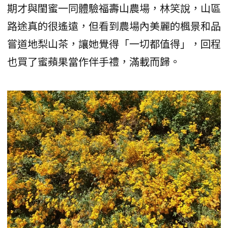
期才與閨蜜一同體驗福壽山農場，林笑說，山區
路途真的很遙遠，但看到農場內美麗的楓景和品
嘗道地梨山茶，讓她覺得「一切都值得」，回程
也買了蜜蘋果當作伴手禮，滿載而歸。