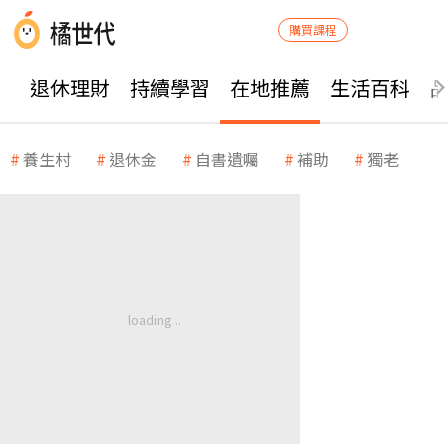
購買課程
退休理財
持續學習
在地推薦
生活百科
養生村
退休金
自書遺囑
補助
獨老