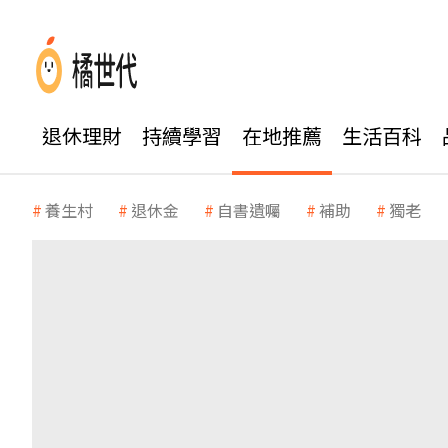
退休理財
持續學習
在地推薦
生活百科
養生村
退休金
自書遺囑
補助
獨老