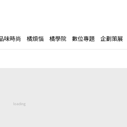
品味時尚
橘煩惱
橘學院
數位專題
企劃策展