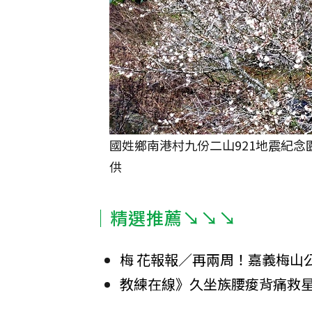
國姓鄉南港村九份二山921地震紀
供
｜精選推薦↘↘↘
梅 花報報／再兩周！嘉義梅山
教練在線》久坐族腰痠背痛救