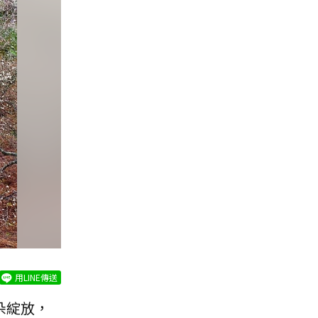
用LINE傳送
朵綻放，