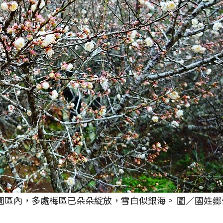
念園區內，多處梅區已朵朵綻放，雪白似銀海。 圖／國姓郷