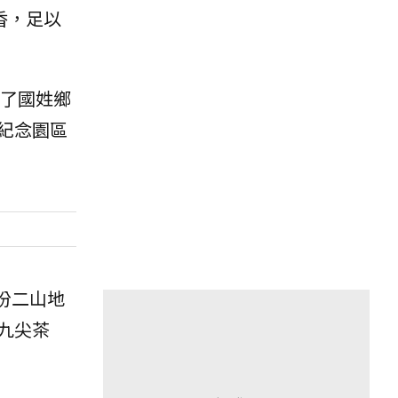
香，足以
創了國姓鄉
紀念園區
份二山地
九尖茶