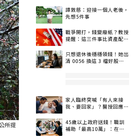
譚敦慈：迎接一個人老後，
先想5件事
戰爭開打，錢變廢紙？教授
提醒：這三件事比資產配置
更重要！
只想退休後穩穩領錢！她出
清 0056 換這 3 檔好股：
股價高點照樣買
家人臨終突喊「有人來接
我、要回家」？醫授回應方
式快學：避免抱憾終生
45歲以上政府送錢！職訓
公所提
補助「最高10萬」：在
職、待業都能申請