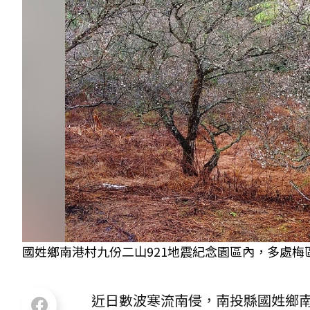
國姓鄉南港村九份二山921地震紀念園區內，多處梅
近日數波寒流南侵，南投縣國姓鄉南