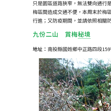
只是園區道路狹窄，無法雙向通行
梅區間造成交通不便，本周末於梅
行進；又防疫期間，並請依照相關
九份二山 賞梅
秘境
地址：
南投縣國姓鄉中正路四段15