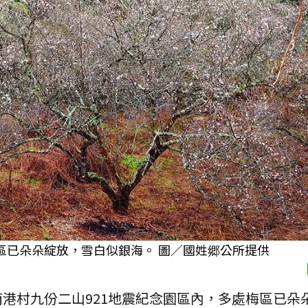
區已朵朵綻放，雪白似銀海。 圖／國姓郷公所提供
港村九份二山921地震紀念園區內，多處梅區已朵