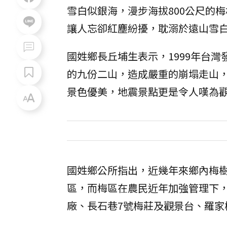
雪白似銀海，漫步海拔800公尺的
讓人忘卻紅塵紛擾，耽溺於遠山雪
國姓鄉長丘埔生表示，1999年台
的九份二山，造成嚴重的崩塌走山
景色優美，地震景點更是令人嘆為
國姓鄉公所指出，近幾年來鄉內梅樹
區，而梅區在農民近年加強管理下
廠、長石巷7號梅莊及觀景台、羅家