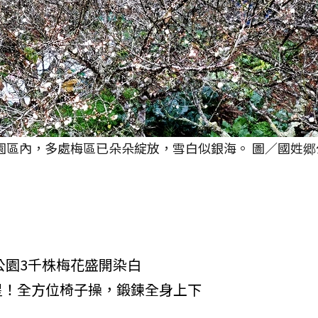
念園區內，多處梅區已朵朵綻放，雪白似銀海。 圖／國姓郷
公園3千株梅花盛開染白
星！全方位椅子操，鍛鍊全身上下