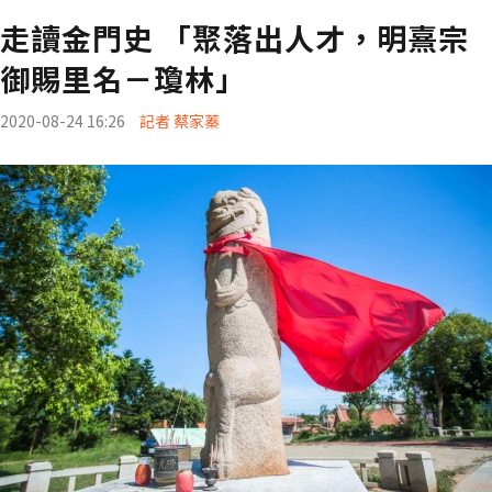
走讀金門史 「聚落出人才，明熹宗
御賜里名－瓊林」
2020-08-24 16:26
記者 蔡家蓁