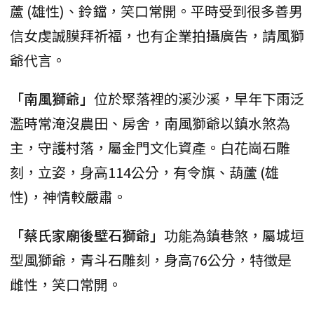
蘆 (雄性)、鈴鐺，笑口常開。平時受到很多善男
信女虔誠膜拜祈福，也有企業拍攝廣告，請風獅
爺代言。
「南風獅爺」
位於聚落裡的溪沙溪，早年下雨泛
濫時常淹沒農田、房舍，南風獅爺以鎮水煞為
主，守護村落，屬金門文化資產。白花崗石雕
刻，立姿，身高114公分，有令旗、葫蘆 (雄
性)，神情較嚴肅。
「蔡氏家廟後壁石獅爺」
功能為鎮巷煞，屬城垣
型風獅爺，青斗石雕刻，身高76公分，特徵是
雌性，笑口常開。