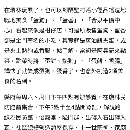
在瓊林玩累了，也可以到隔壁村落小徑品嚐道地
戰地美食「蛋狗」、「蛋香」，「合泉平價中
心」看起來像是柑仔店，可是所販售蛋狗、蛋香
卻是金門著名的小吃，其實就是蔥油餅夾蛋，或
是夾上熱狗或香腸，據了解，當初是阿兵哥來點
菜，點菜時將「蛋餅、熱狗」、「蛋餅、香腸」
講快了就變成蛋狗、蛋香了，也意外創造2項美
食的名稱。
縣府每周六、周日下午四點有辦導覽，在瓊林民
防館前集合，下午3點半至4點間登記，解說路
線為民防館️、怡穀堂️、隘門群️、出磚入石出磚入
瓦️、社區總體營造頹屋保存️、十一世宗祠️、家廟