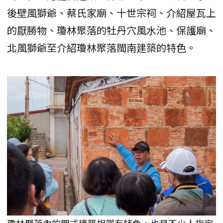
後壁風獅爺️、蔡氏家廟️、十世宗祠️、介紹屋瓦上
的厭勝物️、瓊林聚落的牡丹穴風水池️、保護廟️、
北風獅爺️至介紹瓊林聚落閩南建築的特色。