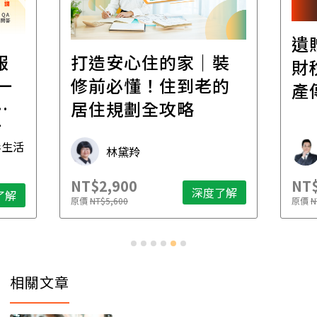
遺
報
打造安心住的家｜裝
財
一
修前必懂！住到老的
產
一
居住規劃全攻略
先
毒生活
林黛羚
NT$2,900
NT$
深度了解
了解
原價
NT$5,600
原價
N
相關文章