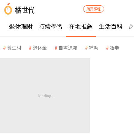
購買課程
退休理財
持續學習
在地推薦
生活百科
養生村
退休金
自書遺囑
補助
獨老