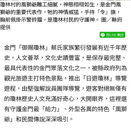
瓊林村的風獅爺雕工細膩，神態栩栩如生，是金門風
獅爺的重要代表作，牠的神情威猛，手持「令」旗，
胸前佩掛示警鈴鐺，是瓊林村民的守護神。 圖／縣府
提供
用LINE傳送
金門「御賜瓊林」蔡氏家族繁衍發展有近千年歷
史，人文薈萃，文化史蹟豐富，是保存最完整、
最具代表性的金門聚落文化之一，被縣政府列為
觀光旅遊主打特色景點，推出「日遊瓊林」導覽
遊程，由堅強解說員團隊導覽，遊客對絕無僅有
的瓊林歷史人文充滿好奇心，大開眼界，這裡還
有守護金門最「給力」、外型各異的特色「風獅
爺」和民間傳說深深吸引。