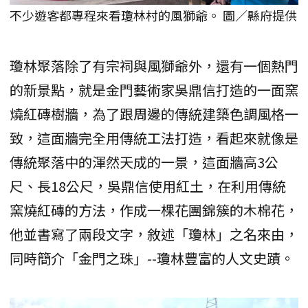
不少遊客都專程來看瓊林村的風獅爺。 圖／縣府提供
瓊林聚落除了有宗祠與風獅爺外，還有一個熱門
的新景點，就是金門藝術家吳鼎信打造的一面窯
燒紅磚樹牆，為了跟周邊的傳統建築色調風格一
致，這面牆完全用傳統工法打造，看起來就像是
傳統聚落中的渾然天成的一景，這面牆高3公
尺、長18公尺，吳鼎信使用紅土，在利用傳統
窯燒紅磚的方法，作成一棵花團錦簇的木棉花，
他並書寫了兩段文字，敘述「瓊林」之名來由，
同時簡介「金門之珠」--瓊林豐富的人文史蹟。