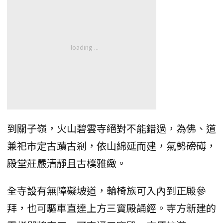
到關子嶺，火山碧雲寺絕對不能錯過，為佛、道
兼祀市定古蹟古剎，依山綿延而建，氣勢磅礡，
殿堂莊嚴清靜且古樸雅緻。
全寺設有無障礙坡道，輪椅族可入內到正殿參
拜，也可驅車直達上方三寶殿誦經。寺方新建的