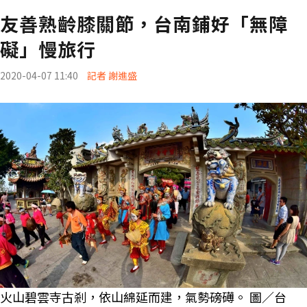
友善熟齡膝關節，台南鋪好「無障
礙」慢旅行
2020-04-07 11:40
記者 謝進盛
火山碧雲寺古剎，依山綿延而建，氣勢磅礡。 圖／台