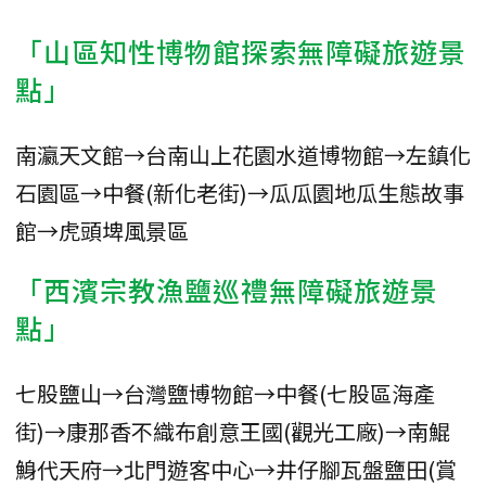
「山區知性博物館探索無障礙旅遊景
點」
南瀛天文館→台南山上花園水道博物館→左鎮化
石園區→中餐(新化老街)→瓜瓜園地瓜生態故事
館→虎頭埤風景區
「西濱宗教漁鹽巡禮無障礙旅遊景
點」
七股鹽山→台灣鹽博物館→中餐(七股區海產
街)→康那香不織布創意王國(觀光工廠)→南鯤
鯓代天府→北門遊客中心→井仔腳瓦盤鹽田(賞