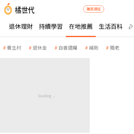
購買課程
退休理財
持續學習
在地推薦
生活百科
養生村
退休金
自書遺囑
補助
獨老