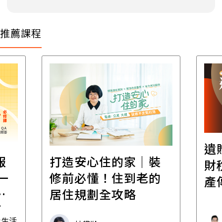
推薦課程
遺
報
打造安心住的家｜裝
財
一
修前必懂！住到老的
產
一
居住規劃全攻略
先
毒生活