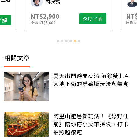
林黛羚
NT$2,900
NT$
深度了解
了解
原價
NT$5,600
原價
N
相關文章
夏天出門避開高溫 解鎖雙北4
大地下街的隱藏版玩法與美食
阿里山避暑新玩法！《綠野仙
蹤》陪你搭小火車探險，打卡
拍照超療癒