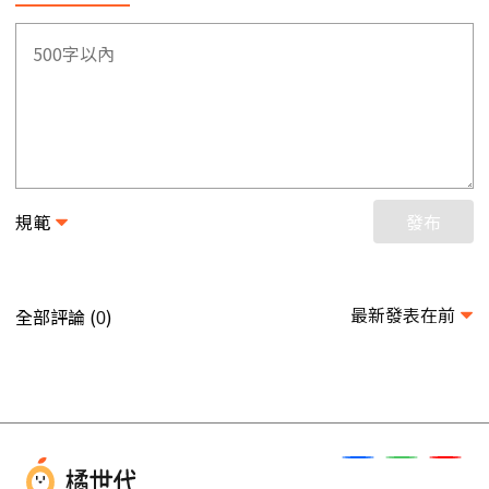
規範
發布
最新發表在前
全部評論 (
)
0