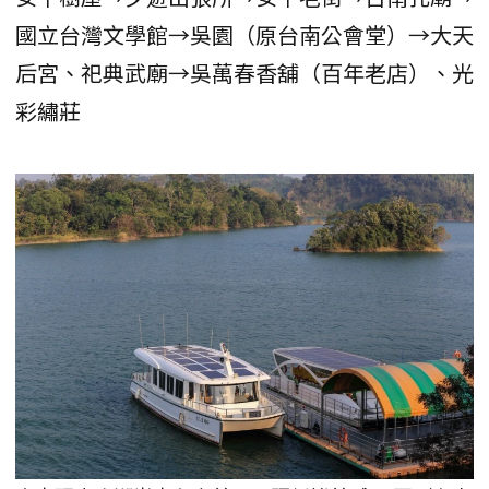
國立台灣文學館→吳園（原台南公會堂）→大天
后宮、祀典武廟→吳萬春香舖（百年老店）、光
彩繡莊