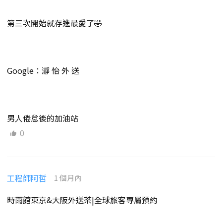
第三次開始就存進最愛了🤣
Google：瀞 怡 外 送
男人倦怠後的加油站
0
工程師阿哲
1 個月內
時雨館東京&大阪外送茶|全球旅客專屬預約