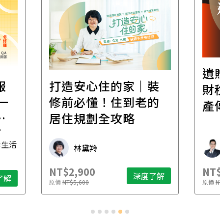
遺
報
打造安心住的家｜裝
財
一
修前必懂！住到老的
產
一
居住規劃全攻略
先
毒生活
林黛羚
NT$2,900
NT$
深度了解
了解
原價
NT$5,600
原價
N