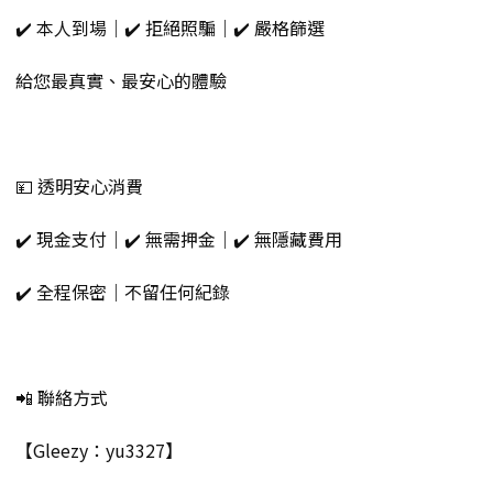
✔️ 本人到場｜✔️ 拒絕照騙｜✔️ 嚴格篩選
給您最真實、最安心的體驗
💴 透明安心消費
✔️ 現金支付｜✔️ 無需押金｜✔️ 無隱藏費用
✔️ 全程保密｜不留任何紀錄
📲 聯絡方式
【Gleezy：yu3327】