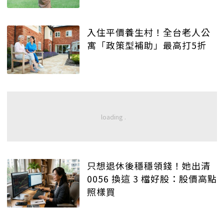
入住平價養生村！全台老人公
寓「政策型補助」最高打5折
只想退休後穩穩領錢！她出清
0056 換這 3 檔好股：股價高點
照樣買