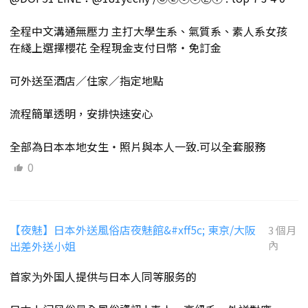
全程中文溝通無壓力 主打大學生系、氣質系、素人系女孩
在綫上選擇櫻花 全程現金支付日幣・免訂金
可外送至酒店／住家／指定地點
流程簡單透明，安排快速安心
全部為日本本地女生・照片與本人一致.可以全套服務
0
【夜魅】日本外送風俗店夜魅館&#xff5c; 東京/大阪
3 個月
出差外送小姐
內
首家为外国人提供与日本人同等服务的