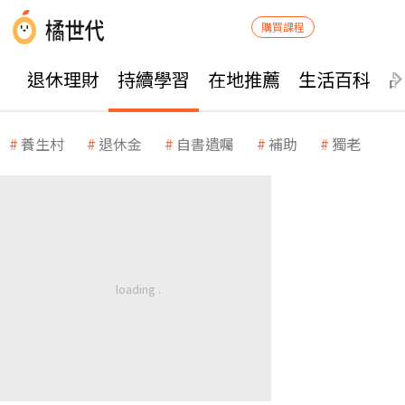
購買課程
退休理財
持續學習
在地推薦
生活百科
養生村
退休金
自書遺囑
補助
獨老