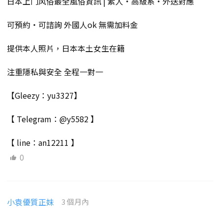
日本上门风俗最全風俗資訊 | 素人・高級系・外送對應
可預約・可諮詢 外國人ok 無需加料金
提供本人照片，日本本土女生在籍
注重隱私與安全 全程一對一
【Gleezy：yu3327】
【 Telegram：@y5582 】
【 line：an12211 】
0
小袁優質正妹
3 個月內