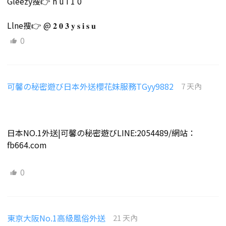
Gleezy搜👉 h u i 1 0
Llne搜👉 @ 𝟐 𝟎 𝟑 𝐲 𝐬 𝐢 𝐬 𝐮
0
可馨の秘密遊び日本外送櫻花妹服務TGyy9882
7 天內
日本NO.1外送|可馨の秘密遊びLINE:2054489/網站：
fb664.com
0
東京大阪No.1高級風俗外送
21 天內