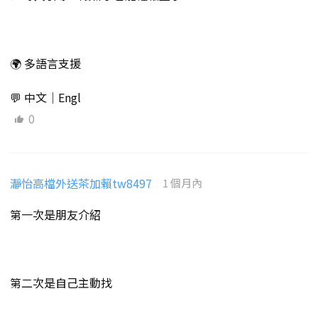
🌍 多語言支援
💬 中文｜Engl
0
瀞怡高檔外送茶加賴tw8497
1 個月內
第一次是朋友介紹
第二次是自己主動找