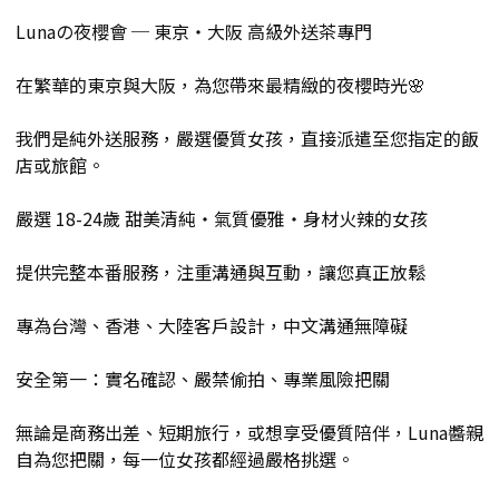
Lunaの夜櫻會 ─ 東京・大阪 高級外送茶專門
在繁華的東京與大阪，為您帶來最精緻的夜櫻時光🌸
我們是純外送服務，嚴選優質女孩，直接派遣至您指定的飯
店或旅館。
嚴選 18-24歲 甜美清純・氣質優雅・身材火辣的女孩
提供完整本番服務，注重溝通與互動，讓您真正放鬆
專為台灣、香港、大陸客戶設計，中文溝通無障礙
安全第一：實名確認、嚴禁偷拍、專業風險把關
無論是商務出差、短期旅行，或想享受優質陪伴，Luna醬親
自為您把關，每一位女孩都經過嚴格挑選。