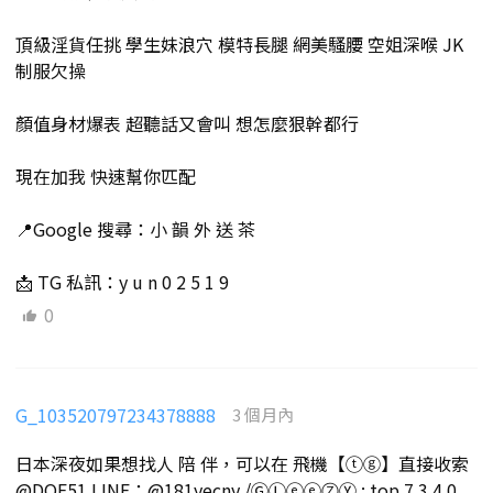
頂級淫貨任挑 學生妹浪穴 模特長腿 網美騷腰 空姐深喉 JK
制服欠操
顏值身材爆表 超聽話又會叫 想怎麼狠幹都行
現在加我 快速幫你匹配
📍Google 搜尋：小 韻 外 送 茶
📩 TG 私訊：y u n 0 2 5 1 9
0
G_103520797234378888
3 個月內
日本深夜如果想找人 陪 伴，可以在 飛機【ⓣⓖ】直接收索
@DOF51 LINE：@181yecny /ⒼⓁⓔⓔⓏⓎ : top 7 3 4 0