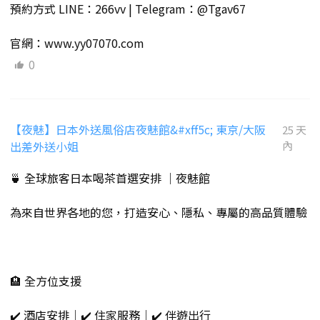
預約方式 LINE：266vv | Telegram：@Tgav67
官網：www.yy07070.com
0
【夜魅】日本外送風俗店夜魅館&#xff5c; 東京/大阪
25 天
出差外送小姐
內
🍵 全球旅客日本喝茶首選安排 ｜夜魅館
為來自世界各地的您，打造安心、隱私、專屬的高品質體驗
🏨 全方位支援
✔️ 酒店安排｜✔️ 住家服務｜✔️ 伴遊出行