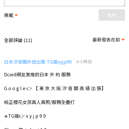
規範
發布
最新發表在前
全部評論 (
)
11
日本汐音閣外送出張 TG搜xyjp99
4 小時前
Dcard網友激推的日本 外 約 服務
G o o g l e 👉 【 東 京 大 阪 汐 音 閣 高 級 出 張】
純正櫻花女孩真人真照/服務全壘打
✈️TG搜👉 x y j p 9 9