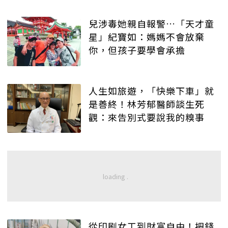
兒涉毒她親自報警…「天才童
星」紀寶如：媽媽不會放棄
你，但孩子要學會承擔
人生如旅遊，「快樂下車」就
是善終！林芳郁醫師談生死
觀：來告別式要說我的糗事
從印刷女工到財富自由！把錢