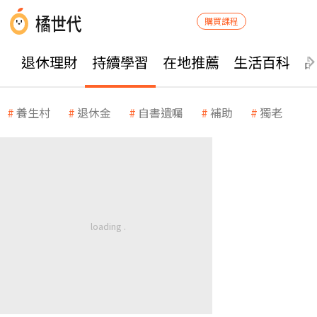
購買課程
退休理財
持續學習
在地推薦
生活百科
養生村
退休金
自書遺囑
補助
獨老