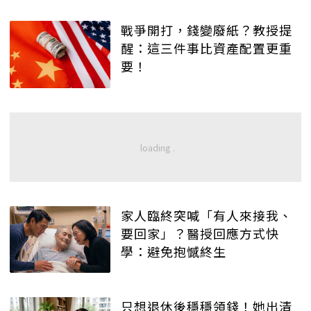
戰爭開打，錢變廢紙？教授提
醒：這三件事比資產配置更重
要！
家人臨終突喊「有人來接我、
要回家」？醫授回應方式快
學：避免抱憾終生
只想退休後穩穩領錢！她出清