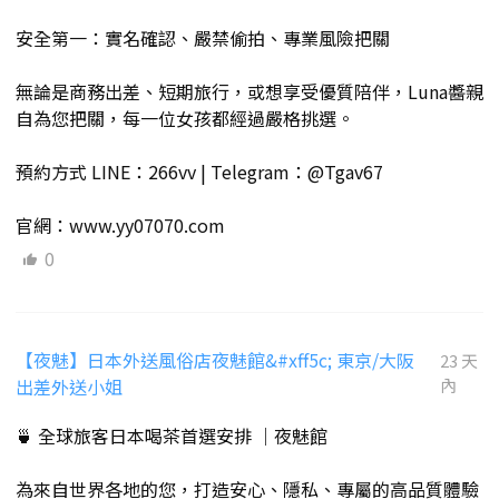
安全第一：實名確認、嚴禁偷拍、專業風險把關
無論是商務出差、短期旅行，或想享受優質陪伴，Luna醬親
自為您把關，每一位女孩都經過嚴格挑選。
預約方式 LINE：266vv | Telegram：@Tgav67
官網：www.yy07070.com
0
【夜魅】日本外送風俗店夜魅館&#xff5c; 東京/大阪
23 天
出差外送小姐
內
🍵 全球旅客日本喝茶首選安排 ｜夜魅館
為來自世界各地的您，打造安心、隱私、專屬的高品質體驗