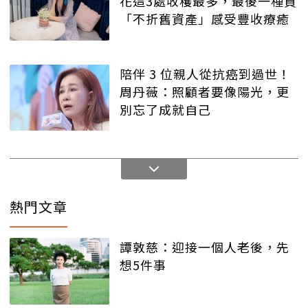
花這3處收穫最多，最後一種買
「不折舊資產」感受豐收療癒
陪伴 3 位親人從抗癌到過世！
周丹薇：照顧者要像陽光，更
別忘了成就自己
熱門文章
譚敦慈：迎接一個人老後，先
想5件事