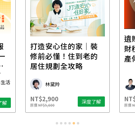
遺
報
打造安心住的家｜裝
財
一
修前必懂！住到老的
產
一
居住規劃全攻略
先
毒生活
林黛羚
NT$2,900
NT$
深度了解
了解
原價
NT$5,600
原價
N