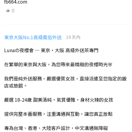
fb664.com
0
東京大阪No.1高級風俗外送
19 天內
Lunaの夜櫻會 ─ 東京・大阪 高級外送茶專門
在繁華的東京與大阪，為您帶來最精緻的夜櫻時光🌸
我們是純外送服務，嚴選優質女孩，直接派遣至您指定的飯
店或旅館。
嚴選 18-24歲 甜美清純・氣質優雅・身材火辣的女孩
提供完整本番服務，注重溝通與互動，讓您真正放鬆
專為台灣、香港、大陸客戶設計，中文溝通無障礙