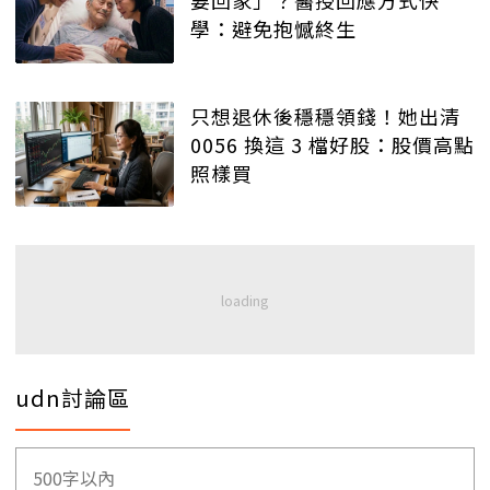
要回家」？醫授回應方式快
學：避免抱憾終生
只想退休後穩穩領錢！她出清
0056 換這 3 檔好股：股價高點
照樣買
udn討論區