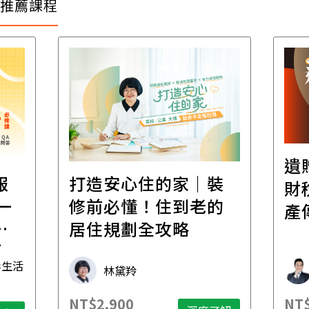
推薦課程
遺
報
打造安心住的家｜裝
財
一
修前必懂！住到老的
產
一
居住規劃全攻略
先
毒生活
林黛羚
NT$2,900
NT$