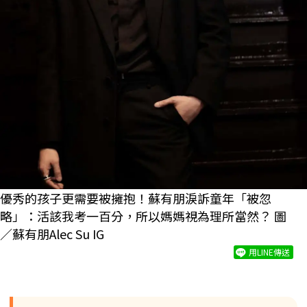
優秀的孩子更需要被擁抱！蘇有朋淚訴童年「被忽
略」：活該我考一百分，所以媽媽視為理所當然？ 圖
／
蘇有朋Alec Su IG
用LINE傳送