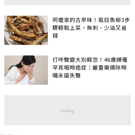
阿嬤家的古早味！虱目魚柳3步
驟輕鬆上菜，無刺、少油又省
錢
打呼聲變大別輕忽！46歲婦罹
罕見咽喉癌症：嚴重需摘除喉
嚨永遠失聲