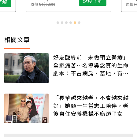
深度了解
了解
原價
NT$5,600
原價
N
相關文章
好友臨終前「未做預立醫療」
全家痛苦…名導吳念真的生命
劇本：不占病房、墓地，有人
記得就好
「長輩越來越老，不會越來越
好」她願一生當志工陪伴，老
後自住安養機構不麻煩子女