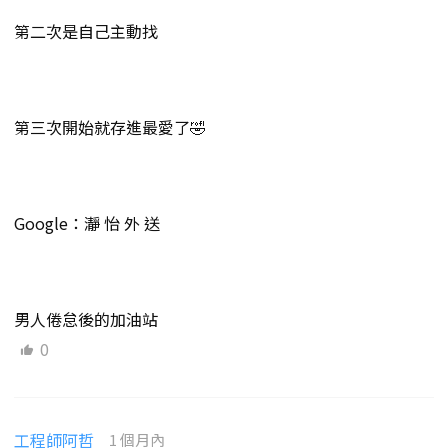
第二次是自己主動找
第三次開始就存進最愛了🤣
Google：瀞 怡 外 送
男人倦怠後的加油站
0
工程師阿哲
1 個月內