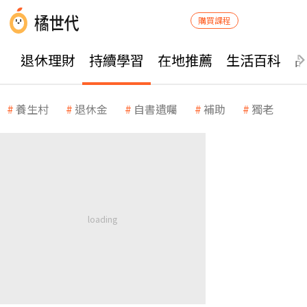
購買課程
退休理財
持續學習
在地推薦
生活百科
養生村
退休金
自書遺囑
補助
獨老