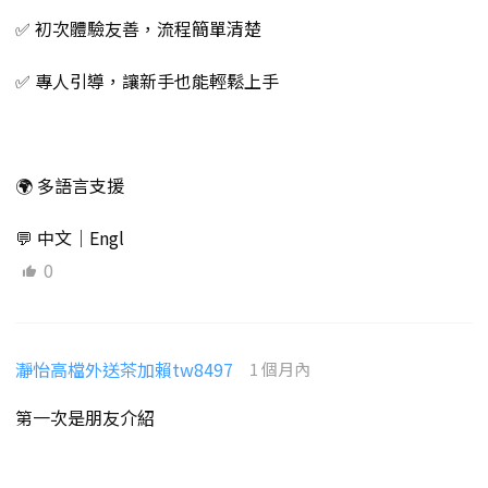
✅ 初次體驗友善，流程簡單清楚
✅ 專人引導，讓新手也能輕鬆上手
🌍 多語言支援
💬 中文｜Engl
0
瀞怡高檔外送茶加賴tw8497
1 個月內
第一次是朋友介紹