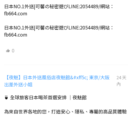
日本NO.1外送|可馨の秘密遊びLINE:2054489/網站：
fb664.com
日本NO.1外送|可馨の秘密遊びLINE:2054489/網站：
fb664.com
0
【夜魅】日本外送風俗店夜魅館&#xff5c; 東京/大阪
24 天
出差外送小姐
內
🍵 全球旅客日本喝茶首選安排 ｜夜魅館
為來自世界各地的您，打造安心、隱私、專屬的高品質體驗