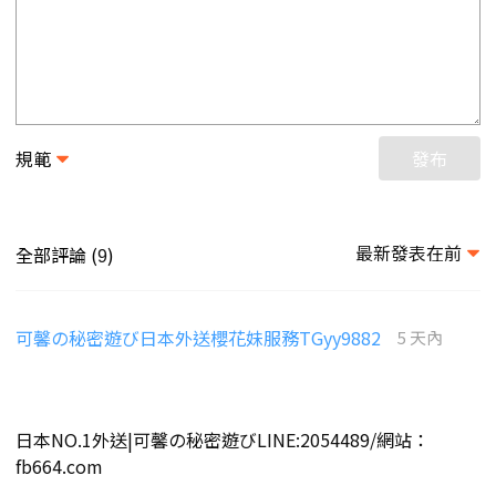
規範
發布
最新發表在前
全部評論 (
)
9
可馨の秘密遊び日本外送櫻花妹服務TGyy9882
5 天內
日本NO.1外送|可馨の秘密遊びLINE:2054489/網站：
fb664.com