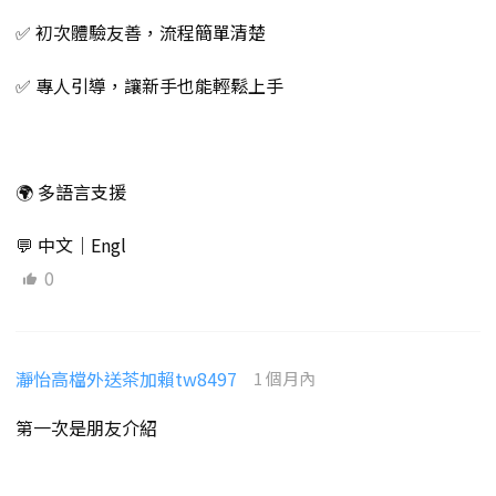
✅ 初次體驗友善，流程簡單清楚
✅ 專人引導，讓新手也能輕鬆上手
🌍 多語言支援
💬 中文｜Engl
0
瀞怡高檔外送茶加賴tw8497
1 個月內
第一次是朋友介紹