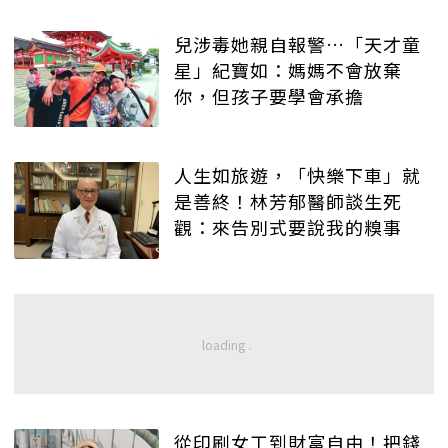
兒涉毒她親自報警…「天才童
星」紀寶如：媽媽不會放棄
你，但孩子要學會承擔
人生如旅遊，「快樂下車」就
是善終！林芳郁醫師談生死
觀：來告別式要說我的糗事
從印刷女工到財富自由！把錢