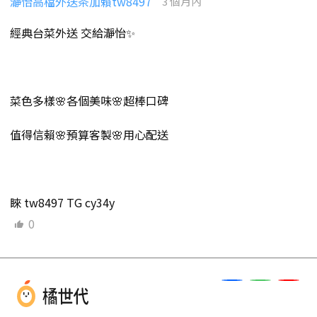
瀞怡高檔外送茶加賴tw8497
3 個月內
經典台菜外送 交給瀞怡✨
菜色多樣🌸各個美味🌸超棒口碑
值得信賴🌸預算客製🌸用心配送
睞 tw8497 TG cy34y
0