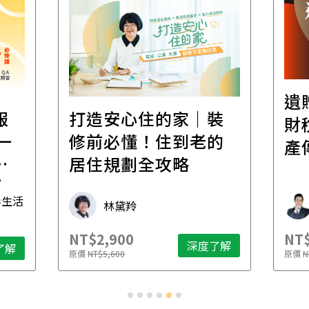
遺
報
打造安心住的家｜裝
財
一
修前必懂！住到老的
產
一
居住規劃全攻略
先
毒生活
林黛羚
NT$2,900
NT$
深度了解
了解
原價
NT$5,600
原價
N