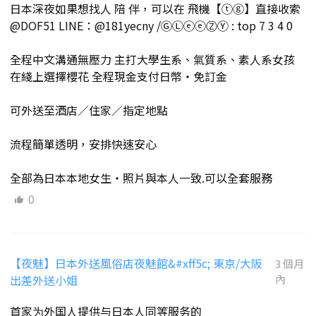
日本深夜如果想找人 陪 伴，可以在 飛機【ⓣⓖ】直接收索
@DOF51 LINE：@181yecny /ⒼⓁⓔⓔⓏⓎ : top 7 3 4 0
全程中文溝通無壓力 主打大學生系、氣質系、素人系女孩
在綫上選擇櫻花 全程現金支付日幣・免訂金
可外送至酒店／住家／指定地點
流程簡單透明，安排快速安心
全部為日本本地女生・照片與本人一致.可以全套服務
0
【夜魅】日本外送風俗店夜魅館&#xff5c; 東京/大阪
3 個月
出差外送小姐
內
首家为外国人提供与日本人同等服务的