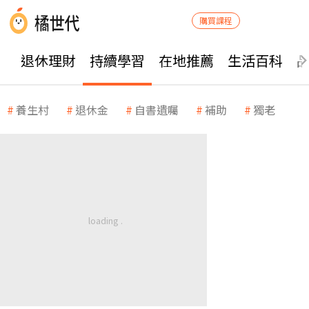
購買課程
退休理財
持續學習
在地推薦
生活百科
養生村
退休金
自書遺囑
補助
獨老