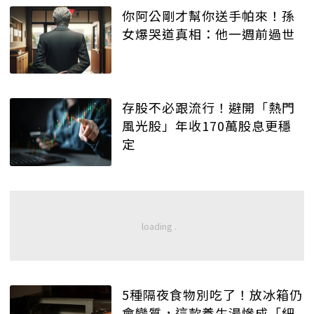
你阿公剛才幫你送手帕來！孫
女爆哭道真相：他一週前過世
存股不必跟流行！避開「熱門
風光股」年收170萬股息更穩
定
5種隔夜食物別吃了！放冰箱仍
會變質，這款養生湯慘成「細