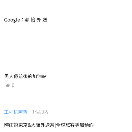
Google：瀞 怡 外 送
男人倦怠後的加油站
0
工程師阿哲
1 個月內
時雨館東京&大阪外送茶|全球旅客專屬預約