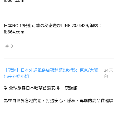
日本NO.1外送|可馨の秘密遊びLINE:2054489/網站：
fb664.com
0
【夜魅】日本外送風俗店夜魅館&#xff5c; 東京/大阪
24 天
出差外送小姐
內
🍵 全球旅客日本喝茶首選安排 ｜夜魅館
為來自世界各地的您，打造安心、隱私、專屬的高品質體驗