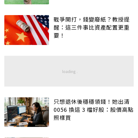
戰爭開打，錢變廢紙？教授提
醒：這三件事比資產配置更重
要！
只想退休後穩穩領錢！她出清
0056 換這 3 檔好股：股價高點
照樣買