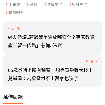
木箱鼓
音樂
熟齡學習
終身學習
佛朗明哥
網友熱議..若遇戰爭錢放哪安全？專家教資
產「留一條路」必備5法寶
65歲爸賭上所有積蓄，想靠買房賺大錢！
兒崩潰：若房貸付不出舊家也沒了
延伸閱讀